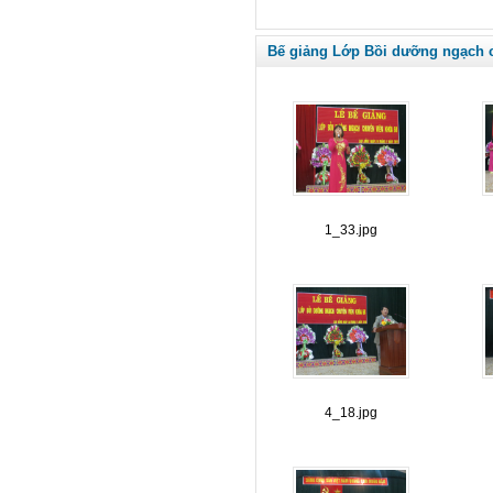
Bế giảng Lớp Bồi dưỡng ngạch c
1_33.jpg
4_18.jpg