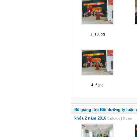
1_13.jpg
4_5.jpg
Bế giảng lớp Bồi dưỡng lý luận 
khóa 2 năm 2016
8 photos | 0 view