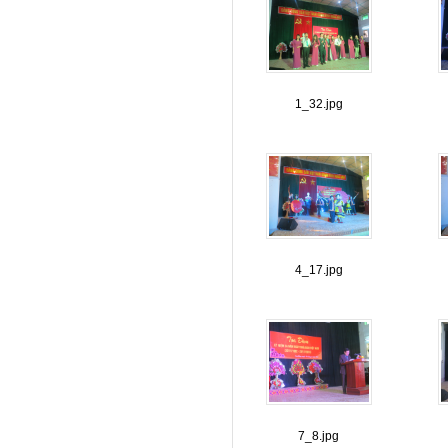
1_32.jpg
4_17.jpg
7_8.jpg