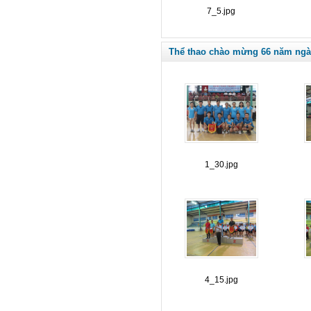
7_5.jpg
Thể thao chào mừng 66 năm ngà
1_30.jpg
4_15.jpg