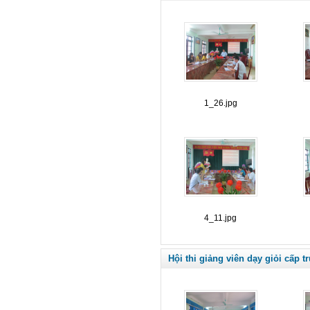
1_26.jpg
4_11.jpg
Hội thi giảng viên dạy giỏi cấp 