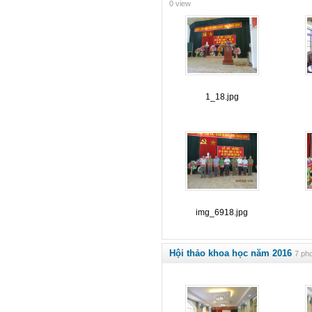
0 view
1_18.jpg
img_6918.jpg
Hội thảo khoa học năm 2016
7 pho