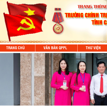
TRANG CHỦ
VĂN BẢN QPPL
THƯ VIỆN