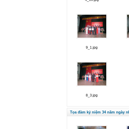
9_1.jpg
8_3.jpg
Tọa đàm kỷ niệm 34 năm ngày nhà