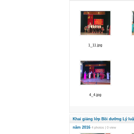
1_11.jpg
4_4.jpg
Khai giảng lớp Bồi dưỡng Lý luậ
năm 2016
4 photos | 0 view