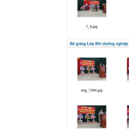
7_9.jpg
Bế giảng Lớp Bồi dưỡng nghiệp 
img_7394.jpg