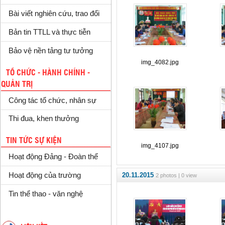
Bài viết nghiên cứu, trao đổi
Bản tin TTLL và thực tiễn
Bảo vệ nền tảng tư tưởng
img_4082.jpg
TỔ CHỨC - HÀNH CHÍNH -
QUẢN TRỊ
Công tác tổ chức, nhân sự
Thi đua, khen thưởng
TIN TỨC SỰ KIỆN
img_4107.jpg
Hoạt động Đảng - Đoàn thể
20.11.2015
Hoạt động của trường
2 photos | 0 view
Tin thể thao - văn nghệ