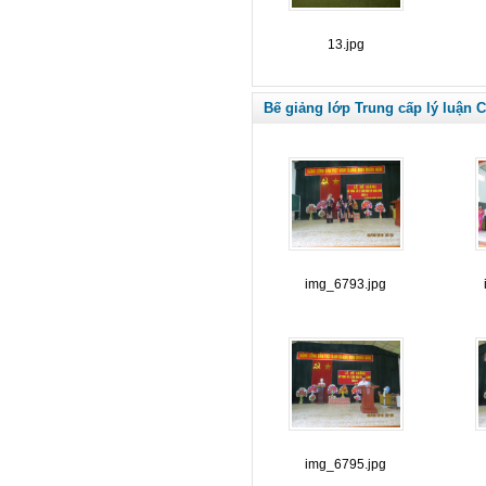
13.jpg
Bế giảng lớp Trung cấp lý luận C
img_6793.jpg
img_6795.jpg