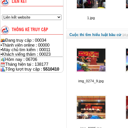
LIÊN KẾT
1.jpg
THỐNG KÊ TRUY CẬP
Cuộc thi tìm hiểu luật bầu cử
14 p
Đang truy cập : 00034
•
Thành viên online : 00000
•
Máy chủ tìm kiếm : 00011
•
Khách viếng thăm : 00023
Hôm nay : 06706
Tháng hiện tại : 138177
Tổng lượt truy cập :
5510410
img_0274_9.jpg