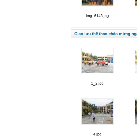
img_6143.jpg
Giao lưu thể thao chào mừng ng
1_2.jpg
4.jpg