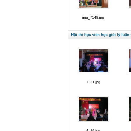
img_7148.jpg
Hội thi học viên học giỏi lý luận
1_31.jpg
4_16.jpg