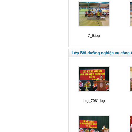
7_6.jpg
Lớp Bồi dưỡng nghiệp vụ công 
img_7081.jpg