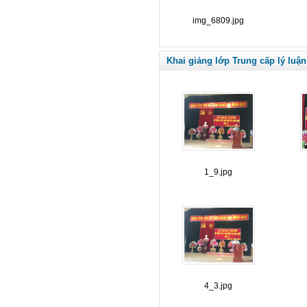
img_6809.jpg
Khai giảng lớp Trung cấp lý luận
1_9.jpg
4_3.jpg