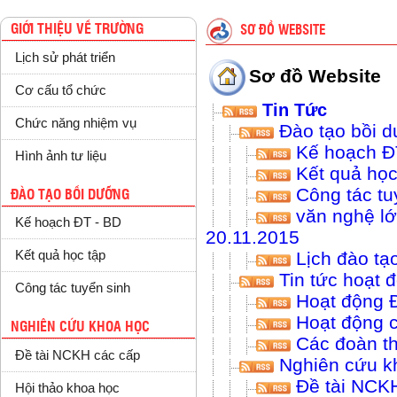
GIỚI THIỆU VỀ TRƯỜNG
SƠ ĐỒ WEBSITE
Lịch sử phát triển
Sơ đồ Website
Cơ cấu tổ chức
Tin Tức
Chức năng nhiệm vụ
Đào tạo bồi 
Kế hoạch Đ
Hình ảnh tư liệu
Kết quả học
Công tác tu
ĐÀO TẠO BỒI DƯỠNG
văn nghệ lớ
Kế hoạch ĐT - BD
20.11.2015
Lịch đào tạ
Kết quả học tập
Tin tức hoạt 
Công tác tuyển sinh
Hoạt động Đ
Hoạt động c
NGHIÊN CỨU KHOA HỌC
Các đoàn t
Đề tài NCKH các cấp
Nghiên cứu k
Đề tài NCKH
Hội thảo khoa học