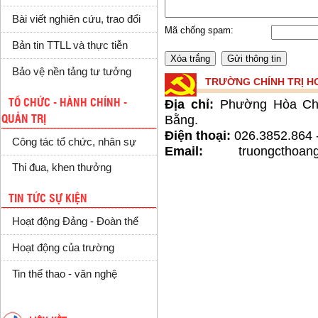
Bài viết nghiên cứu, trao đổi
Mã chống spam:
Bản tin TTLL và thực tiễn
Bảo vệ nền tảng tư tưởng
TRƯỜNG CHÍNH TRỊ H
TỔ CHỨC - HÀNH CHÍNH -
Địa chỉ:
Phường Hòa Chu
Bằng.
QUẢN TRỊ
Điện thoại:
026.3852.864 
Công tác tổ chức, nhân sự
Email:
truongcthoangdi
Thi đua, khen thưởng
TIN TỨC SỰ KIỆN
Hoạt động Đảng - Đoàn thể
Hoạt động của trường
Tin thể thao - văn nghệ