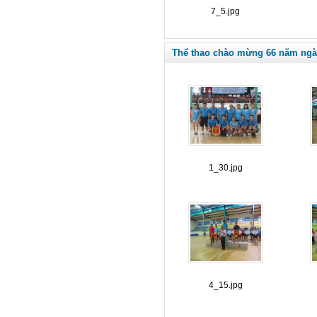
7_5.jpg
Thể thao chào mừng 66 năm ngà
1_30.jpg
4_15.jpg