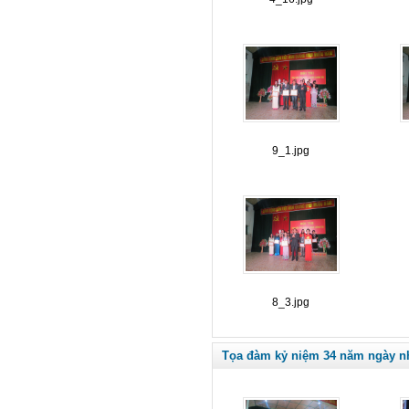
9_1.jpg
8_3.jpg
Tọa đàm kỷ niệm 34 năm ngày nhà