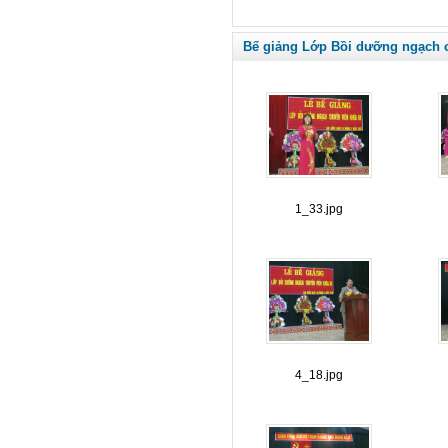
Bế giảng Lớp Bồi dưỡng ngạch c
1_33.jpg
4_18.jpg