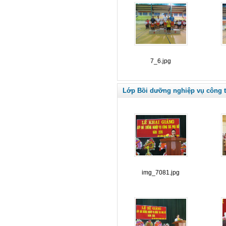
7_6.jpg
Lớp Bồi dưỡng nghiệp vụ công 
img_7081.jpg