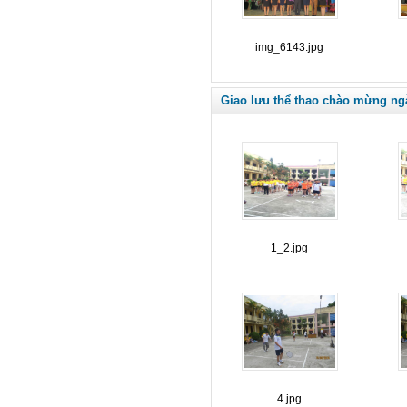
img_6143.jpg
Giao lưu thể thao chào mừng ng
1_2.jpg
4.jpg