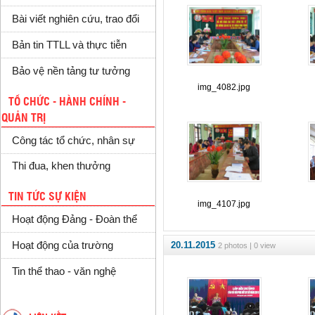
Bài viết nghiên cứu, trao đổi
Bản tin TTLL và thực tiễn
Bảo vệ nền tảng tư tưởng
img_4082.jpg
TỔ CHỨC - HÀNH CHÍNH -
QUẢN TRỊ
Công tác tổ chức, nhân sự
Thi đua, khen thưởng
TIN TỨC SỰ KIỆN
img_4107.jpg
Hoạt động Đảng - Đoàn thể
20.11.2015
Hoạt động của trường
2 photos | 0 view
Tin thể thao - văn nghệ