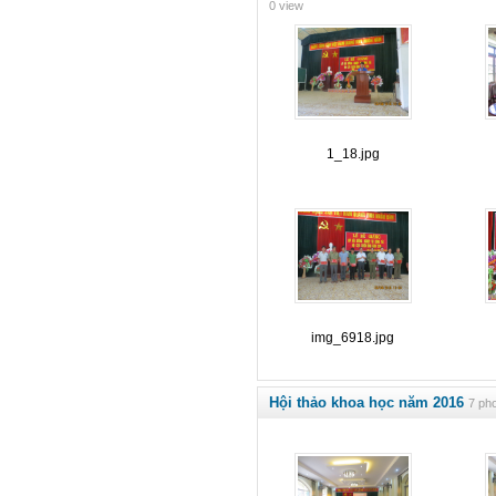
0 view
1_18.jpg
img_6918.jpg
Hội thảo khoa học năm 2016
7 pho