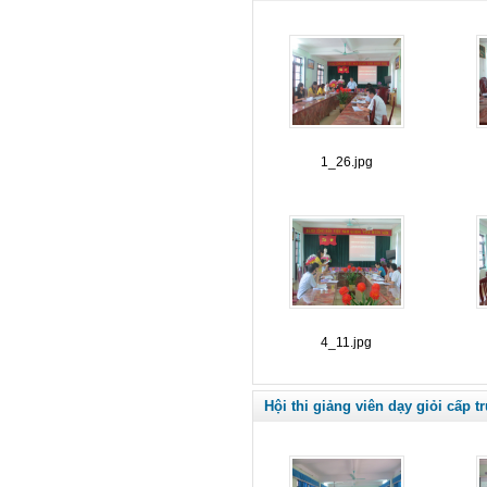
1_26.jpg
4_11.jpg
Hội thi giảng viên dạy giỏi cấp 