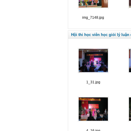
img_7148.jpg
Hội thi học viên học giỏi lý luận
1_31.jpg
4_16.jpg