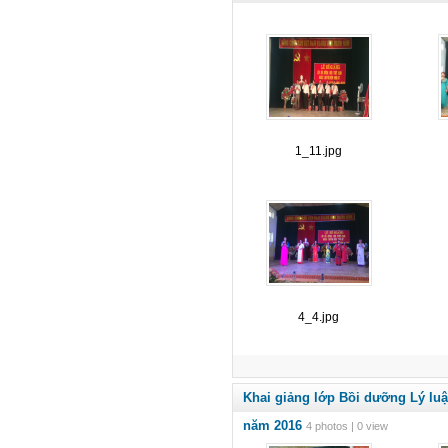
1_11.jpg
4_4.jpg
Khai giảng lớp Bồi dưỡng Lý luậ
năm 2016
4 photos | 0 view