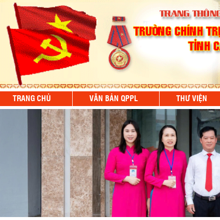
TRANG CHỦ
VĂN BẢN QPPL
THƯ VIỆN