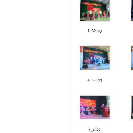
1_32.jpg
4_17.jpg
7_8.jpg