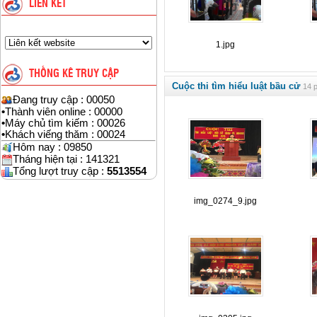
LIÊN KẾT
1.jpg
THỐNG KÊ TRUY CẬP
Cuộc thi tìm hiểu luật bầu cử
14 p
Đang truy cập : 00050
•
Thành viên online : 00000
•
Máy chủ tìm kiếm : 00026
•
Khách viếng thăm : 00024
Hôm nay : 09850
Tháng hiện tại : 141321
Tổng lượt truy cập :
5513554
img_0274_9.jpg