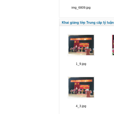
img_6809.jpg
Khai giảng lớp Trung cấp lý luận
1_9.jpg
4_3.jpg