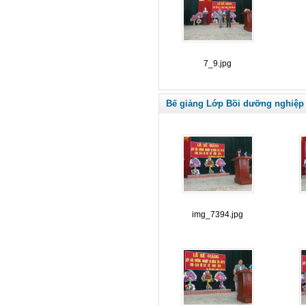
7_9.jpg
Bế giảng Lớp Bồi dưỡng nghiệp 
img_7394.jpg