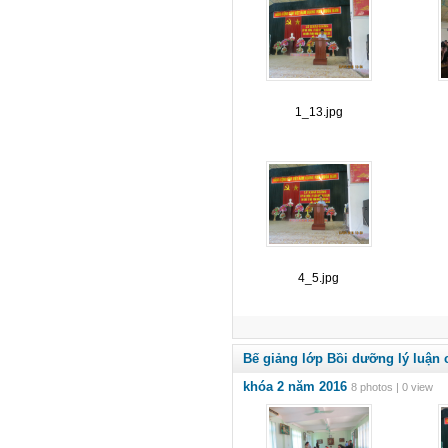
1_13.jpg
4_5.jpg
Bế giảng lớp Bồi dưỡng lý luận 
khóa 2 năm 2016
8 photos | 0 view