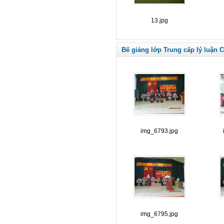
13.jpg
Bế giảng lớp Trung cấp lý luận C
img_6793.jpg
img_6795.jpg