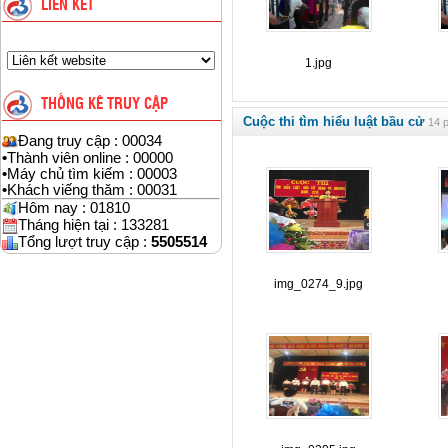
LIÊN KẾT
1.jpg
THỐNG KÊ TRUY CẬP
Cuộc thi tìm hiểu luật bầu cử
14 p
Đang truy cập : 00034
•
Thành viên online : 00000
•
Máy chủ tìm kiếm : 00003
•
Khách viếng thăm : 00031
Hôm nay : 01810
Tháng hiện tại : 133281
Tổng lượt truy cập :
5505514
img_0274_9.jpg