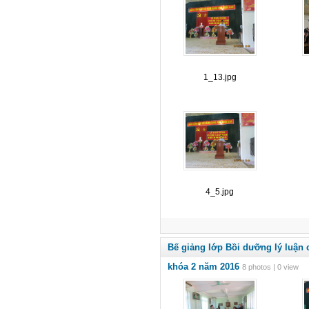
1_13.jpg
4_5.jpg
Bế giảng lớp Bồi dưỡng lý luận 
khóa 2 năm 2016
8 photos | 0 view