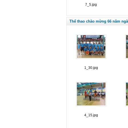
7_5.jpg
Thể thao chào mừng 66 năm ngà
1_30.jpg
4_15.jpg