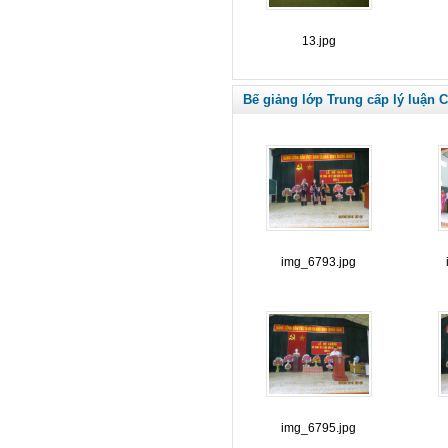
13.jpg
Bế giảng lớp Trung cấp lý luận C
img_6793.jpg
img_6795.jpg