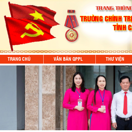
TRANG CHỦ
VĂN BẢN QPPL
THƯ VIỆN