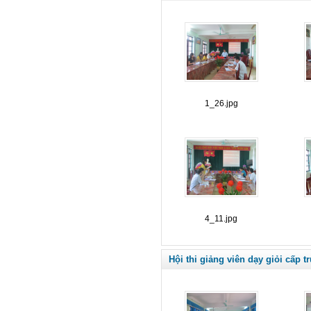
1_26.jpg
4_11.jpg
Hội thi giảng viên dạy giỏi cấp 