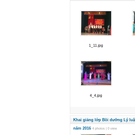
1_11.jpg
4_4.jpg
Khai giảng lớp Bồi dưỡng Lý luậ
năm 2016
4 photos | 0 view