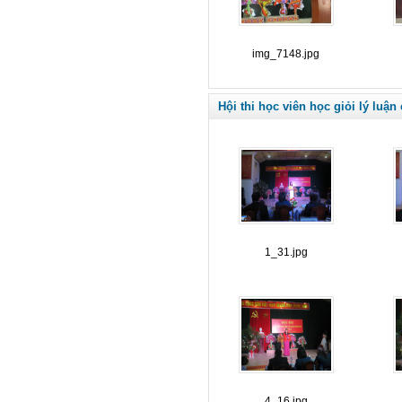
img_7148.jpg
Hội thi học viên học giỏi lý luận
1_31.jpg
4_16.jpg