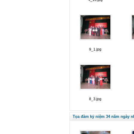
9_1.jpg
8_3.jpg
Tọa đàm kỷ niệm 34 năm ngày nhà