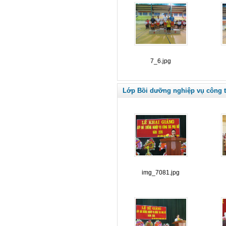
7_6.jpg
Lớp Bồi dưỡng nghiệp vụ công 
img_7081.jpg