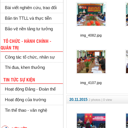
Bài viết nghiên cứu, trao đổi
Bản tin TTLL và thực tiễn
Bảo vệ nền tảng tư tưởng
img_4082.jpg
TỔ CHỨC - HÀNH CHÍNH -
QUẢN TRỊ
Công tác tổ chức, nhân sự
Thi đua, khen thưởng
TIN TỨC SỰ KIỆN
img_4107.jpg
Hoạt động Đảng - Đoàn thể
20.11.2015
Hoạt động của trường
2 photos | 0 view
Tin thể thao - văn nghệ