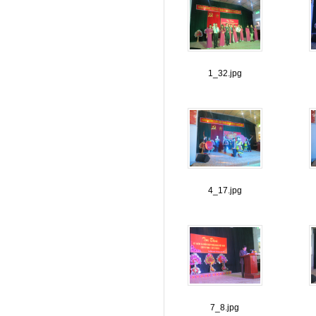
1_32.jpg
4_17.jpg
7_8.jpg