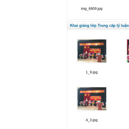
img_6809.jpg
Khai giảng lớp Trung cấp lý luận
1_9.jpg
4_3.jpg