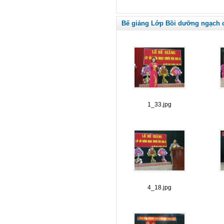
Bế giảng Lớp Bồi dưỡng ngạch c
1_33.jpg
4_18.jpg