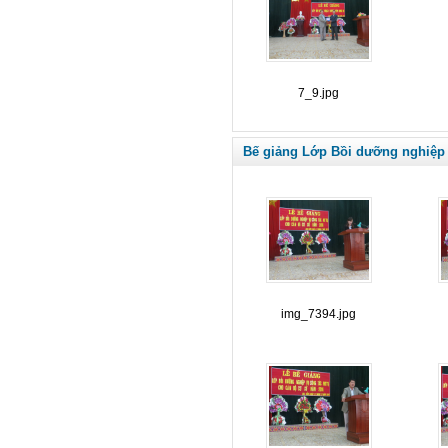
7_9.jpg
Bế giảng Lớp Bồi dưỡng nghiệp 
img_7394.jpg