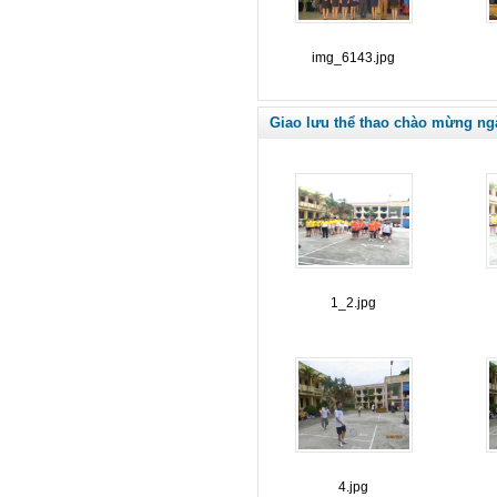
img_6143.jpg
Giao lưu thể thao chào mừng ng
1_2.jpg
4.jpg