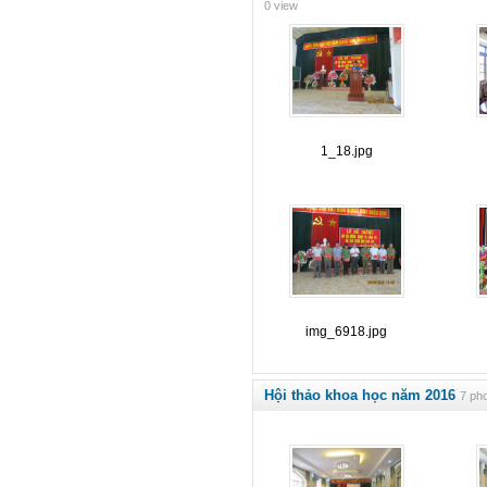
0 view
1_18.jpg
img_6918.jpg
Hội thảo khoa học năm 2016
7 pho