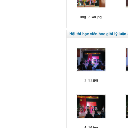
img_7148.jpg
Hội thi học viên học giỏi lý luận
1_31.jpg
4_16.jpg