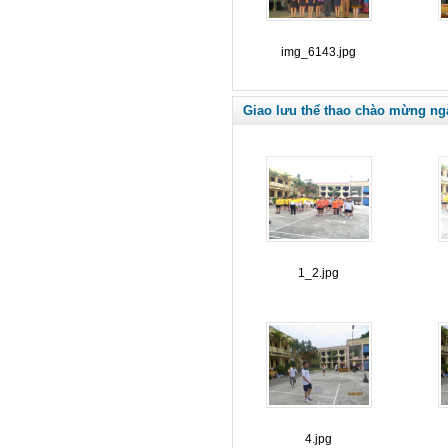
img_6143.jpg
Giao lưu thể thao chào mừng ng
1_2.jpg
4.jpg