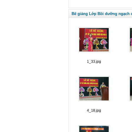
Bế giảng Lớp Bồi dưỡng ngạch c
1_33.jpg
4_18.jpg