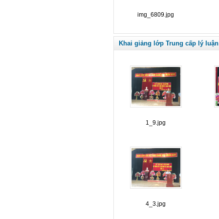
img_6809.jpg
Khai giảng lớp Trung cấp lý luận
1_9.jpg
4_3.jpg