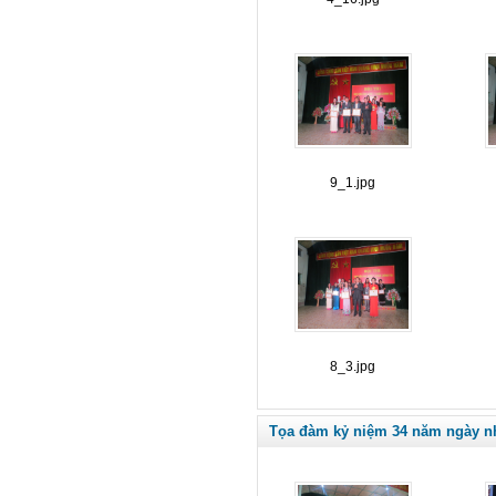
9_1.jpg
8_3.jpg
Tọa đàm kỷ niệm 34 năm ngày nhà