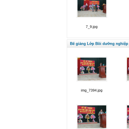
7_9.jpg
Bế giảng Lớp Bồi dưỡng nghiệp 
img_7394.jpg