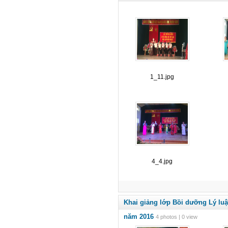
1_11.jpg
4_4.jpg
Khai giảng lớp Bồi dưỡng Lý luậ
năm 2016
4 photos | 0 view