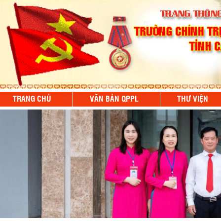
TRANG CHỦ
VĂN BẢN QPPL
THƯ VIỆN