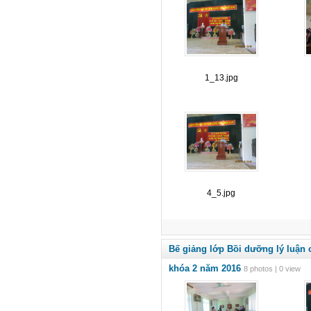
1_13.jpg
4_5.jpg
Bế giảng lớp Bồi dưỡng lý luận 
khóa 2 năm 2016
8 photos | 0 view