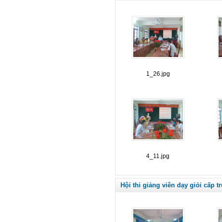
1_26.jpg
4_11.jpg
Hội thi giảng viên dạy giỏi cấp 