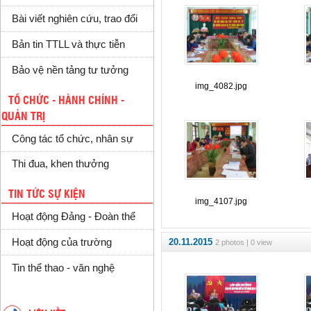
Bài viết nghiên cứu, trao đổi
Bản tin TTLL và thực tiễn
Bảo vệ nền tảng tư tưởng
img_4082.jpg
TỔ CHỨC - HÀNH CHÍNH -
QUẢN TRỊ
Công tác tổ chức, nhân sự
Thi đua, khen thưởng
TIN TỨC SỰ KIỆN
img_4107.jpg
Hoạt động Đảng - Đoàn thể
20.11.2015
Hoạt động của trường
2 photos | 0 view
Tin thể thao - văn nghệ