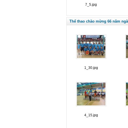
7_5.jpg
Thể thao chào mừng 66 năm ngà
1_30.jpg
4_15.jpg