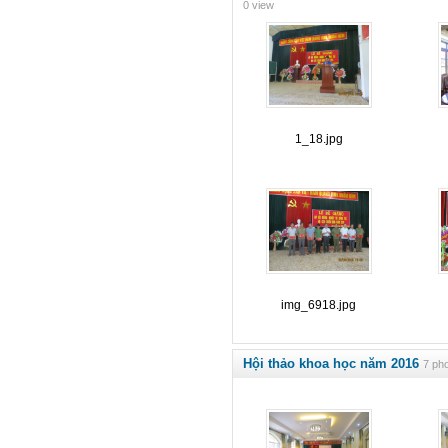
0 view
1_18.jpg
img_6918.jpg
Hội thảo khoa học năm 2016
7 pho