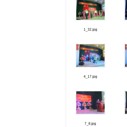
1_32.jpg
4_17.jpg
7_8.jpg