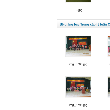
13.jpg
Bế giảng lớp Trung cấp lý luận C
img_6793.jpg
img_6795.jpg