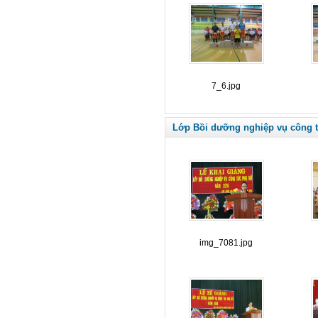
7_6.jpg
Lớp Bồi dưỡng nghiệp vụ công 
img_7081.jpg