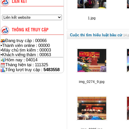
LIÊN KẾT
1.jpg
THỐNG KÊ TRUY CẬP
Cuộc thi tìm hiểu luật bầu cử
14 p
Đang truy cập : 00066
•
Thành viên online : 00000
•
Máy chủ tìm kiếm : 00003
•
Khách viếng thăm : 00063
Hôm nay : 04014
Tháng hiện tại : 111325
Tổng lượt truy cập :
5483558
img_0274_9.jpg