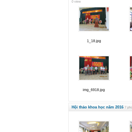
0 view
1_18.jpg
img_6918.jpg
Hội thảo khoa học năm 2016
7 pho