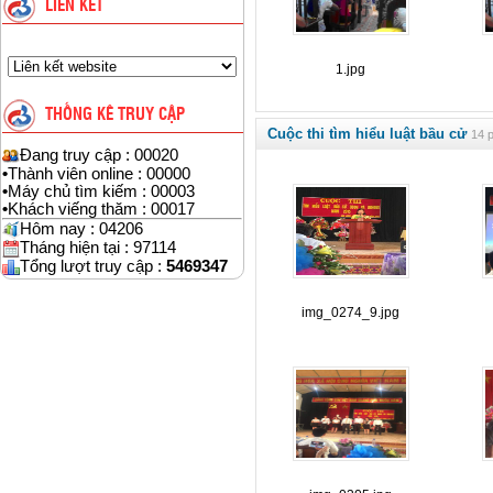
LIÊN KẾT
1.jpg
THỐNG KÊ TRUY CẬP
Cuộc thi tìm hiểu luật bầu cử
14 p
Đang truy cập : 00020
•
Thành viên online : 00000
•
Máy chủ tìm kiếm : 00003
•
Khách viếng thăm : 00017
Hôm nay : 04206
Tháng hiện tại : 97114
Tổng lượt truy cập :
5469347
img_0274_9.jpg