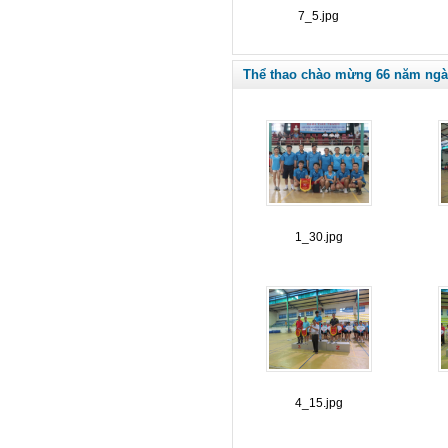
7_5.jpg
Thể thao chào mừng 66 năm ngà
1_30.jpg
4_15.jpg