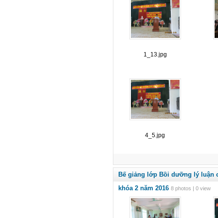
1_13.jpg
4_5.jpg
Bế giảng lớp Bồi dưỡng lý luận 
khóa 2 năm 2016
8 photos | 0 view