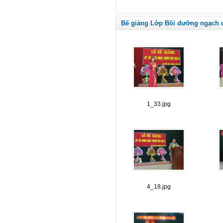
Bế giảng Lớp Bồi dưỡng ngạch c
1_33.jpg
4_18.jpg