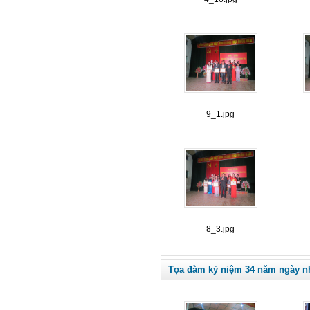
9_1.jpg
8_3.jpg
Tọa đàm kỷ niệm 34 năm ngày nhà