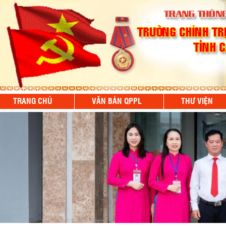
TRANG CHỦ
VĂN BẢN QPPL
THƯ VIỆN