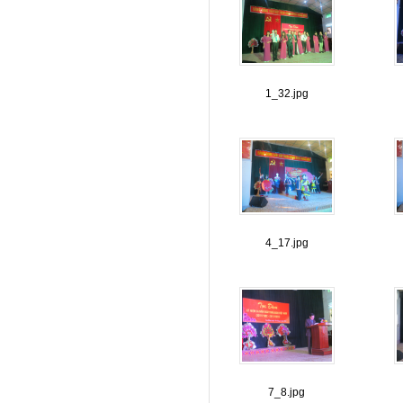
1_32.jpg
4_17.jpg
7_8.jpg