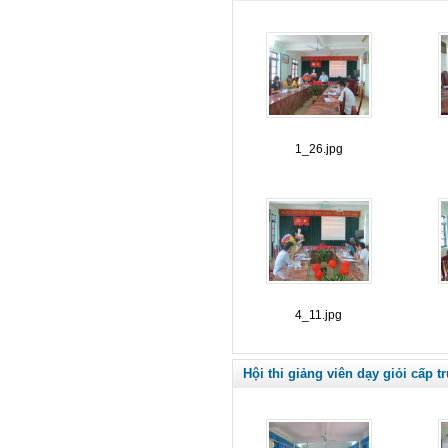
1_26.jpg
4_11.jpg
Hội thi giảng viên dạy giỏi cấp 