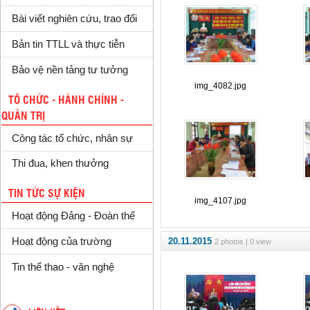
Bài viết nghiên cứu, trao đổi
Bản tin TTLL và thực tiễn
Bảo vệ nền tảng tư tưởng
img_4082.jpg
TỔ CHỨC - HÀNH CHÍNH -
QUẢN TRỊ
Công tác tổ chức, nhân sự
Thi đua, khen thưởng
TIN TỨC SỰ KIỆN
img_4107.jpg
Hoạt động Đảng - Đoàn thể
20.11.2015
Hoạt động của trường
2 photos | 0 view
Tin thể thao - văn nghệ