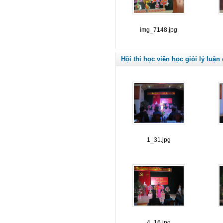
img_7148.jpg
Hội thi học viên học giỏi lý luận
1_31.jpg
4_16.jpg