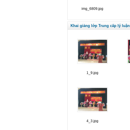
img_6809.jpg
Khai giảng lớp Trung cấp lý luận
1_9.jpg
4_3.jpg