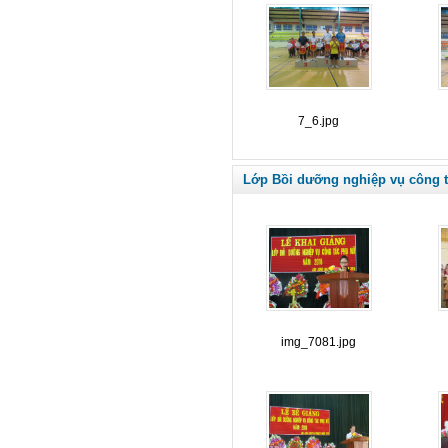
7_6.jpg
Lớp Bồi dưỡng nghiệp vụ công 
img_7081.jpg