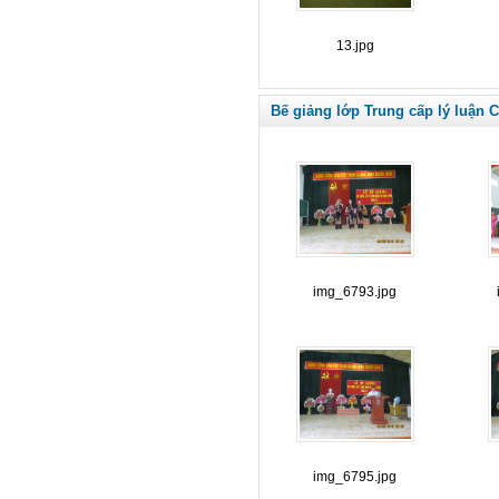
13.jpg
Bế giảng lớp Trung cấp lý luận C
img_6793.jpg
img_6795.jpg