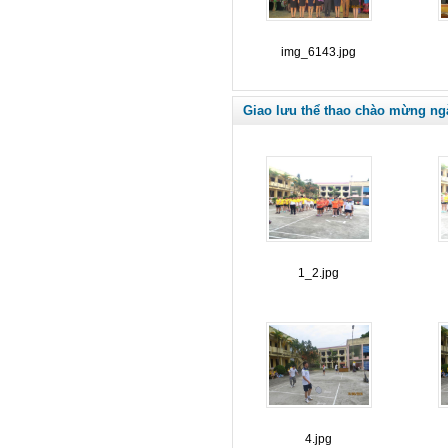
img_6143.jpg
Giao lưu thể thao chào mừng ng
1_2.jpg
4.jpg