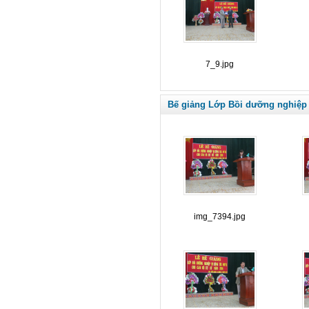
7_9.jpg
Bế giảng Lớp Bồi dưỡng nghiệp 
img_7394.jpg