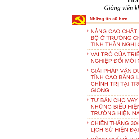
ThS
Giảng viên k
Những tin cũ hơn
NÂNG CAO CHẤT 
BỘ Ở TRƯỜNG CH
TINH THẦN NGHỊ 
VAI TRÒ CỦA TRI
NGHIỆP ĐỔI MỚI 
GIẢI PHÁP VẬN D
TỈNH CAO BẰNG 
CHÍNH TRỊ TẠI T
GIONG
TƯ BẢN CHO VAY
NHỮNG BIỂU HIỆN
TRƯỜNG HIỆN N
CHIẾN THẮNG 30/
LỊCH SỬ HIỆN ĐẠ