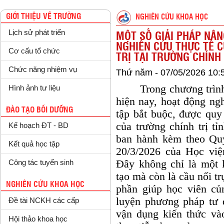
GIỚI THIỆU VỀ TRƯỜNG
NGHIÊN CỨU KHOA HỌC
Lịch sử phát triển
MỘT SỐ GIẢI PHÁP NÂ
NGHIÊN CỨU THỰC TẾ C
Cơ cấu tổ chức
TRỊ TẠI TRƯỜNG CHÍNH
Chức năng nhiệm vụ
Thứ năm - 07/05/2026 10:
Trong chương trình đà
Hình ảnh tư liệu
hiện nay, hoạt động ng
ĐÀO TẠO BỒI DƯỠNG
tập bắt buộc, được quy
của trường chính trị t
Kế hoạch ĐT - BD
ban hành kèm theo Q
Kết quả học tập
20/3/2026 của Học việ
Đây không chỉ là một k
Công tác tuyển sinh
tạo mà còn là
cầu nối tr
NGHIÊN CỨU KHOA HỌC
phần giúp học viên củn
luyện phương pháp tư 
Đề tài NCKH các cấp
vận dụng kiến thức vào
Hội thảo khoa học