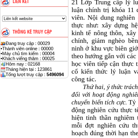
21 Lớp Trung cấp lý lu
LIÊN KẾT
luận chính trị khóa 11
viên. Nội dung nghiên 
thực như: xây dựng hệ 
kinh tế nông thôn, xây
THỐNG KÊ TRUY CẬP
chính, giảm nghèo bề
Đang truy cập : 00029
ninh ở khu vực biên giớ
•
Thành viên online : 00000
•
Máy chủ tìm kiếm : 00004
theo hướng gắn với các 
•
Khách viếng thăm : 00025
học viên tiếp cận thực 
Hôm nay : 02168
Tháng hiện tại : 123861
cố kiến thức lý luận 
Tổng lượt truy cập :
5496094
công tác.
Thứ hai, ý thức trác
đối với hoạt động nghiên
chuyển biến tích cực.
Tỷ 
động nghiên cứu thực t
hiện tinh thần nghiêm 
mỗi đợt nghiên cứu th
hoạch đúng thời hạn the