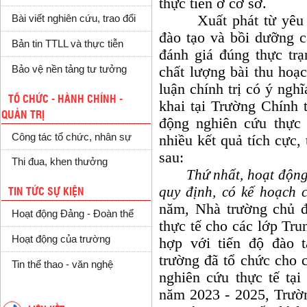
thực tiễn ở cơ sở.
Xuất phát từ yêu cầu
Bài viết nghiên cứu, trao đổi
đào tạo và bồi dưỡng c
Bản tin TTLL và thực tiễn
đánh giá đúng thực trạ
Bảo vệ nền tảng tư tưởng
chất lượng bài thu hoạ
luận chính trị có ý nghĩ
TỔ CHỨC - HÀNH CHÍNH -
khai tại Trường Chính 
QUẢN TRỊ
động nghiên cứu thực 
Công tác tổ chức, nhân sự
nhiều kết quả tích cực,
sau:
Thi đua, khen thưởng
Thứ nhất, hoạt động
quy định, có kế hoạch c
TIN TỨC SỰ KIỆN
năm, Nhà trường chủ 
Hoạt động Đảng - Đoàn thể
thực tế cho các lớp Tru
Hoạt động của trường
hợp với tiến độ đào 
trường đã tổ chức cho c
Tin thể thao - văn nghệ
nghiên cứu thực tế tại
năm 2023 - 2025, Trườn