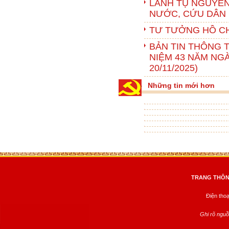
LÃNH TỤ NGUYỄ
NƯỚC, CỨU DÂN
TƯ TƯỞNG HỒ CH
BẢN TIN THÔNG T
NIỆM 43 NĂM NGÀY
20/11/2025)
Những tin mới hơn
TRANG THÔNG
Điện tho
Ghi rõ nguồ