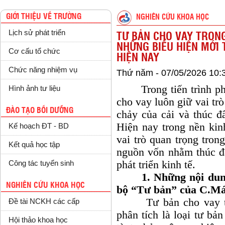
GIỚI THIỆU VỀ TRƯỜNG
NGHIÊN CỨU KHOA HỌC
Lịch sử phát triển
TƯ BẢN CHO VAY TRONG
NHỮNG BIỂU HIỆN MỚI 
Cơ cấu tổ chức
HIỆN NAY
Chức năng nhiệm vụ
Thứ năm - 07/05/2026 10:
Trong tiến trình phát 
Hình ảnh tư liệu
cho vay luôn giữ vai tr
ĐÀO TẠO BỒI DƯỠNG
chảy của cải và thúc đẩ
Hiện nay trong nền kin
Kế hoạch ĐT - BD
vai trò quan trọng tro
Kết quả học tập
nguồn vốn nhằm thúc đẩ
phát triển kinh tế.
Công tác tuyển sinh
1. Những nội dung c
NGHIÊN CỨU KHOA HỌC
bộ “Tư bản” của C.M
Tư bản cho vay tro
Đề tài NCKH các cấp
phân tích là loại tư bản
Hội thảo khoa học