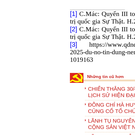
[1]
C.Mác: Quyển III to
trị quốc gia Sự Thật. H
[2]
C.Mác: Quyển III to
trị quốc gia Sự Thật. H
[3]
https://www.qdnd.vn
2025-du-no-tin-dung-nen
1019163
Những tin cũ hơn
CHIẾN THẮNG 30/
LỊCH SỬ HIỆN ĐẠ
ĐỒNG CHÍ HÀ HU
CỦNG CỐ TỔ CHỨC
LÃNH TỤ NGUYỄN
CỘNG SẢN VIỆT 