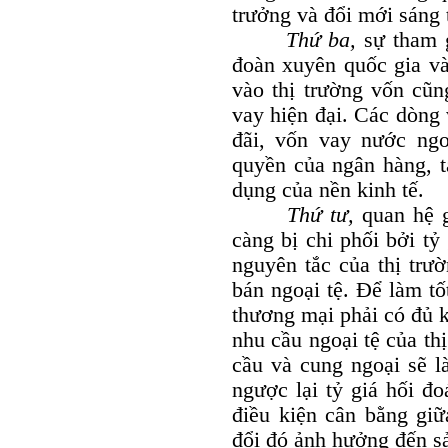
trưởng và đổi mới sáng t
Thứ ba,
sự tham g
đoàn xuyên quốc gia và
vào thị trường vốn cũn
vay hiện đại. Các dòng 
đãi, vốn vay nước ngoà
quyền của ngân hàng, t
dụng của nền kinh tế.
Thứ tư,
quan hệ 
càng bị chi phối bởi tỷ
nguyên tắc của thị trư
bán ngoại tệ. Để làm t
thương mại phải có đủ 
nhu cầu ngoại tệ của th
cầu và cung ngoại sẽ là
ngược lại tỷ giá hối đo
điều kiện cân bằng giữ
đổi đó ảnh hưởng đến sả