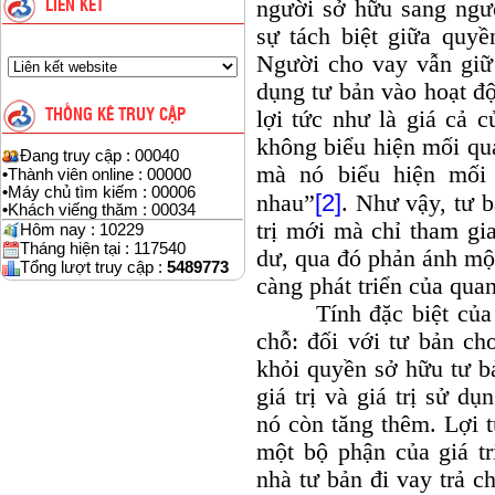
người sở hữu sang ngườ
LIÊN KẾT
sự tách biệt giữa quy
Người cho vay vẫn giữ
dụng tư bản vào hoạt đ
lợi tức như là giá cả 
THỐNG KÊ TRUY CẬP
không biểu hiện mối qu
Đang truy cập : 00040
mà nó biểu hiện mối 
•
Thành viên online : 00000
•
Máy chủ tìm kiếm : 00006
[2]
nhau”
. Như vậy, tư b
•
Khách viếng thăm : 00034
trị mới mà chỉ tham gia
Hôm nay : 10229
Tháng hiện tại : 117540
dư, qua đó phản ánh mộ
Tổng lượt truy cập :
5489773
càng phát triển của quan
Tính đặc biệt của hà
chỗ: đối với tư bản ch
khỏi quyền sở hữu tư bả
giá trị và giá trị sử dụ
nó còn tăng thêm. Lợi t
một bộ phận của giá tr
nhà tư bản đi vay trả c