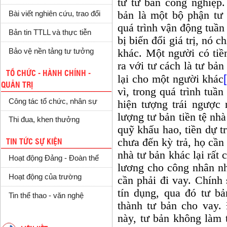
từ tư bản công nghiệp.
bản là một bộ phận tư 
Bài viết nghiên cứu, trao đổi
quá trình vận động tuần
Bản tin TTLL và thực tiễn
bị biến đổi giá trị, nó 
Bảo vệ nền tảng tư tưởng
khác. Một người có tiề
ra với tư cách là tư bản
TỔ CHỨC - HÀNH CHÍNH -
lại cho một người khác
QUẢN TRỊ
vì, trong quá trình tuầ
Công tác tổ chức, nhân sự
hiện tượng trái ngược
lượng tư bản tiền tệ nhà
Thi đua, khen thưởng
quỹ khấu hao, tiền dự t
chưa đến kỳ trả, họ cần
TIN TỨC SỰ KIỆN
nhà tư bản khác lại rất 
Hoạt động Đảng - Đoàn thể
lương cho công nhân nh
Hoạt động của trường
cần phải đi vay. Chính
tín dụng, qua đó tư bả
Tin thể thao - văn nghệ
thành tư bản cho vay. 
này, tư bản không làm t