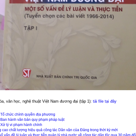
óa, văn học, nghệ thuật Việt Nam đương đại (tập 1):
tải file tại đây
 Tổ chức chính quyền địa phương
 Ban hành văn bản quy phạm pháp luật
 Xử lý vi phạm hành chính
 cao chất lượng hiệu quả công tác Dân vận của Đảng trong thời kỳ mới
số vấn đề lý luận và thực tiễn quản lý nhà nước về công tác dân tộc qua 30 năm đổ