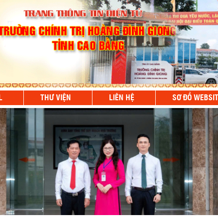
L
THƯ VIỆN
LIÊN HỆ
SƠ ĐỒ WEBSI