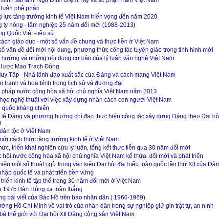
 luận phê phán
 lực tăng trưởng kinh tế Việt Nam triển vọng đến năm 2020
 ty nông - lâm nghiệp 25 năm đổi mới (1988-2013)
g Quốc Việt -tiểu sử
cách giáo dục - một số vấn đề chung và thực tiễn ở Việt Nam
số vấn đề đổi mới nội dung, phương thức công tác tuyên giáo trong tình hình mới
 hướng và những nội dung cơ bản của lý luận văn nghệ Việt Nam
lược Mao Trạch Đông
uy Tập - Nhà lãnh đạo xuất sắc của Đảng và cách mạng Việt Nam
n tranh và hoà bình trong lịch sử và đương đại
 pháp nước cộng hòa xã hội chủ nghĩa Việt Nam năm 2013
học nghệ thuật với việc xây dựng nhân cách con người Việt Nam
 quốc kháng chiến
 lệ Đảng và phương hướng chỉ đạo thực hiện công tác xây dựng Đảng theo Đại hội
I
dân tộc ở Việt Nam
mới cách thức tăng trưởng kinh tế ở Việt Nam
hức, triển khai nghiên cứu lý luận, tổng kết thực tiễn qua 30 năm đổi mới
 hội nước cộng hòa xã hội chủ nghĩa Việt Nam kế thừa, đổi mới và phát triển
hiểu một số thuật ngữ trong văn kiện Đại hội đại biểu toàn quốc lần thứ XII của Đả
nhập quốc tế và phát triển bền vững
 triển kinh tế tập thể trong 30 năm đổi mới ở Việt Nam
 1975 Bản Hùng ca toàn thắng
g bài viết của Bác Hồ trên báo nhân dân ( 1960-1969)
ưởng Hồ Chí Minh về vai trò của nhân dân trong sự nghiệp giữ gìn trật tự, an ninh
bè thế giới với Đại hội XII Đảng cộng sản Việt Nam