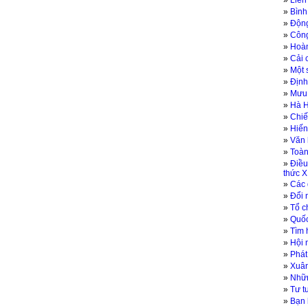
»
»
Bình
»
Động
»
Công
»
Hoàn
»
Cải 
»
Một 
»
Định
»
Mưu 
»
Hà H
»
Chiế
»
Hiến
»
Văn 
»
Toàn
»
Điều
thức X
»
Các 
»
Đổi 
»
Tổ c
»
Quốc
»
Tìm 
»
Hội 
»
Phát
»
Xuân
»
Nhữn
»
Tư t
»
Bạn 