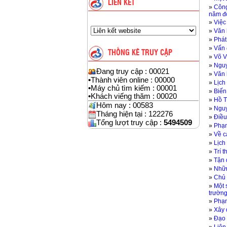
LIÊN KẾT
»
Công
năm đ
»
Việc
»
Văn 
»
Phát
»
Vấn 
THỐNG KÊ TRUY CẬP
»
Võ V
»
Nguy
Đang truy cập : 00021
»
Văn 
•
Thành viên online : 00000
»
Lịch
•
Máy chủ tìm kiếm : 00001
»
Biến
•
Khách viếng thăm : 00020
»
Hồ T
Hôm nay : 00583
»
Nguy
Tháng hiện tại : 122276
»
Điều
Tổng lượt truy cập :
5494509
»
Phạm
»
Về c
»
Lịch
»
Trí t
»
Tận 
»
Nhữn
»
Chủ 
»
Một 
trường
»
Phạm
»
Xây 
»
Đạo 
Liên