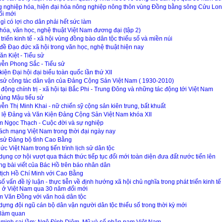
 nghiệp hóa, hiện đại hóa nông nghiệp nông thôn vùng Đồng bằng sông Cửu Lon
ổi mới
 gì có lợi cho dân phải hết sức làm
hóa, văn học, nghệ thuật Việt Nam đương đại (tập 2)
 triển kinh tế - xã hội vùng đồng bào dân tộc thiểu số và miền núi
đề Đạo đức xã hội trong văn học, nghệ thuật hiện nay
ăn Kiệt - Tiểu sử
ễn Phong Sắc - Tiểu sử
kiện Đại hội đại biểu toàn quốc lần thứ XII
 sử công tác dân vận của Đảng Cộng Sản Việt Nam ( 1930-2010)
 động chính trị - xã hội tại Bắc Phi - Trung Đông và những tác động tới Việt Nam
ùng Mậu tiểu sử
ễn Thị Minh Khai - nữ chiến sỹ cộng sản kiên trung, bất khuất
 lệ Đảng và Văn Kiện Đảng Cộng Sản Việt Nam khóa XII
 Ngọc Thạch - Cuộc đời và sự nghiệp
ách mạng Việt Nam trong thời đại ngày nay
 sử Đảng bộ tỉnh Cao Bằng
hức Việt Nam trong tiến trình lịch sử dân tộc
dụng cơ hội vượt qua thách thức tiếp tục đổi mới toàn diện đưa đất nước tiến lên
g bài viết của Bác Hồ trên báo nhân dân
tịch Hồ Chí Minh với Cao Bằng
số vấn đề lý luận - thực tiễn về định hướng xã hội chủ nghĩa trong phát triển kinh tế 
 ở Việt Nam qua 30 năm đổi mới
 Văn Đồng với văn hoá dân tộc
dựng đội ngũ cán bộ dân vận người dân tộc thiểu số trong thời kỳ mới
làm quan
 minh sai lầm: Ngô Đình Diệm, Mỹ và số phận nam Việt Nam