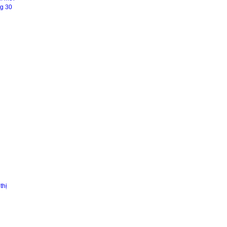
g 30
thị