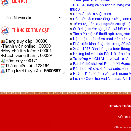
»
Toàn quốc kháng chiến
LIÊN KẾT
»
Điều lệ Đảng và phương hướng chỉ đ
thức XI
»
Các dân tộc ở Việt Nam
»
Đổi mới cách thức tăng trưởng kinh 
»
Tổ chức, triển khai nghiên cứu lý lu
»
Quốc hội nước cộng hòa xã hội chủ n
THỐNG KÊ TRUY CẬP
»
Tìm hiểu một số thuật ngữ trong văn 
»
Hội nhập quốc tế và phát triển bền 
Đang truy cập : 00030
»
Phát triển kinh tế tập thể trong 30 
•
Thành viên online : 00000
»
Xuân 1975 Bản Hùng ca toàn thắng
•
Máy chủ tìm kiếm : 00001
»
Những bài viết của Bác Hồ trên báo
•
Khách viếng thăm : 00029
»
Tư tưởng Hồ Chí Minh về vai trò của 
Hôm nay : 06471
»
Bạn bè thế giới với Đại hội XII Đản
Tháng hiện tại : 128164
»
Đối thoại về sức khỏe và cuộc sống,
Tổng lượt truy cập :
5500397
»
Huỳnh Thúc Kháng với cách mạng 
»
Lịch sử Quốc hội Việt Nam tập IV ( 
TRANG THÔNG
Điện tho
Ghi rõ nguồ