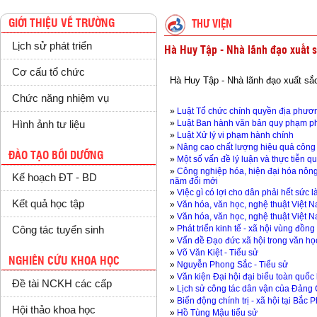
GIỚI THIỆU VỀ TRƯỜNG
THƯ VIỆN
Lịch sử phát triển
Hà Huy Tập - Nhà lãnh đạo xuất 
Cơ cấu tổ chức
Hà Huy Tập - Nhà lãnh đạo xuất s
Chức năng nhiệm vụ
»
Luật Tổ chức chính quyền địa phươ
»
Luật Ban hành văn bản quy phạm ph
Hình ảnh tư liệu
»
Luật Xử lý vi phạm hành chính
»
Nâng cao chất lượng hiệu quả công 
ĐÀO TẠO BỒI DƯỠNG
»
Một số vấn đề lý luận và thực tiễn 
»
Công nghiệp hóa, hiện đại hóa nôn
Kế hoạch ĐT - BD
năm đổi mới
»
Việc gì có lợi cho dân phải hết sức 
Kết quả học tập
»
Văn hóa, văn học, nghệ thuật Việt N
»
Văn hóa, văn học, nghệ thuật Việt N
»
Phát triển kinh tế - xã hội vùng đồng
Công tác tuyển sinh
»
Vấn đề Đạo đức xã hội trong văn học
»
Võ Văn Kiệt - Tiểu sử
NGHIÊN CỨU KHOA HỌC
»
Nguyễn Phong Sắc - Tiểu sử
»
Văn kiện Đại hội đại biểu toàn quốc 
Đề tài NCKH các cấp
»
Lịch sử công tác dân vận của Đảng
»
Biến động chính trị - xã hội tại Bắc
Hội thảo khoa học
»
Hồ Tùng Mậu tiểu sử