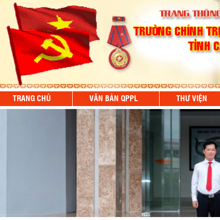
TRANG CHỦ
VĂN BẢN QPPL
THƯ VIỆN