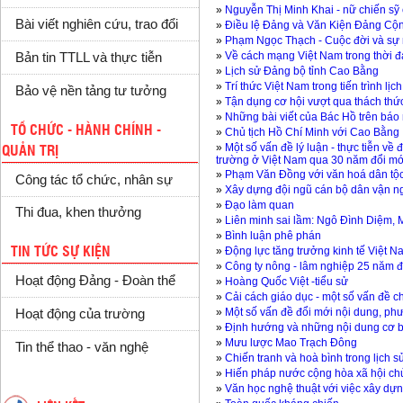
»
Nguyễn Thị Minh Khai - nữ chiến sỹ 
Bài viết nghiên cứu, trao đổi
»
Điều lệ Đảng và Văn Kiện Đảng Cộn
»
Phạm Ngọc Thạch - Cuộc đời và sự
»
Về cách mạng Việt Nam trong thời đ
Bản tin TTLL và thực tiễn
»
Lịch sử Đảng bộ tỉnh Cao Bằng
»
Trí thức Việt Nam trong tiến trình lịc
Bảo vệ nền tảng tư tưởng
»
Tận dụng cơ hội vượt qua thách thức 
»
Những bài viết của Bác Hồ trên báo
TỔ CHỨC - HÀNH CHÍNH -
»
Chủ tịch Hồ Chí Minh với Cao Bằng
»
Một số vấn đề lý luận - thực tiễn về 
QUẢN TRỊ
trường ở Việt Nam qua 30 năm đổi mớ
»
Phạm Văn Đồng với văn hoá dân tộ
Công tác tổ chức, nhân sự
»
Xây dựng đội ngũ cán bộ dân vận ngư
»
Đạo làm quan
Thi đua, khen thưởng
»
Liên minh sai lầm: Ngô Đình Diệm,
»
Bình luận phê phán
»
Động lực tăng trưởng kinh tế Việt 
TIN TỨC SỰ KIỆN
»
Công ty nông - lâm nghiệp 25 năm 
Hoạt động Đảng - Đoàn thể
»
Hoàng Quốc Việt -tiểu sử
»
Cải cách giáo dục - một số vấn đề c
»
Một số vấn đề đổi mới nội dung, phư
Hoạt động của trường
»
Định hướng và những nội dung cơ b
»
Mưu lược Mao Trạch Đông
Tin thể thao - văn nghệ
»
Chiến tranh và hoà bình trong lịch 
»
Hiến pháp nước cộng hòa xã hội ch
»
Văn học nghệ thuật với việc xây dự