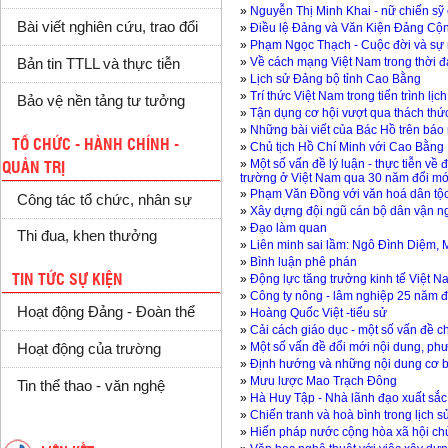
»
Nguyễn Thị Minh Khai - nữ chiến sỹ 
Bài viết nghiên cứu, trao đổi
»
Điều lệ Đảng và Văn Kiện Đảng Cộn
»
Phạm Ngọc Thạch - Cuộc đời và sự
»
Về cách mạng Việt Nam trong thời đ
Bản tin TTLL và thực tiễn
»
Lịch sử Đảng bộ tỉnh Cao Bằng
»
Trí thức Việt Nam trong tiến trình lịc
Bảo vệ nền tảng tư tưởng
»
Tận dụng cơ hội vượt qua thách thức 
»
Những bài viết của Bác Hồ trên báo
TỔ CHỨC - HÀNH CHÍNH -
»
Chủ tịch Hồ Chí Minh với Cao Bằng
»
Một số vấn đề lý luận - thực tiễn về 
QUẢN TRỊ
trường ở Việt Nam qua 30 năm đổi mớ
»
Phạm Văn Đồng với văn hoá dân tộ
Công tác tổ chức, nhân sự
»
Xây dựng đội ngũ cán bộ dân vận ngư
»
Đạo làm quan
Thi đua, khen thưởng
»
Liên minh sai lầm: Ngô Đình Diệm,
»
Bình luận phê phán
»
Động lực tăng trưởng kinh tế Việt 
TIN TỨC SỰ KIỆN
»
Công ty nông - lâm nghiệp 25 năm 
Hoạt động Đảng - Đoàn thể
»
Hoàng Quốc Việt -tiểu sử
»
Cải cách giáo dục - một số vấn đề c
»
Một số vấn đề đổi mới nội dung, phư
Hoạt động của trường
»
Định hướng và những nội dung cơ b
»
Mưu lược Mao Trạch Đông
Tin thể thao - văn nghệ
»
Hà Huy Tập - Nhà lãnh đạo xuất sắ
»
Chiến tranh và hoà bình trong lịch 
»
Hiến pháp nước cộng hòa xã hội ch