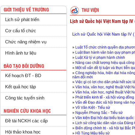
GIỚI THIỆU VỀ TRƯỜNG
THƯ VIỆN
Lịch sử phát triển
Lịch sử Quốc hội Việt Nam tập IV 
Cơ cấu tổ chức
L
ịch sử Quốc hội Việt Nam tập IV (
Chức năng nhiệm vụ
»
Luật Tổ chức chính quyền địa phươ
»
Luật Ban hành văn bản quy phạm ph
Hình ảnh tư liệu
»
Luật Xử lý vi phạm hành chính
»
Nâng cao chất lượng hiệu quả công 
ĐÀO TẠO BỒI DƯỠNG
»
Một số vấn đề lý luận và thực tiễn 
»
Công nghiệp hóa, hiện đại hóa nôn
Kế hoạch ĐT - BD
năm đổi mới
»
Việc gì có lợi cho dân phải hết sức 
Kết quả học tập
»
Văn hóa, văn học, nghệ thuật Việt N
»
Văn hóa, văn học, nghệ thuật Việt N
»
Phát triển kinh tế - xã hội vùng đồng
Công tác tuyển sinh
»
Vấn đề Đạo đức xã hội trong văn học
»
Võ Văn Kiệt - Tiểu sử
NGHIÊN CỨU KHOA HỌC
»
Nguyễn Phong Sắc - Tiểu sử
»
Văn kiện Đại hội đại biểu toàn quốc 
Đề tài NCKH các cấp
»
Lịch sử công tác dân vận của Đảng
»
Biến động chính trị - xã hội tại Bắc
Hội thảo khoa học
»
Hồ Tùng Mậu tiểu sử