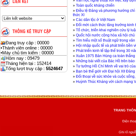
»
Văn học nghệ thuật với việc xây dự
LIÊN KẾT
»
Toàn quốc kháng chiến
»
Điều lệ Đảng và phương hướng chỉ đ
thức XI
»
Các dân tộc ở Việt Nam
»
Đổi mới cách thức tăng trưởng kinh 
»
Tổ chức, triển khai nghiên cứu lý lu
THỐNG KÊ TRUY CẬP
»
Quốc hội nước cộng hòa xã hội chủ n
»
Tìm hiểu một số thuật ngữ trong văn 
Đang truy cập : 00000
»
Hội nhập quốc tế và phát triển bền 
•
Thành viên online : 00000
»
Phát triển kinh tế tập thể trong 30 
•
Máy chủ tìm kiếm : 00000
»
Xuân 1975 Bản Hùng ca toàn thắng
Hôm nay : 09479
»
Những bài viết của Bác Hồ trên báo
Tháng hiện tại : 152414
»
Tư tưởng Hồ Chí Minh về vai trò của 
Tổng lượt truy cập :
5524647
»
Bạn bè thế giới với Đại hội XII Đản
»
Đối thoại về sức khỏe và cuộc sống,
»
Huỳnh Thúc Kháng với cách mạng 
TRANG THÔNG
Điện tho
Ghi rõ nguồ