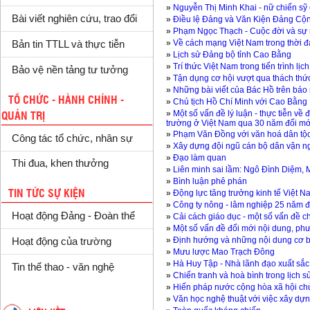
»
Nguyễn Thị Minh Khai - nữ chiến sỹ 
Bài viết nghiên cứu, trao đổi
»
Điều lệ Đảng và Văn Kiện Đảng Cộn
»
Phạm Ngọc Thạch - Cuộc đời và sự
»
Về cách mạng Việt Nam trong thời đ
Bản tin TTLL và thực tiễn
»
Lịch sử Đảng bộ tỉnh Cao Bằng
»
Trí thức Việt Nam trong tiến trình lịc
Bảo vệ nền tảng tư tưởng
»
Tận dụng cơ hội vượt qua thách thức 
»
Những bài viết của Bác Hồ trên báo
TỔ CHỨC - HÀNH CHÍNH -
»
Chủ tịch Hồ Chí Minh với Cao Bằng
»
Một số vấn đề lý luận - thực tiễn về 
QUẢN TRỊ
trường ở Việt Nam qua 30 năm đổi mớ
»
Phạm Văn Đồng với văn hoá dân tộ
Công tác tổ chức, nhân sự
»
Xây dựng đội ngũ cán bộ dân vận ngư
»
Đạo làm quan
Thi đua, khen thưởng
»
Liên minh sai lầm: Ngô Đình Diệm,
»
Bình luận phê phán
»
Động lực tăng trưởng kinh tế Việt 
TIN TỨC SỰ KIỆN
»
Công ty nông - lâm nghiệp 25 năm 
Hoạt động Đảng - Đoàn thể
»
Cải cách giáo dục - một số vấn đề c
»
Một số vấn đề đổi mới nội dung, phư
»
Định hướng và những nội dung cơ b
Hoạt động của trường
»
Mưu lược Mao Trạch Đông
»
Hà Huy Tập - Nhà lãnh đạo xuất sắ
Tin thể thao - văn nghệ
»
Chiến tranh và hoà bình trong lịch 
»
Hiến pháp nước cộng hòa xã hội ch
»
Văn học nghệ thuật với việc xây dự