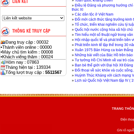
»
Toàn quốc kháng chiến
LIÊN KẾT
»
Điều lệ Đảng và phương hướng chỉ đ
thức XI
»
Các dân tộc ở Việt Nam
»
Đổi mới cách thức tăng trưởng kinh 
»
Tổ chức, triển khai nghiên cứu lý lu
»
Quốc hội nước cộng hòa xã hội chủ n
THỐNG KÊ TRUY CẬP
»
Tìm hiểu một số thuật ngữ trong văn 
»
Hội nhập quốc tế và phát triển bền 
Đang truy cập : 00032
»
Phát triển kinh tế tập thể trong 30 
•
Thành viên online : 00000
»
Xuân 1975 Bản Hùng ca toàn thắng
•
Máy chủ tìm kiếm : 00008
»
Những bài viết của Bác Hồ trên báo
•
Khách viếng thăm : 00024
»
Tư tưởng Hồ Chí Minh về vai trò của 
Hôm nay : 07863
»
Bạn bè thế giới với Đại hội XII Đản
Tháng hiện tại : 139334
»
Đối thoại về sức khỏe và cuộc sống,
Tổng lượt truy cập :
5511567
»
Huỳnh Thúc Kháng với cách mạng 
»
Lịch sử Quốc hội Việt Nam tập IV ( 
TRANG THÔNG
Điện tho
Ghi rõ nguồ