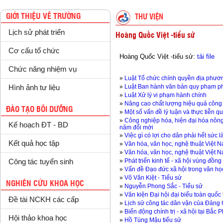
GIỚI THIỆU VỀ TRƯỜNG
THƯ VIỆN
Lịch sử phát triển
Hoàng Quốc Việt -tiểu sử
Cơ cấu tổ chức
Hoàng Quốc Việt -tiểu sử:
tải file
Chức năng nhiệm vụ
»
Luật Tổ chức chính quyền địa phươ
»
Luật Ban hành văn bản quy phạm ph
Hình ảnh tư liệu
»
Luật Xử lý vi phạm hành chính
»
Nâng cao chất lượng hiệu quả công 
ĐÀO TẠO BỒI DƯỠNG
»
Một số vấn đề lý luận và thực tiễn 
»
Công nghiệp hóa, hiện đại hóa nôn
Kế hoạch ĐT - BD
năm đổi mới
»
Việc gì có lợi cho dân phải hết sức 
Kết quả học tập
»
Văn hóa, văn học, nghệ thuật Việt N
»
Văn hóa, văn học, nghệ thuật Việt N
»
Phát triển kinh tế - xã hội vùng đồng
Công tác tuyển sinh
»
Vấn đề Đạo đức xã hội trong văn học
»
Võ Văn Kiệt - Tiểu sử
NGHIÊN CỨU KHOA HỌC
»
Nguyễn Phong Sắc - Tiểu sử
»
Văn kiện Đại hội đại biểu toàn quốc 
Đề tài NCKH các cấp
»
Lịch sử công tác dân vận của Đảng
»
Biến động chính trị - xã hội tại Bắc
Hội thảo khoa học
»
Hồ Tùng Mậu tiểu sử