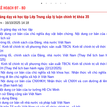
KẾ HOẠCH ĐT - BD
iảng dạy và học tập Lớp Trung cấp lý luận chính trị khóa 35
m - 16/10/2025 14:18
h giảng dạy và học tập
. Nội dung cơ bản của chủ nghĩa duy vật biện chứng. Nội dung cơ bản của 
 lịch sử
Đường lối, chính sách của Đảng, nhà nước Việt Nam
IV. Kinh tế chính trị về phương thức sản xuất TBCN. Kinh tế chính trị về thời
XH
Đường lối, chính sách của Đảng, nhà nước Việt Nam (Thay thế lịch ban 
025)
IV. Kinh tế chính trị về phương thức sản xuất TBCN. Kinh tế chính trị về thời
H (Thay thế lịch ban hành ngày 22/12/2025)
. Nội dung cơ bản của chủ nghĩa xã hội khoa học. Nhận thức về chủ nghĩa 
ng đi lên chủ nghĩa xã hội ở Việt Nam
. Nội dung cơ bản của CNXHKH; Nhận thức về CNXH và con đường đi l
m (Ban hành lại)
Nội dung cơ bản của tư tưởng Hồ Chí Minh
ch sử Đảng cộng sản Việt Nam
ây dựng Đảng
ội dung cơ bản về nhà nước và pháp luật Việt Nam
Mặt trận Tổ quốc Việt Nam và các tổ chức chính trị - xã hội