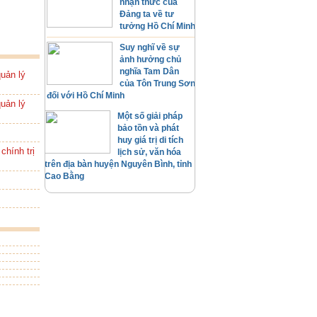
nhận thức của
Đảng ta về tư
tưởng Hồ Chí Minh
Suy nghĩ về sự
ảnh hưởng chủ
nghĩa Tam Dân
uản lý
của Tôn Trung Sơn
đối với Hồ Chí Minh
uản lý
Một số giải pháp
bảo tồn và phát
huy giá trị di tích
chính trị
lịch sử, văn hóa
trên địa bàn huyện Nguyên Bình, tỉnh
Cao Bằng