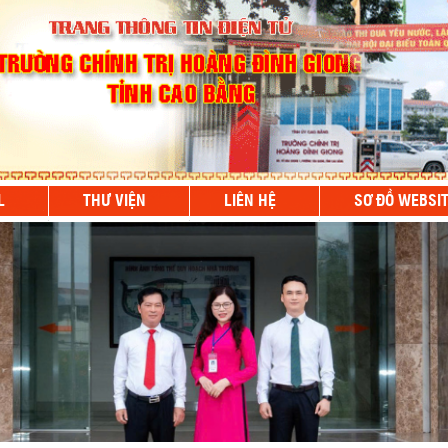
L
THƯ VIỆN
LIÊN HỆ
SƠ ĐỒ WEBSI