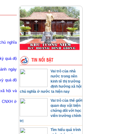
chủ nghĩa
 kỳ quá độ
TIN NỔI BẬT
hành ngày
Vai trò của nhà
nước trong nền
 kỳ quá độ
kinh tế thị trường
định hướng xã hội
xã hội và
chủ nghĩa ở nước ta hiện nay
Vai trò của thế giới
ên CNXH ở
quan duy vật biện
chứng đối với học
viên trường chính
trị
Tìm hiểu quá trình