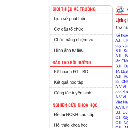
GIỚI THIỆU VỀ TRƯỜNG
Lịch sử phát triển
Lịch g
Thứ nă
Cơ cấu tổ chức
Kế hoạc
Chức năng nhiệm vụ
A.I,II
duy vật
Hình ảnh tư liệu
B
.II. 
A
.III, 
lên CN
ĐÀO TẠO BỒI DƯỠNG
B.II. 
14/11/2
Kế hoạch ĐT - BD
A
.III,
lên CNX
Kết quả học tập
A
.V,VI
con đườ
Công tác tuyển sinh
A.V.VI
Việt Na
NGHIÊN CỨU KHOA HỌC
A.VII. 
B.I. Lị
Đề tài NCKH các cấp
C.I. X
C.II. N
Hội thảo khoa học
C.III. 