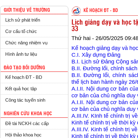
GIỚI THIỆU VỀ TRƯỜNG
KẾ HOẠCH ĐT - BD
Lịch sử phát triển
Lịch giảng dạy và học tậ
33
Cơ cấu tổ chức
Thứ hai - 26/05/2025 09:4
Chức năng nhiệm vụ
Kế hoạch giảng dạy và học
Hình ảnh tư liệu
C.I. Xây dựng Đảng
B.I. Lịch sử Đảng Cộng sả
ĐÀO TẠO BỒI DƯỠNG
B.II. Đường lối, chính sá
B
.II. Đường lối, chính 
Kế hoạch ĐT - BD
thế lịch ban hành ngày 26/
A
.I.II. Nội dung cơ bản c
Kết quả học tập
cơ bản của chủ nghĩa duy v
Công tác tuyển sinh
A
.I.II. Nội dung cơ bản c
cơ bản của chủ nghĩa duy v
NGHIÊN CỨU KHOA HỌC
A
.III.IV. KInh tế chính tr
Kinh tế chính trị về thời k
Đề tài NCKH các cấp
A
.III.IV. Kinh tế chính tr
Hội thảo khoa học
Kinh tế chính trị về thời k