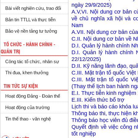
ngày 29/9/2025)
Bài viết nghiên cứu, trao đổi
A
.V,VI. Nội dung cơ bản 
về chủ nghĩa xã hội và c
Bản tin TTLL và thực tiễn
Nam
Bảo vệ nền tảng tư tưởng
A
.VII. Nội dung cơ bản củ
C
.II. Nội dung cơ bản về 
TỔ CHỨC - HÀNH CHÍNH -
D
.I. Quản lý hành chính N
QUẢN TRỊ
D
.I. Quản lý hành chính
22/12/2025)
Công tác tổ chức, nhân sự
D
.II. Kỹ năng lãnh đạo, quả
C
.III. Mặt trận tổ quốc Việ
Thi đua, khen thưởng
C
.III. Mặt trận tổ quốc V
(Thay thế lịch ban hành ng
TIN TỨC SỰ KIỆN
E
.I. Thực tiễn kinh nghiệm
Hoạt động Đảng - Đoàn thể
E
.III. Kiến thức bổ trợ
L
ịch thi và báo cáo khóa lu
Hoạt động của trường
T
hông báo thi, thực hiện k
Tin thể thao - văn nghệ
Thông báo học viên đủ điều
Quyết định về việc công n
tốt nghiệp