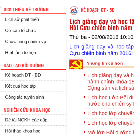
GIỚI THIỆU VỀ TRƯỜNG
KẾ HOẠCH ĐT - BD
Lịch sử phát triển
Lịch giảng dạy và học t
Hội Cựu chiến binh năm
Cơ cấu tổ chức
Thứ ba - 02/08/2016 10:10
Chức năng nhiệm vụ
Lịch giảng dạy và học tậ
Hình ảnh tư liệu
Cựu chiến binh năm 2016: tả
Những tin cũ hơn
ĐÀO TẠO BỒI DƯỠNG
Lịch giảng dạy và h
Kế hoạch ĐT - BD
hành chính khóa 1
Kết quả học tập
Cộng sản và lịch 
Lịch học Lớp Bồi dư
Công tác tuyển sinh
nước cho chiến sỹ
NGHIÊN CỨU KHOA HỌC
Lịch học lớp chuyê
Đề tài NCKH các cấp
Lịch học lớp chuyê
Hội thảo khoa học
Mở lớp Bồi dưỡng 