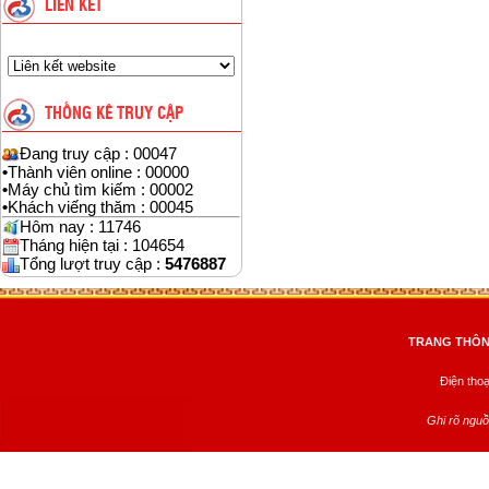
LIÊN KẾT
THỐNG KÊ TRUY CẬP
Đang truy cập : 00047
•
Thành viên online : 00000
•
Máy chủ tìm kiếm : 00002
•
Khách viếng thăm : 00045
Hôm nay : 11746
Tháng hiện tại : 104654
Tổng lượt truy cập :
5476887
TRANG THÔNG
Điện tho
Ghi rõ nguồ