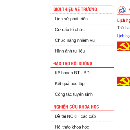
GIỚI THIỆU VỀ TRƯỜNG
Lịch sử phát triển
Lịch h
Thứ ba 
Cơ cấu tổ chức
Lịch họ
Chức năng nhiệm vụ
Hình ảnh tư liệu
ĐÀO TẠO BỒI DƯỠNG
Kế hoạch ĐT - BD
Kết quả học tập
Công tác tuyển sinh
NGHIÊN CỨU KHOA HỌC
Đề tài NCKH các cấp
Hội thảo khoa học