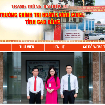
L
THƯ VIỆN
LIÊN HỆ
SƠ ĐỒ WEBSI