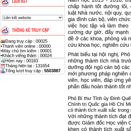
Năm học 2015 - 2016, tr
LIÊN KẾT
chấp hành tốt đường lối,
luật Nhà nước, nội quy, qu
gia đình cán bộ, viên chức
việc học tập vả làm the
THỐNG KÊ TRUY CẬP
cường dự giờ, đẩy mạnh s
đề ở các khoa, phòng và n
Đang truy cập : 00025
cứu khoa học, nghiên cứu t
•
Thành viên online : 00000
•
Máy chủ tìm kiếm : 00001
Phát biểu tại hội nghị, Ph
•
Khách viếng thăm : 00024
những thành tích nhà trườ
Hôm nay : 00183
Tháng hiện tại : 131654
dưỡng đội ngũ cán bộ các c
Tổng lượt truy cập :
5503887
mới phương pháp nghiên cứ
viên, học viên, đáp ứng yê
phấn đấu hoàn thành tốt n
Phó Bí thư Tỉnh ủy Đinh Quế
Chính trị Quốc gia Hồ Chí M
có thành tích xuất sắc trong
Với những thành tích đạt 
được Giám đốc Học viện C
khen có thành tích xuất 