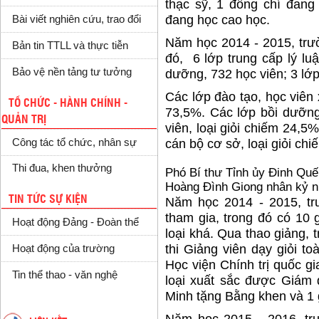
thạc sỹ, 1 đồng chí đang
đang học cao học.
Bài viết nghiên cứu, trao đổi
Năm học 2014 - 2015, trư
Bản tin TTLL và thực tiễn
đó, 6 lớp trung cấp lý luậ
Bảo vệ nền tảng tư tưởng
dưỡng, 732 học viên; 3 lớp 
Các lớp đào tạo, học viên 
TỔ CHỨC - HÀNH CHÍNH -
73,5%. Các lớp bồi dưỡng
QUẢN TRỊ
viên, loại giỏi chiếm 24,5
Công tác tổ chức, nhân sự
cán bộ cơ sở, loại giỏi ch
Thi đua, khen thưởng
Phó Bí thư Tỉnh ủy Đinh Quế
Hoàng Đình Giong nhân kỷ n
TIN TỨC SỰ KIỆN
Năm học 2014 - 2015, trư
tham gia, trong đó có 10 g
Hoạt động Đảng - Đoàn thể
loại khá. Qua thao giảng, 
thi Giảng viên dạy giỏi to
Hoạt động của trường
Học viện Chính trị quốc gi
Tin thể thao - văn nghệ
loại xuất sắc được Giám 
Minh tặng Bằng khen và 1 gi