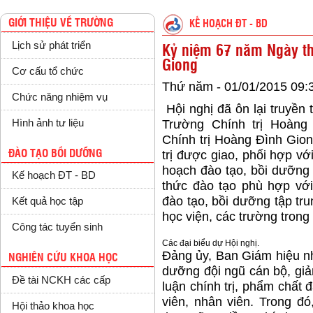
GIỚI THIỆU VỀ TRƯỜNG
KẾ HOẠCH ĐT - BD
Lịch sử phát triển
Kỷ niệm 67 năm Ngày th
Giong
Cơ cấu tổ chức
Thứ năm - 01/01/2015 09:
Chức năng nhiệm vụ
Hội nghị đã ôn lại truyền
Hình ảnh tư liệu
Trường Chính trị Hoàng
Chính trị Hoàng Đình Gion
ĐÀO TẠO BỒI DƯỠNG
trị được giao, phối hợp vớ
hoạch đào tạo, bồi dưỡng
Kế hoạch ĐT - BD
thức đào tạo phù hợp với
đào tạo, bồi dưỡng tập tru
Kết quả học tập
học viện, các trường trong
Công tác tuyển sinh
Các đại biểu dự Hội nghị.
Đảng ủy, Ban Giám hiệu nh
NGHIÊN CỨU KHOA HỌC
dưỡng đội ngũ cán bộ, giả
Đề tài NCKH các cấp
luận chính trị, phẩm chất 
viên, nhân viên. Trong đó
Hội thảo khoa học