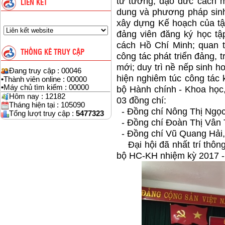
tư tưởng, đạo đức cách m
LIÊN KẾT
dung và phương pháp sinh 
xây dựng Kế hoạch của tậ
đảng viên đăng ký học tậ
cách Hồ Chí Minh; quan t
THỐNG KÊ TRUY CẬP
công tác phát triển đảng, 
mới; duy trì nề nếp sinh ho
Đang truy cập : 00046
hiện nghiêm túc công tác ki
•
Thành viên online : 00000
•
Máy chủ tìm kiếm : 00000
bộ Hành chính - Khoa học
Hôm nay : 12182
03 đồng chí:
Tháng hiện tại : 105090
- Đồng chí Nông Thị Ngọ
Tổng lượt truy cập :
5477323
- Đồng chí Đoàn Thị Vân
- Đồng chí Vũ Quang Hải,
Đại hội đã nhất trí thôn
bộ HC-KH nhiệm kỳ 2017 -