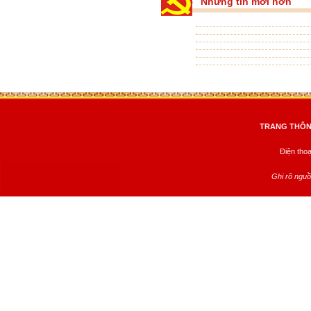
Những tin mới hơn
TRANG THÔNG
Điện tho
Ghi rõ nguồ