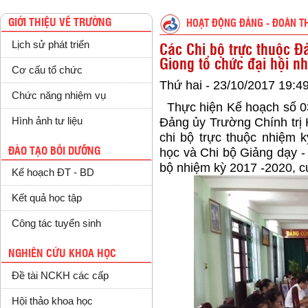
GIỚI THIỆU VỀ TRƯỜNG
HOẠT ĐỘNG ĐẢNG - ĐOÀN T
Lịch sử phát triển
Các Chi bộ trực thuộc Đ
Giong tổ chức đại hội n
Cơ cấu tổ chức
Thứ hai - 23/10/2017 19:4
Chức năng nhiệm vụ
Thực hiện Kế hoạch số
Hình ảnh tư liệu
Đảng ủy Trường Chính trị 
chi bộ trực thuộc nhiệm
ĐÀO TẠO BỒI DƯỠNG
học và Chi bộ Giảng dạy -
bộ nhiệm kỳ 2017 -2020, cụ
Kế hoạch ĐT - BD
Kết quả học tập
Công tác tuyển sinh
NGHIÊN CỨU KHOA HỌC
Đề tài NCKH các cấp
Hội thảo khoa học