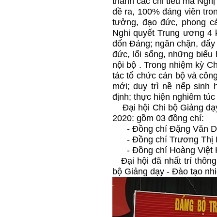
thành các chỉ tiêu mà Nghị
đề ra, 100% đảng viên tro
tưởng, đạo đức, phong cách
Nghi quyết Trung ương 4 
đốn Đảng; ngăn chặn, đẩy l
đức, lối sống, những biểu 
nội bộ . Trong nhiệm kỳ C
tác tổ chức cán bộ và công
mới; duy trì nề nếp sinh h
định; thực hiện nghiêm túc
Đại hội Chi bộ Giảng dạy
2020: gồm 03 đồng chí:
- Đồng chí Đặng Văn Du
- Đồng chí Trương Thị 
- Đồng chí Hoàng Việt H
Đại hội đã nhất trí thôn
bộ Giảng dạy - Đào tạo n