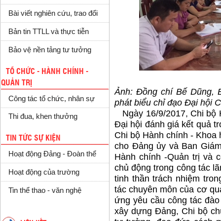
Bài viết nghiên cứu, trao đổi
Bản tin TTLL và thực tiễn
Bảo vệ nền tảng tư tưởng
TỔ CHỨC - HÀNH CHÍNH -
QUẢN TRỊ
Ảnh: Đ
ồng chí Bế Dũng, Bi
Công tác tổ chức, nhân sự
phát biểu chỉ đạo Đại hội
Ngày 16/9/2017, Chi bộ Hà
Thi đua, khen thưởng
Đại hội đánh giá kết qua
Chi bộ Hành chính - Khoa
TIN TỨC SỰ KIỆN
cho Đảng ủy và Ban Giám 
Hoạt động Đảng - Đoàn thể
Hành chính -Quản trị va
chủ động trong công tác lã
Hoạt động của trường
tinh thần trách nhiệm tron
tác chuyên môn của cơ qu
Tin thể thao - văn nghệ
ứng yêu cầu công tác đào t
xây dựng Đảng, Chi bộ chú