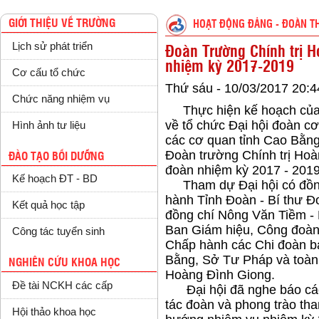
GIỚI THIỆU VỀ TRƯỜNG
HOẠT ĐỘNG ĐẢNG - ĐOÀN T
Lịch sử phát triển
Đoàn Trường Chính trị H
nhiệm kỳ 2017-2019
Cơ cấu tổ chức
Thứ sáu - 10/03/2017 20:4
Chức năng nhiệm vụ
Thực hiện kế hoạch của Đ
về tổ chức Đại hội đoàn cơ
Hình ảnh tư liệu
các cơ quan tỉnh Cao Bằng
Đoàn trường Chính trị Hoà
ĐÀO TẠO BỒI DƯỠNG
đoàn nhiệm kỳ 2017 - 2019
Kế hoạch ĐT - BD
Tham dự Đại hội có đồng
hành Tỉnh Đoàn - Bí thư Đ
Kết quả học tập
đồng chí Nông Văn Tiềm - 
Ban Giám hiệu, Công đoàn 
Công tác tuyển sinh
Chấp hành các Chi đoàn bạ
Bằng, Sở Tư Pháp và toàn 
NGHIÊN CỨU KHOA HỌC
Hoàng Đình Giong.
Đề tài NCKH các cấp
Đại hội đã nghe báo cáo
tác đoàn và phong trào th
Hội thảo khoa học