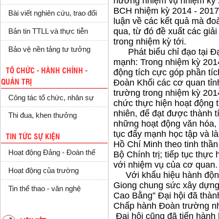
hướng nhiệm vụ nhiệm kỳ 
BCH nhiệm kỳ 2014 - 2017.
Bài viết nghiên cứu, trao đổi
luận về các kết quả mà đo
qua, từ đó đề xuất các giả
Bản tin TTLL và thực tiễn
trong nhiệm kỳ tới.
Bảo vệ nền tảng tư tưởng
Phát biểu chỉ đạo tại Đạ
mạnh: Trong nhiệm kỳ 2014
TỔ CHỨC - HÀNH CHÍNH -
động tích cực góp phần tí
Đoàn Khối các cơ quan tỉn
QUẢN TRỊ
trường trong nhiệm kỳ 201
Công tác tổ chức, nhân sự
chức thực hiện hoạt động 
nhiên, để đạt được thành 
Thi đua, khen thưởng
những hoạt động văn hóa, v
tục đẩy mạnh học tập và l
TIN TỨC SỰ KIỆN
Hồ Chí Minh theo tinh thầ
Hoạt động Đảng - Đoàn thể
Bộ Chính trị; tiếp tục thực
với nhiệm vụ của cơ quan.
Hoạt động của trường
Với khẩu hiệu hành động “
Giong chung sức xây dựng 
Tin thể thao - văn nghệ
Cao Bằng” Đại hội đã thành
Chấp hành Đoàn trường nh
Đại hội cũng đã tiến hành