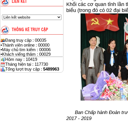
LIÊN KẾT
Khối các cơ quan tỉnh lần 
biểu (trong đó có 02 đại bi
THỐNG KÊ TRUY CẬP
Đang truy cập : 00035
•
Thành viên online : 00000
•
Máy chủ tìm kiếm : 00006
•
Khách viếng thăm : 00029
Hôm nay : 10419
Tháng hiện tại : 117730
Tổng lượt truy cập :
5489963
Ban Chấp hành Đoàn trường
2017 - 2019