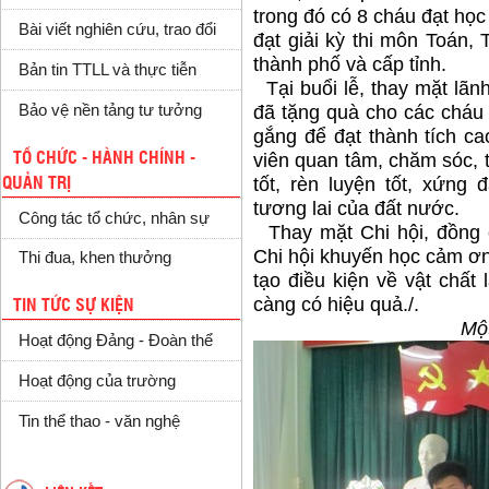
trong đó có 8 cháu đạt học 
Bài viết nghiên cứu, trao đổi
đạt giải kỳ thi môn Toán, 
thành phố và cấp tỉnh.
Bản tin TTLL và thực tiễn
Tại buổi lễ, thay mặt lã
Bảo vệ nền tảng tư tưởng
đã tặng quà cho các cháu 
gắng để đạt thành tích c
TỔ CHỨC - HÀNH CHÍNH -
viên quan tâm, chăm sóc, t
tốt, rèn luyện tốt, xứng 
QUẢN TRỊ
tương lai của đất nước.
Công tác tổ chức, nhân sự
Thay mặt Chi hội, đồng c
Chi hội khuyến học cảm ơ
Thi đua, khen thưởng
tạo điều kiện về vật chất
càng có hiệu quả./.
TIN TỨC SỰ KIỆN
Một số hìn
Hoạt động Đảng - Đoàn thể
Hoạt động của trường
Tin thể thao - văn nghệ