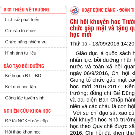
GIỚI THIỆU VỀ TRƯỜNG
HOẠT ĐỘNG ĐẢNG - ĐOÀN T
Lịch sử phát triển
Chi hội khuyến học Trườ
chức gặp mặt và tặng q
Cơ cấu tổ chức
học mới
Chức năng nhiệm vụ
Thứ ba - 13/09/2016 14:20
Giáo dục là quốc sách hà
Hình ảnh tư liệu
nhân lực, bồi dưỡng nhân 
nước và toàn xã hội quan
ĐÀO TẠO BỒI DƯỠNG
ngày 06/9/2016, Chi hội 
Kế hoạch ĐT - BD
Giong tổ chức gặp mặt cá
học mới 2016-2017. Đến
Kết quả học tập
trưởng; đồng chí Bế Dũng
Công tác tuyển sinh
và đại diện Ban Chấp hà
niên và các cháu là con hội
NGHIÊN CỨU KHOA HỌC
Với sự chỉ đạo sát xao c
hội khuyến học Nhà trường
Đề tài NCKH các cấp
học theo Quy chế được xâ
Hội thảo khoa học
2016, Chi hội đã khen thư