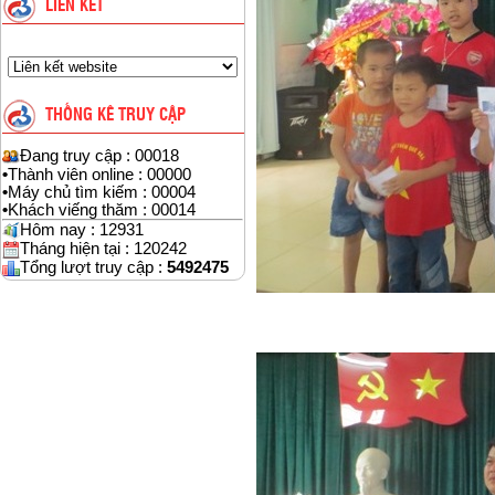
LIÊN KẾT
THỐNG KÊ TRUY CẬP
Đang truy cập : 00018
•
Thành viên online : 00000
•
Máy chủ tìm kiếm : 00004
•
Khách viếng thăm : 00014
Hôm nay : 12931
Tháng hiện tại : 120242
Tổng lượt truy cập :
5492475