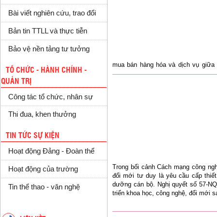
Bài viết nghiên cứu, trao đổi
Bản tin TTLL và thực tiễn
Bảo vệ nền tảng tư tưởng
mua bán hàng hóa và dịch vụ giữa 
TỔ CHỨC - HÀNH CHÍNH -
Bằng là tỉnh miền núi, biên giới phía
QUẢN TRỊ
Công tác tổ chức, nhân sự
Thi đua, khen thưởng
TIN TỨC SỰ KIỆN
Hoạt động Đảng - Đoàn thể
Trong bối cảnh Cách mạng công nghi
Hoạt động của trường
đổi mới tư duy là yêu cầu cấp thiết
dưỡng cán bộ. Nghị quyết số 57-NQ
Tin thể thao - văn nghệ
triển khoa học, công nghệ, đổi mới sá