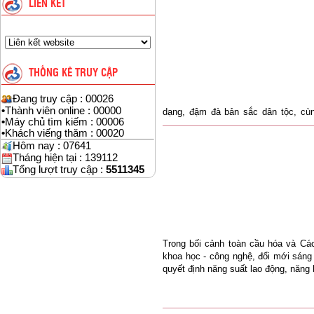
LIÊN KẾT
THỐNG KÊ TRUY CẬP
Đang truy cập : 00026
•
Thành viên online : 00000
dạng, đậm đà bản sắc dân tộc, cùn
•
Máy chủ tìm kiếm : 00006
nguyên sơ, Cao Bằng được ví như “V
•
Khách viếng thăm : 00020
Hôm nay : 07641
Tháng hiện tại : 139112
Tổng lượt truy cập :
5511345
Trong bối cảnh toàn cầu hóa và Cá
khoa học - công nghệ, đổi mới sáng 
quyết định năng suất lao động, năng 