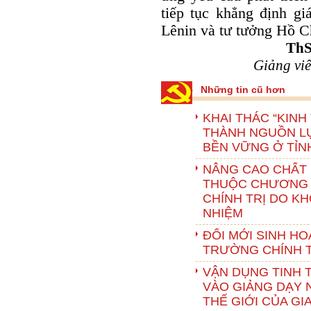
tiếp tục khẳng định gi
Lênin và tư tưởng Hồ Ch
ThS
Giảng vi
Những tin cũ hơn
KHAI THÁC “KINH
THÀNH NGUỒN LỰ
BỀN VỮNG Ở TỈN
NÂNG CAO CHẤT
THUỘC CHƯƠNG T
CHÍNH TRỊ DO K
NHIỆM
ĐỔI MỚI SINH H
TRƯỜNG CHÍNH T
VẬN DỤNG TINH 
VÀO GIẢNG DẠY 
THẾ GIỚI CỦA GI