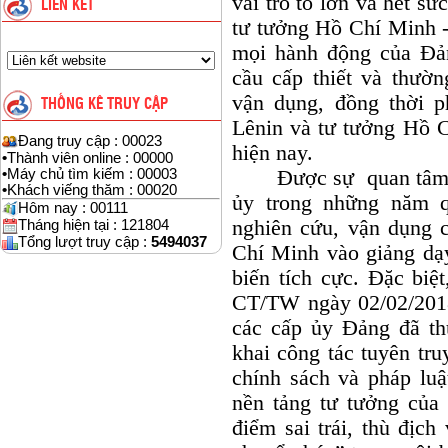
vai trò to lớn và hết sứ
LIÊN KẾT
tư tưởng Hồ Chí Minh -
mọi hành động của Đả
cầu cấp thiết và thườn
vận dụng, đồng thời p
THỐNG KÊ TRUY CẬP
Lênin và tư tưởng Hồ Ch
Đang truy cập : 00023
hiện nay.
•
Thành viên online : 00000
Được sự quan tâm và
•
Máy chủ tìm kiếm : 00003
•
Khách viếng thăm : 00020
ủy trong những năm q
Hôm nay : 00111
nghiên cứu, vận dụng 
Tháng hiện tại : 121804
Tổng lượt truy cập :
5494037
Chí Minh vào giảng dạy
biến tích cực. Đặc biệt
CT/TW ngày 02/02/201
các cấp ủy Đảng đã thư
khai công tác tuyên tr
chính sách và pháp lu
nền tảng tư tưởng của
điểm sai trái, thù địch