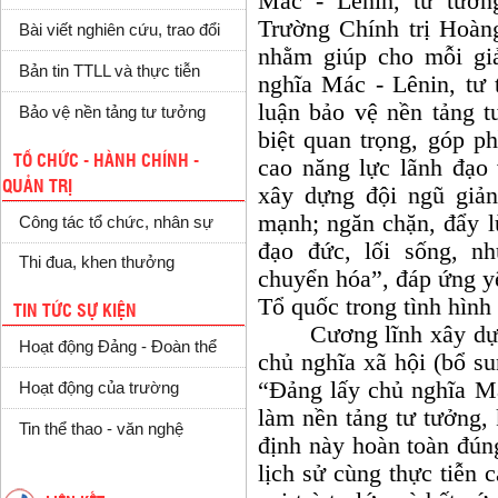
Mác - Lênin, tư tưởn
Trường Chính trị Hoàn
Bài viết nghiên cứu, trao đổi
nhằm giúp cho mỗi giả
Bản tin TTLL và thực tiễn
nghĩa Mác - Lênin, tư
luận bảo vệ nền tảng 
Bảo vệ nền tảng tư tưởng
biệt quan trọng, góp p
TỔ CHỨC - HÀNH CHÍNH -
cao năng lực lãnh đạo 
QUẢN TRỊ
xây dựng đội ngũ giản
mạnh; ngăn chặn, đẩy lù
Công tác tổ chức, nhân sự
đạo đức, lối sống, nh
Thi đua, khen thưởng
chuyển hóa”, đáp ứng y
Tổ quốc trong tình hìn
TIN TỨC SỰ KIỆN
Cương lĩnh xây dựng 
Hoạt động Đảng - Đoàn thể
chủ nghĩa xã hội (bổ su
“Đảng lấy chủ nghĩa M
Hoạt động của trường
làm nền tảng tư tưởng,
Tin thể thao - văn nghệ
định này hoàn toàn đún
lịch sử cùng thực tiễn