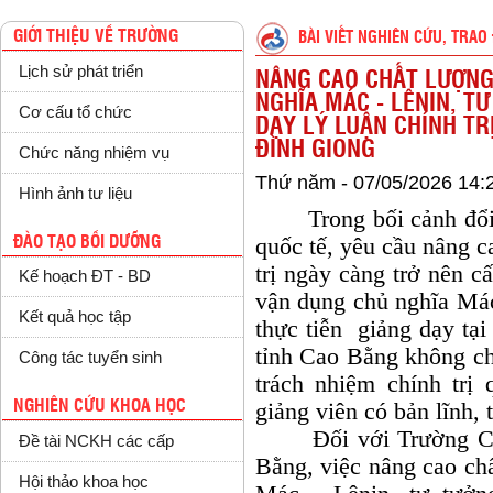
GIỚI THIỆU VỀ TRƯỜNG
BÀI VIẾT NGHIÊN CỨU, TRAO 
Lịch sử phát triển
NÂNG CAO CHẤT LƯỢNG
NGHĨA MÁC - LÊNIN, T
Cơ cấu tổ chức
DẠY LÝ LUẬN CHÍNH TR
ĐÌNH GIONG
Chức năng nhiệm vụ
Thứ năm - 07/05/2026 14:
Hình ảnh tư liệu
Trong bối cảnh đổi m
ĐÀO TẠO BỒI DƯỠNG
quốc tế, yêu cầu nâng c
trị ngày càng trở nên cấ
Kế hoạch ĐT - BD
vận dụng chủ nghĩa Mác
Kết quả học tập
thực tiễn giảng dạy tạ
tỉnh Cao Bằng không ch
Công tác tuyển sinh
trách nhiệm chính trị
NGHIÊN CỨU KHOA HỌC
giảng viên có bản lĩnh, t
Đối với Trường Chín
Đề tài NCKH các cấp
Bằng, việc nâng cao ch
Hội thảo khoa học