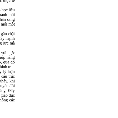
c thực tế
 học liệu
thành môi
nhân sang
i mới một
 gắn chặt
 đẩy mạnh
ng lực mà
 với thực
giúp nâng
o, qua đó
ính trị.
y lý luận
 cấu trúc
thấy, khi
huyển đổi
hống. Đây
 giáo dục
thống các