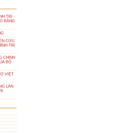
H TRỊ -
AO BẰNG
NG
IÊN CỨU
ÍNH TRỊ
G CHÍNH
CỦA BỘ
 Ở VIỆT
NG LẦN
RỊ