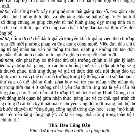
heo các cấp độ từ cơ bản đến nâng cao, bảo đảm phù hợp với năng lự
i ngũ.
 ba,
cần từng bước xây dựng hệ sinh thái giảng dạy số, bao gồm kho
ư viện tình huống thực tiễn và nền tảng chia sẻ bài giảng. Việc hình 
 số dùng chung sẽ giúp chuyển từ mô hình giảng dạy mang tính cá 
h chia sẻ tri thức, qua đó nâng cao chất lượng đào tạo và thúc đẩy đổ
ồng bộ.
 tư,
đổi mới cơ chế đánh giá và khuyến khích giảng viên theo hướng
t quả đổi mới phương pháp và ứng dụng công nghệ. Việc đưa tiêu chí
ng trí tuệ nhân tạo vào hệ thống thi đua, đánh giá không chỉ tạo độ
p phần định hình chuẩn mực nghề nghiệp trong bối cảnh mới.
 năm,
cần phát huy lợi thế đặc thù của trường chính trị là gắn lý luận
Việc xây dựng bài giảng từ các tình huống thực tế tại địa phương sẽ 
nh thuyết phục, tính ứng dụng và giá trị thực tiễn của nội dung đào tạ
ịnh vai trò và vị thế của nhà trường trong hệ thống các cơ sở đào tạo ch
 vậy,
có thể khẳng định, phát huy vai trò của giảng viên giảng dạ
trị trong thời đại 4.0 không chỉ là yêu cầu thích ứng mà là yêu cầu tái
ộng giảng dạy. Thực tiễn tại Trường Chính trị Hoàng Đình Giong cho 
uyết đúng mối quan hệ giữa nhận thức, năng lực và cơ chế, quá trình c
ng dừng ở cải tiến kỹ thuật mà sẽ chuyển sang đổi mới mang tính hệ t
là bước chuyển từ “ứng dụng công nghệ trong dạy học” sang “mô hình
nh trên nền tảng công nghệ”, có khả năng nhân rộng trong toàn hệ 
chính trị./.
ThS. Đào Công Dân
Phó Trưởng khoa Nhà nước và pháp luật