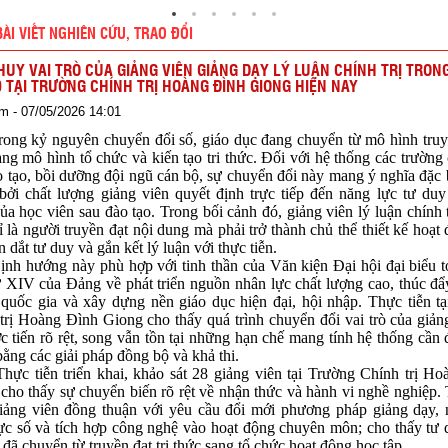
BÀI VIẾT NGHIÊN CỨU, TRAO ĐỔI
HUY VAI TRÒ CỦA GIẢNG VIÊN GIẢNG DẠY LÝ LUẬN CHÍNH TRỊ TRON
.0 TẠI TRƯỜNG CHÍNH TRỊ HOÀNG ĐÌNH GIONG HIỆN NAY
m - 07/05/2026 14:01
kỷ nguyên chuyển đổi số, giáo dục đang chuyển từ mô hình truyền
ang mô hình tổ chức và kiến tạo tri thức. Đối với hệ thống các trường c
o tạo, bồi dưỡng đội ngũ cán bộ, sự chuyển đổi này mang ý nghĩa đặc 
 bởi chất lượng giảng viên quyết định trực tiếp đến năng lực tư du
ủa học viên sau đào tạo. Trong bối cảnh đó, giảng viên lý luận chính 
ỉ là người truyền đạt nội dung mà phải trở thành chủ thể thiết kế hoạt
n dắt tư duy và gắn kết lý luận với thực tiễn.
ướng này phù hợp với tinh thần của Văn kiện Đại hội đại biểu t
ứ XIV của Đảng về phát triển nguồn nhân lực chất lượng cao, thúc đ
 quốc gia và xây dựng nền giáo dục hiện đại, hội nhập. Thực tiễn t
trị Hoàng Đình Giong cho thấy quá trình chuyển đổi vai trò của giản
c tiến rõ rệt, song vẫn tồn tại những hạn chế mang tính hệ thống cần 
bằng các giải pháp đồng bộ và khả thi.
iễn triển khai, khảo sát 28 giảng viên tại Trường Chính trị Ho
cho thấy sự chuyển biến rõ rệt về nhận thức và hành vi nghề nghiệp. 
ảng viên đồng thuận với yêu cầu đổi mới phương pháp giảng dạy, 
ực số và tích hợp công nghệ vào hoạt động chuyên môn; cho thấy tư
 đã chuyển từ truyền đạt tri thức sang tổ chức hoạt động học tập.