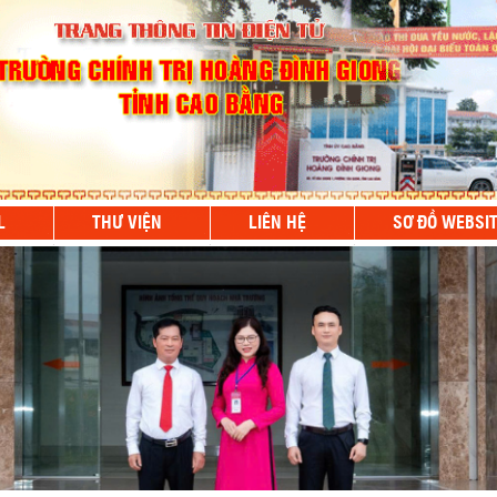
L
THƯ VIỆN
LIÊN HỆ
SƠ ĐỒ WEBSI