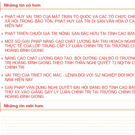
Những tin cũ hơn
PHÁT HUY VAI TRÒ CỦA MẶT TRẬN TỔ QUỐC VÀ CÁC TỔ CHỨC CHÍN
XÃ HỘI TRONG BẢO TỒN, PHÁT HUY GIÁ TRỊ DI SẢN VĂN HÓA Ở C
HIỆN NAY
PHÁT TRIỂN CHUỖI GIÁ TRỊ NÔNG SẢN ĐẶC HỮU TẠI TỈNH CAO BẰ
MỘT SỐ GIẢI PHÁP NÂNG CAO CHẤT LƯỢNG BÀI THU HOẠCH NGH
THỰC TẾ CỦA LỚP TRUNG CẤP LÝ LUẬN CHÍNH TRỊ TẠI TRƯỜNG CH
HOÀNG ĐÌNH GIONG
NÂNG CAO CHẤT LƯỢNG ĐÀO TẠO, BỒI DƯỠNG CÁN BỘ Ở TRƯỜN
TRỊ HOÀNG ĐÌNH GIONG THEO TINH THẦN NGHỊ QUYẾT 71-NQ/TW 
CHÍNH TRỊ
VAI TRÒ CỦA TRIẾT HỌC MÁC - LÊNIN ĐỐI VỚI SỰ NGHIỆP ĐỔI MỚI
NAM HIỆN NAY
GIẢI PHÁP VẬN DỤNG NGHỊ QUYẾT ĐẠI HỘI ĐẢNG BỘ TỈNH CAO BẰ
THỨ XX VÀO GIẢNG DẠY LÝ LUẬN CHÍNH TRỊ TẠI TRƯỜNG CHÍNH T
HOÀNG ĐÌNH GIONG
Những tin mới hơn