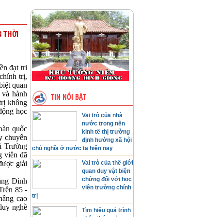
G THỜI
 đạt tri
hính trị,
biệt quan
y và hành
TIN NỔI BẬT
trị không
 động học
Vai trò của nhà
nước trong nền
oàn quốc
kinh tế thị trường
ẩy chuyển
định hướng xã hội
ại Trường
chủ nghĩa ở nước ta hiện nay
g viên đã
được giải
Vai trò của thế giới
quan duy vật biện
chứng đối với học
àng Đình
viên trường chính
Trên 85 -
trị
nâng cao
 duy nghề
Tìm hiểu quá trình