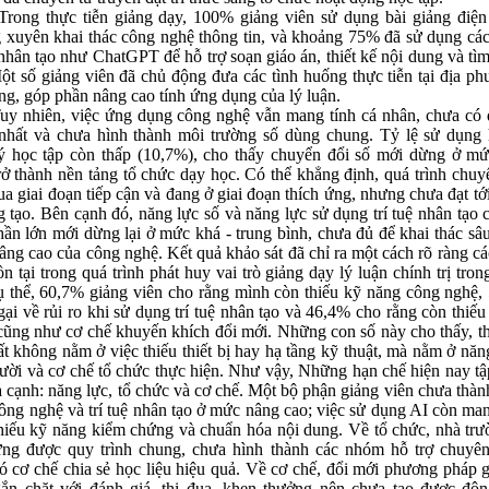
 thực tiễn giảng dạy, 100% giảng viên sử dụng bài giảng điện
 xuyên khai thác công nghệ thông tin, và khoảng 75% đã sử dụng cá
ệ nhân tạo như ChatGPT để hỗ trợ soạn giáo án, thiết kế nội dung và tìm
Một số giảng viên đã chủ động đưa các tình huống thực tiễn tại địa p
ảng, góp phần nâng cao tính ứng dụng của lý luận.
iên, việc ứng dụng công nghệ vẫn mang tính cá nhân, chưa có q
nhất và chưa hình thành môi trường số dùng chung. Tỷ lệ sử dụng 
ý học tập còn thấp (10,7%), cho thấy chuyển đổi số mới dừng ở mứ
rở thành nền tảng tổ chức dạy học. Có thể khẳng định, quá trình chuy
ua giai đoạn tiếp cận và đang ở giai đoạn thích ứng, nhưng chưa đạt tớ
g tạo. Bên cạnh đó, năng lực số và năng lực sử dụng trí tuệ nhân tạo 
hần lớn mới dừng lại ở mức khá - trung bình, chưa đủ để khai thác sâu
âng cao của công nghệ. Kết quả khảo sát đã chỉ ra một cách rõ ràng cá
n tại trong quá trình phát huy vai trò giảng dạy lý luận chính trị trong
ụ thể, 60,7% giảng viên cho rằng mình còn thiếu kỹ năng công nghệ
ngại về rủi ro khi sử dụng trí tuệ nhân tạo và 46,4% cho rằng còn thiếu 
cũng như cơ chế khuyến khích đổi mới. Những con số này cho thấy, t
ất không nằm ở việc thiếu thiết bị hay hạ tầng kỹ thuật, mà nằm ở năn
ười và cơ chế tổ chức thực hiện. Như vậy, Những hạn chế hiện nay tậ
a cạnh: năng lực, tổ chức và cơ chế. Một bộ phận giảng viên chưa thàn
ông nghệ và trí tuệ nhân tạo ở mức nâng cao; việc sử dụng AI còn man
thiếu kỹ năng kiểm chứng và chuẩn hóa nội dung. Về tổ chức, nhà tr
ng được quy trình chung, chưa hình thành các nhóm hỗ trợ chuyê
ó cơ chế chia sẻ học liệu hiệu quả. Về cơ chế, đổi mới phương pháp 
ắn chặt với đánh giá, thi đua, khen thưởng nên chưa tạo được độn