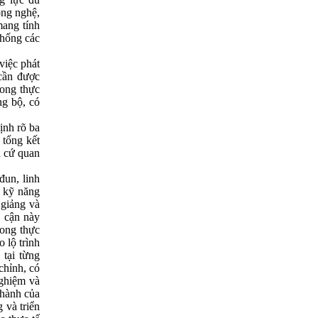
ông nghệ,
mang tính
thống các
việc phát
 cần được
rong thực
ng bộ, có
ịnh rõ ba
 tổng kết
n cứ quan
đun, linh
c kỹ năng
 giảng và
p cận này
rong thực
 lộ trình
 tại từng
chỉnh, có
nghiệm và
 hành của
 và triển