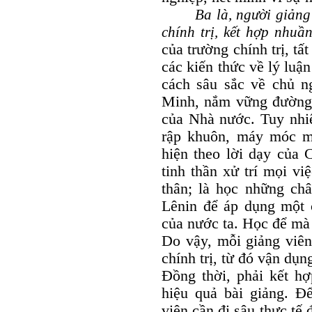
Ba là, người giảng vi
chính trị, kết hợp nhuầ
của trường chính trị, t
các kiến thức về lý luận
cách sâu sắc về chủ n
Minh, nắm vững đường l
của Nhà nước. Tuy nhiê
rập khuôn, máy móc mà
hiện theo lời dạy của 
tinh thần xử trí mọi vi
thân; là học những ch
Lênin để áp dụng một 
của nước ta. Học để mà 
Do vậy, mỗi giảng viên
chính trị, từ đó vận dụ
Đồng thời, phải kết hợ
hiệu quả bài giảng. Đ
viên cần đi sâu thực tế