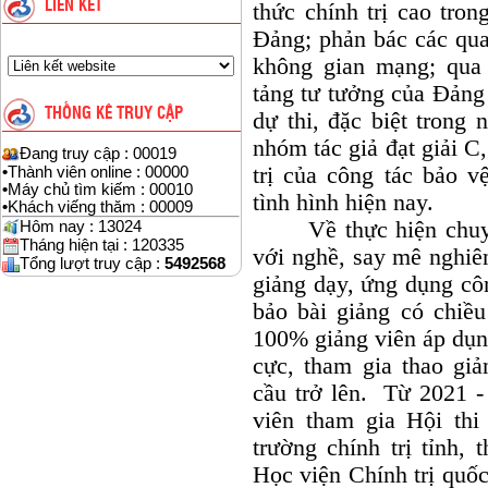
LIÊN KẾT
thức chính trị cao tro
Đảng; phản bác các quan 
không gian mạng; qua 
tảng tư tưởng của Đảng
THỐNG KÊ TRUY CẬP
dự thi, đặc biệt trong
nhóm tác giả đạt giải C,
Đang truy cập : 00019
trị của công tác bảo v
•
Thành viên online : 00000
•
Máy chủ tìm kiếm : 00010
tình hình hiện nay.
•
Khách viếng thăm : 00009
Về thực hiện chuyên 
Hôm nay : 13024
Tháng hiện tại : 120335
với nghề, say mê nghiê
Tổng lượt truy cập :
5492568
giảng dạy, ứng dụng cô
bảo bài giảng có chiều
100% giảng viên áp dụn
cực, tham gia thao giả
cầu trở lên. Từ 2021 -
viên tham gia Hội thi
trường chính trị tỉnh,
Học viện Chính trị quố