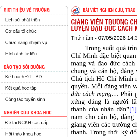
GIỚI THIỆU VỀ TRƯỜNG
BÀI VIẾT NGHIÊN CỨU, TRAO 
Lịch sử phát triển
GIẢNG VIÊN TRƯỜNG CH
LUYỆN ĐẠO ĐỨC CÁCH 
Cơ cấu tổ chức
Thứ năm - 07/05/2026 14:
Chức năng nhiệm vụ
Trong suốt quá trình
Hình ảnh tư liệu
Chí Minh đặc biệt quan
mạng và đạo đức cách
ĐÀO TẠO BỒI DƯỠNG
chung và cán bộ, đảng 
Kế hoạch ĐT - BD
Chủ tịch Hồ Chí Minh 
quyền. Mỗi đảng viên v
Kết quả học tập
đức cách mạng
… Phải g
Công tác tuyển sinh
xứng đáng là người lã
thành của nhân dân”
[1]
NGHIÊN CỨU KHOA HỌC
nam cho cán bộ, đảng 
Đề tài NCKH các cấp
giảng viên các trường ch
thành. Trong thời kỳ đ
Hội thảo khoa học