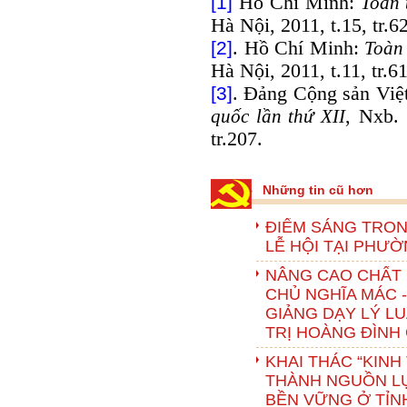
[1]
Hồ Chí Minh:
Toàn 
Hà Nội, 2011, t.15, tr.6
[2]
. Hồ Chí Minh:
Toàn
Hà Nội, 2011, t.11, tr.61
[3]
. Đảng Cộng sản Vi
quốc lần thứ XII
, Nxb. 
tr.207.
Những tin cũ hơn
ĐIỂM SÁNG TRON
LỄ HỘI TẠI PHƯỜ
NÂNG CAO CHẤT
CHỦ NGHĨA MÁC -
GIẢNG DẠY LÝ LU
TRỊ HOÀNG ĐÌNH
KHAI THÁC “KINH
THÀNH NGUỒN LỰ
BỀN VỮNG Ở TỈN