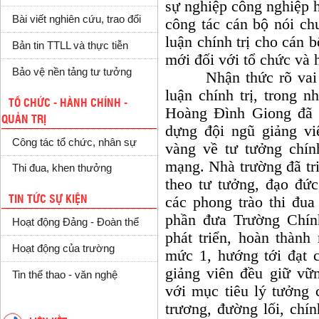
sự nghiệp công nghiệp h
Bài viết nghiên cứu, trao đổi
công tác cán bộ nói ch
luận chính trị cho cán b
Bản tin TTLL và thực tiễn
mới đối với tổ chức và h
Bảo vệ nền tảng tư tưởng
Nhận thức rõ vai trò
luận chính trị, trong 
TỔ CHỨC - HÀNH CHÍNH -
Hoàng Đình Giong đã c
QUẢN TRỊ
dựng đội ngũ giảng v
Công tác tổ chức, nhân sự
vàng về tư tưởng chí
mạng. Nhà trường đã tri
Thi đua, khen thưởng
theo tư tưởng, đạo đứ
các phong trào thi đu
TIN TỨC SỰ KIỆN
phần đưa Trường Chín
Hoạt động Đảng - Đoàn thể
phát triển, hoàn thành
Hoạt động của trường
mức 1, hướng tới đạt 
giảng viên đều giữ vữn
Tin thể thao - văn nghệ
với mục tiêu lý tưởng 
trương, đường lối, chí