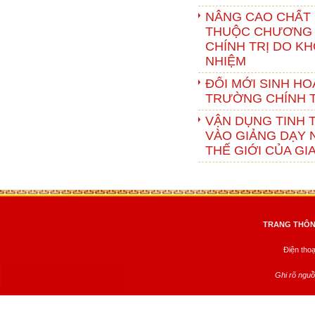
NÂNG CAO CHẤT
THUỘC CHƯƠNG T
CHÍNH TRỊ DO K
NHIỆM
ĐỔI MỚI SINH H
TRƯỜNG CHÍNH T
VẬN DỤNG TINH 
VÀO GIẢNG DẠY 
THẾ GIỚI CỦA GI
TRANG THÔNG
Điện tho
Ghi rõ nguồ