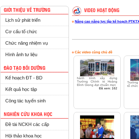
GIỚI THIỆU VỀ TRƯỜNG
VIDEO HOẠT ĐỘNG
Lịch sử phát triển
Nâng cao năng lực lập kế hoạch PTKT
Cơ cấu tổ chức
Chức năng nhiệm vụ
Các video cùng chủ đề
Hình ảnh tư liệu
ĐÀO TẠO BỒI DƯỠNG
Kế hoạch ĐT - BD
hành trình xây dựng
Trường Chính trị Hoàng
Trường 
Đình Giong đạt chuẩn mực
tổ chức
Đã xem: 162
Kết quả học tập
Công tác tuyển sinh
NGHIÊN CỨU KHOA HỌC
Đề tài NCKH các cấp
Hội thảo khoa học