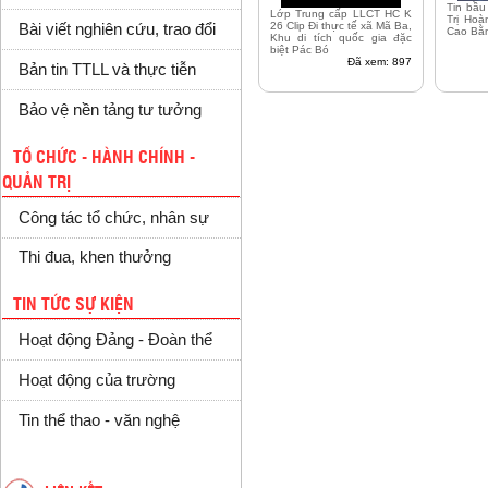
Tin bầu
Lớp Trung cấp LLCT HC K
Trị Hoà
26 Clip Đi thực tế xã Mã Ba,
Bài viết nghiên cứu, trao đổi
Cao Bằ
Khu di tích quốc gia đặc
biệt Pác Bó
Đã xem: 897
Bản tin TTLL và thực tiễn
Bảo vệ nền tảng tư tưởng
TỔ CHỨC - HÀNH CHÍNH -
QUẢN TRỊ
Công tác tổ chức, nhân sự
Thi đua, khen thưởng
TIN TỨC SỰ KIỆN
Hoạt động Đảng - Đoàn thể
Hoạt động của trường
Tin thể thao - văn nghệ