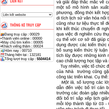
LIÊN KẾT
và giải đáp thắc mắc về 
một số mô hình sản xuất 
phương, đồng thời kết hợ
di tích lịch sử văn hóa nổ
cũng như tư liệu thực tế đ
THỐNG KÊ TRUY CẬP
khi kết thúc chuyến đi ngh
qua việc đi nghiên cứu thự
Đang truy cập : 00029
•
Thành viên online : 00000
cụ thể với cơ sở đã giúp 
•
Máy chủ tìm kiếm : 00005
dụng được các kiến thức đ
•
Khách viếng thăm : 00024
bổ sung kiến thức lý luận
Hôm nay : 00710
Tháng hiện tại : 132181
tích lũy được những kinh 
Tổng lượt truy cập :
5504414
cao chất lượng học tập và 
Tuy nhiên, việc tổ chức đi
của Nhà trường cũng gặp
công tác triển khai. Cụ thể:
Một là,
số lượng các lớp
dẫn đến việc bố trí cán 
trưởng các đoàn gặp nhiều
đối bố trí sắp xếp lịch gi
mỗi lớp thành lập từ 03 -