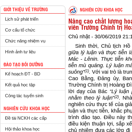
GIỚI THIỆU VỀ TRƯỜNG
NGHIÊN CỨU KHOA HỌC
Lịch sử phát triển
Nâng cao chất lượng hoạ
viên Trường Chính trị H
Cơ cấu tổ chức
Chủ nhật - 30/06/2019 21:
Chức năng nhiệm vụ
Sinh thời, Chủ tịch Hồ 
Hình ảnh tư liệu
giữa lý luận và thực tiễn
Mác - Lênin. Thực tiễn kh
ĐÀO TẠO BỒI DƯỠNG
tiễn mù quáng. Lý luận mà 
(1)
suông”
.
Với vai trò là tr
Kế hoạch ĐT - BD
Cao Bằng, Đảng ủy, Ban
Trường Chính trị Hoàng Đ
Kết quả học tập
lời dạy của Bác
“Lý luận
Công tác tuyển sinh
(2)
nhằm theo lý luận
”
. Nhà
nghiên cứu thực tế của giả
NGHIÊN CỨU KHOA HỌC
luận và thực tiễn, khắc ph
trình đào tạo. Điều này t
Đề tài NCKH các cấp
điều kiện thuận lợi, sắp xế
Hội thảo khoa học
chủ nhiệm đưa các lớp đi 