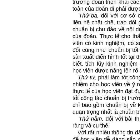
trưởng đoàn triển khai các
toàn của đoàn đi phải được 
Thứ ba,
đối với cơ sở đ
liên hệ chặt chẽ, trao đổ
chuẩn bị chu đáo về nội d
của đoàn. Thực tế cho th
viên có kinh nghiệm, có s
đổi cũng như chuẩn bị tố
sản xuất điển hình tốt tại
biết, tích lũy kinh nghiệ
học viên được nâng lên rõ 
Thứ tư,
phải làm tốt côn
nhiệm cho học viên về ý ng
thực tế của học viên đạt đư
tốt công tác chuẩn bị trướ
chỉ bao gồm chuẩn bị về 
quan trọng nhất là chuẩn b
Thứ năm,
đối với bài 
ràng và cụ thể.
Với rất nhiều thông tin đã
để học viên dễ dàng sắp 