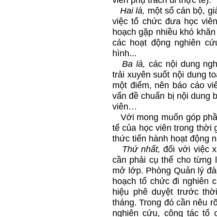
viên phụ trách đi thực tế).
Hai là,
một số cán bộ, gi
việc tổ chức đưa học viên 
hoạch gặp nhiều khó khăn t
các hoạt động nghiên cứu
hình...
Ba là,
các nội dung ngh
trải xuyên suốt nội dung t
một điểm, nên báo cáo viê
vấn đề chuẩn bị nội dung b
viên…
Với mong muốn góp phần 
tế của học viên trong thời 
thức tiến hành hoạt động n
Thứ nhất,
đối với việc 
cần phải cụ thể cho từng 
mở lớp. Phòng Quản lý đà
hoạch tổ chức đi nghiên c
hiệu phê duyệt trước thờ
tháng. Trong đó cần nêu rõ
nghiên cứu, công tác tổ 