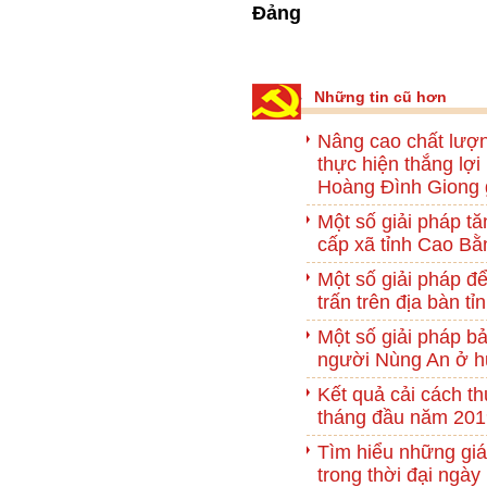
Đảng
Những tin cũ hơn
Nâng cao chất lượ
thực hiện thắng lợi
Hoàng Đình Giong g
Một số giải pháp tă
cấp xã tỉnh Cao B
Một số giải pháp đ
trấn trên địa bàn t
Một số giải pháp b
người Nùng An ở h
Kết quả cải cách th
tháng đầu năm 201
Tìm hiểu những giá
trong thời đại ngày