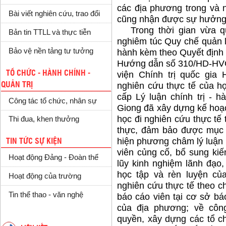
các địa phương trong và n
Bài viết nghiên cứu, trao đổi
cũng nhận được sự hưởng 
Trong thời gian vừa qua
Bản tin TTLL và thực tiễn
nghiêm túc Quy chế quản l
Bảo vệ nền tảng tư tưởng
hành kèm theo Quyết địn
Hướng dẫn số 310/HD-HV
TỔ CHỨC - HÀNH CHÍNH -
viện Chính trị quốc gi
QUẢN TRỊ
nghiên cứu thực tế của họ
cấp Lý luận chính trị - 
Công tác tổ chức, nhân sự
Giong đã xây dựng kế hoạch
học đi nghiên cứu thực tế t
Thi đua, khen thưởng
thực, đảm bảo được mục t
hiện phương châm lý luận g
TIN TỨC SỰ KIỆN
viên củng cố, bổ sung kiến
Hoạt động Đảng - Đoàn thể
lũy kinh nghiệm lãnh đạo
học tập và rèn luyện của
Hoạt động của trường
nghiên cứu thực tế theo c
Tin thể thao - văn nghệ
báo cáo viên tại cơ sở báo
của địa phương; về côn
quyền, xây dựng các tổ chứ