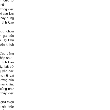
ch cực tư
 nữ.
rong việc
i bạo lực
 này cũng
ở tỉnh Cao
hực, chưa
m gia của
ở Hội Phụ
yến khích
 Cao Bằng
pháp sau:
 tỉnh Cao
ấy, bất cứ
 quyền các
ăng nữ đại
hướng của
 mọi khâu,
 cũng như
thấy việc
giới thiệu
nghị hiệp