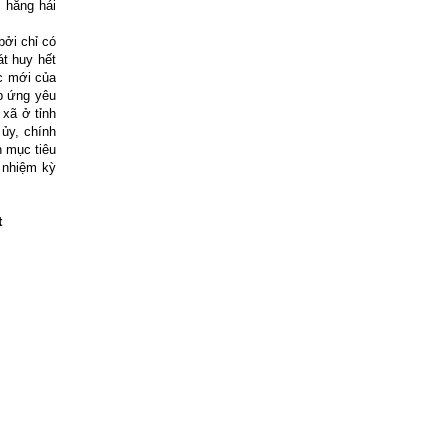
 hăng hái
bởi chỉ có
át huy hết
c mới của
p ứng yêu
 xã ở tỉnh
ủy, chính
h mục tiêu
 nhiệm kỳ
t