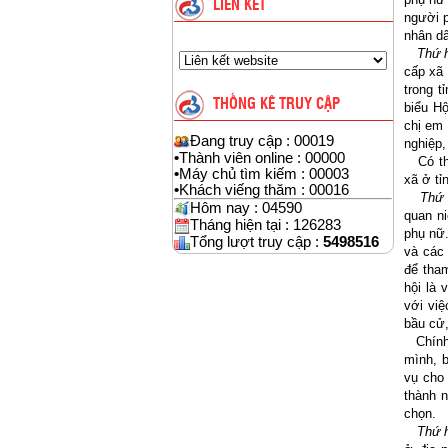
LIÊN KẾT
người p
nhân dâ
Thứ h
cấp xã 
trong 
THỐNG KÊ TRUY CẬP
biểu Hộ
chị em 
Đang truy cập : 00019
nghiệp,
•
Thành viên online : 00000
Có thể
•
Máy chủ tìm kiếm : 00003
xã ở tỉ
•
Khách viếng thăm : 00016
Thứ n
Hôm nay : 04590
quan ni
Tháng hiện tại : 126283
phụ nữ.
Tổng lượt truy cập :
5498516
và các 
để tham
hội là 
với việ
bầu cử,
Chính 
mình, b
vụ cho 
thành 
chọn.
Thứ h