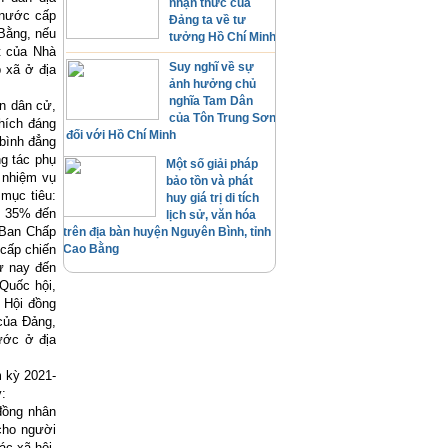
nhận thức của
 nước cấp
Đảng ta về tư
 Bằng, nếu
tưởng Hồ Chí Minh
t của Nhà
Suy nghĩ về sự
 xã ở địa
ảnh hưởng chủ
nghĩa Tam Dân
n dân cử,
của Tôn Trung Sơn
hích đáng
đối với Hồ Chí Minh
 bình đẳng
g tác phụ
Một số giải pháp
 nhiệm vụ
bảo tồn và phát
 mục tiêu:
huy giá trị di tích
ừ 35% đến
lịch sử, văn hóa
 Ban Chấp
trên địa bàn huyện Nguyên Bình, tỉnh
cấp chiến
Cao Bằng
ừ nay đến
 Quốc hội,
u Hội đồng
của Đảng,
ước ở địa
m kỳ 2021-
:
đồng nhân
 cho người
ác xã hội,