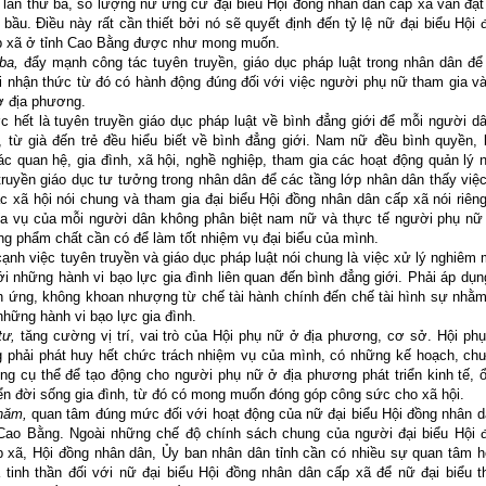
lần thứ ba, số lượng nữ ứng cử đại biểu Hội đồng nhân dân cấp xã vẫn đạt
u bầu. Điều này rất cần thiết bởi nó sẽ quyết định đến tỷ lệ nữ đại biểu Hội
p xã ở tỉnh Cao Bằng được như mong muốn.
a,
đẩy mạnh công tác tuyên truyền, giáo dục pháp luật trong nhân dân để
i nhận thức từ đó có hành động đúng đối với việc người phụ nữ tham gia v
ở địa phương.
hết là tuyên truyền giáo dục pháp luật về bình đẳng giới để mỗi người d
 từ già đến trẻ đều hiểu biết về bình đẳng giới. Nam nữ đều bình quyền, 
ác quan hệ, gia đình, xã hội, nghề nghiệp, tham gia các hoạt động quản lý
ruyền giáo dục tư tưởng trong nhân dân để các tầng lớp nhân dân thấy việ
c xã hội nói chung và tham gia đại biểu Hội đồng nhân dân cấp xã nói riên
ĩa vụ của mỗi người dân không phân biệt nam nữ và thực tế người phụ nữ
g phẩm chất cần có để làm tốt nhiệm vụ đại biểu của mình.
h việc tuyên truyền và giáo dục pháp luật nói chung là việc xử lý nghiêm 
i những hành vi bạo lực gia đình liên quan đến bình đẳng giới. Phải áp dụ
ch ứng, không khoan nhượng từ chế tài hành chính đến chế tài hình sự nhằm 
những hành vi bạo lực gia đình.
ư,
tăng cường vị trí, vai trò của Hội phụ nữ ở địa phương, cơ sở. Hội ph
 phải phát huy hết chức trách nhiệm vụ của mình, có những kế hoạch, chư
ng cụ thể để tạo động cho người phụ nữ ở địa phương phát triển kinh tế, 
iển đời sống gia đình, từ đó có mong muốn đóng góp công sức cho xã hội.
ăm,
quan tâm đúng mức đối với hoạt động của nữ đại biểu Hội đồng nhân d
 Cao Bằng. Ngoài những chế độ chính sách chung của người đại biểu Hội 
p xã, Hội đồng nhân dân, Ủy ban nhân dân tỉnh cần có nhiều sự quan tâm h
 tinh thần đối với nữ đại biểu Hội đồng nhân dân cấp xã để nữ đại biểu t