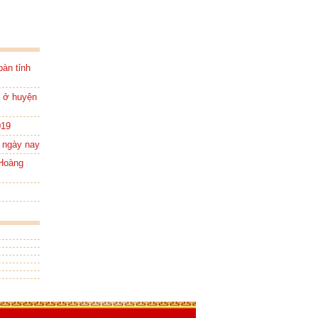
bàn tỉnh
n ở huyện
019
i ngày nay
 Hoàng