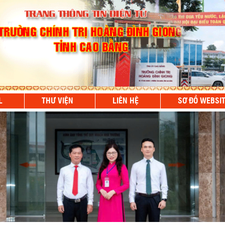
L
THƯ VIỆN
LIÊN HỆ
SƠ ĐỒ WEBSI