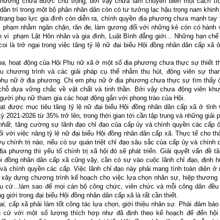
phương chưa được chú trọng, bởi vậy chưa làm chuyển biến một cách tí
dân trí trong một bộ phận nhân dân còn có tư tưởng lạc hậu trọng nam khinh
ạng bạo lực gia đình còn diễn ra, chính quyền địa phương chưa mạnh tay t
vi phạm nhằm ngăn chặn, răn đe, làm gương đối với những kẻ còn có hành v
h vi phạm Lật Hôn nhân và gia đình, Luật Bình đẳng giới... Những hạn chế
coi là trở ngại trong việc tăng tỷ lệ nữ đại biểu Hội đồng nhân dân cấp xã 
a,
hoạt động của Hội Phụ nữ xã ở một số địa phương chưa thực sự thiết t
ều chương trình và các giải pháp cụ thể nhằm thu hút, động viên sự tha
phụ nữ ở địa phương. Chị em phụ nữ ở địa phương chưa thực sự tìm thấy 
chỗ dựa vững chắc về vật chất và tinh thần. Bởi vậy chưa động viên khu
ười phụ nữ tham gia các hoạt động gắn với phong trào của Hội.
 được mục tiêu tăng tỷ lệ nữ đại biểu Hội đồng nhân dân cấp xã ở tỉnh
ỳ 2021-2026 từ 35% trở lên, trong thời gian tới cần tập trung và những giải 
hất,
tăng cường sự lãnh đạo chỉ đạo của cấp ủy và chính quyền các cấp ở
i với việc nâng tỷ lệ nữ đại biểu Hội đồng nhân dân cấp xã. Thực tế cho th
ụ chính trị nào, nếu có sự quán triệt chỉ đạo sâu sắc của cấp ủy và chính
ịa phương thì yếu tố chính trị xã hội đó sẽ phát triển. Giải quyết vấn đề t
ội đồng nhân dân cấp xã cũng vậy, cần có sự vào cuộc lãnh chỉ đạo, định 
và chính quyền các cấp. Việc lãnh chỉ đạo này phải mang tình toàn diện ở
c xây dựng chương trình kế hoạch cho việc lựa chọn nhân sự, hiệp thương
ầu cử...làm sao để mọi cán bộ công chức, viên chức và mỗi công dân đều 
g giới trong đại biểu Hội đồng nhân dân cấp xã là rất cần thiết.
i,
cấp xã phải làm tốt công tác lựa chọn, giới thiệu nhân sự. Phải đảm bảo 
 cử với một số lượng thích hợp như đã định theo kế hoạch để đến hội 