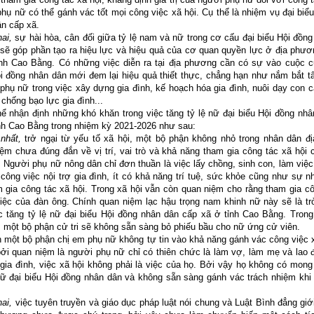
hụ nữ có thể gánh vác tốt mọi công việc xã hội. Cụ thể là nhiệm vụ đại biể
n cấp xã.
ai,
sự hài hòa, cân đối giữa tỷ lệ nam và nữ trong cơ cấu đại biểu Hội đồn
sẽ góp phần tạo ra hiệu lực và hiệu quả của cơ quan quyền lực ở địa phươ
tỉnh Cao Bằng. Có những việc diễn ra tại địa phương cần có sự vào cuộc c
i đồng nhân dân mới đem lại hiệu quả thiết thực, chẳng hạn như nắm bắt t
phụ nữ trong việc xây dựng gia đình, kế hoạch hóa gia đình, nuôi dạy con 
 chống bạo lực gia đình...
 nhận định những khó khăn trong việc tăng tỷ lệ nữ đại biểu Hội đồng nhâ
nh Cao Bằng trong nhiệm kỳ 2021-2026 như sau:
hất,
trở ngại từ yếu tố xã hội, một bộ phận không nhỏ trong nhân dân đ
ệm chưa đúng đắn về vị trí, vai trò và khả năng tham gia công tác xã hội
 Người phụ nữ nông dân chỉ đơn thuần là việc lấy chồng, sinh con, làm việ
công việc nội trợ gia đình, ít có khả năng trí tuệ, sức khỏe cũng như sự 
 gia công tác xã hội. Trong xã hội vẫn còn quan niệm cho rằng tham gia c
việc của đàn ông. Chính quan niệm lạc hậu trọng nam khinh nữ này sẽ là tr
c tăng tỷ lệ nữ đại biểu Hội đồng nhân dân cấp xã ở tỉnh Cao Bằng. Trong
 một bộ phận cử tri sẽ không sẵn sàng bỏ phiếu bầu cho nữ ứng cử viên.
một bộ phận chị em phụ nữ không tự tin vào khả năng gánh vác công việc x
ởi quan niệm là người phụ nữ chỉ có thiên chức là làm vợ, làm mẹ và lao 
gia đình, việc xã hội không phải là việc của họ. Bởi vậy họ không có mon
nữ đại biểu Hội đồng nhân dân và không sẵn sàng gánh vác trách nhiệm khi
ai,
việc tuyên truyền và giáo dục pháp luật nói chung và Luật Bình đẳng giới