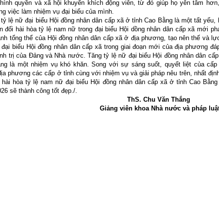
hính quyền và xã hội khuyến khích động viên, từ đó giúp họ yên tâm hơn,
ng việc làm nhiệm vụ đại biểu của mình.
 lệ nữ đại biểu Hội đồng nhân dân cấp xã ở tỉnh Cao Bằng là một tất yếu, 
n đối hài hòa tỷ lệ nam nữ trong đại biểu Hội dồng nhân dân cấp xã mới ph
nh tổng thể của Hội đồng nhân dân cấp xã ở địa phương, tạo nên thế và lự
 đại biểu Hội đồng nhân dân cấp xã trong giai đoạn mới của địa phương đá
nh trị của Đảng và Nhà nước. Tăng tỷ lệ nữ đại biểu Hội đồng nhân dân cấp
ng là một nhiệm vụ khó khăn. Song với sự sáng suốt, quyết liệt của cấp 
ịa phương các cấp ở tỉnh cùng với nhiệm vụ và giải pháp nêu trên, nhất địn
i hài hòa tỷ lệ nam nữ đại biểu Hội đồng nhân dân cấp xã ở tỉnh Cao Bằng
26 sẽ thành công tốt đẹp./.
ThS. Chu Văn Thắng
ng viên khoa Nhà nước và pháp luậ