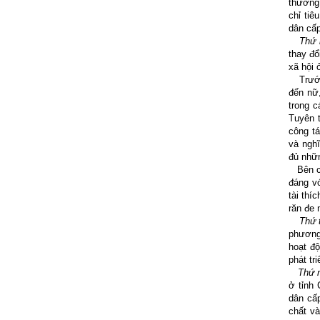
thương 
chỉ tiê
dân cấ
Thứ b
thay đổ
xã hội 
Trước 
đến nữ,
trong c
Tuyên t
công tá
và ngh
đủ nhữn
Bên cạn
đáng vớ
tài thí
răn đe 
Thứ t
phương
hoạt độ
phát tr
Thứ n
ở tỉnh
dân cấ
chất và