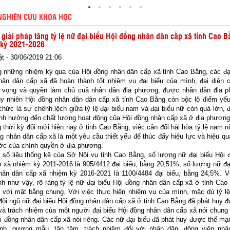
NGHIÊN CỨU KHOA HỌC
 giải pháp tăng tỷ lệ nữ đại biểu Hội đồng nhân dân cấp xã tỉnh Cao 
kỳ 2021-2026
t - 30/06/2019 21:06
những nhiệm kỳ qua của Hội đồng nhân dân cấp xã tỉnh Cao Bằng, các đại
hân dân cấp xã đã hoàn thành tốt nhiệm vụ đại biểu của mình, đại diện c
 vọng và quyền làm chủ cuả nhân dân địa phương, được nhân dân địa p
uy nhiên Hội đồng nhân dân dân cấp xã tỉnh Cao Bằng còn bộc lộ điểm yếu
chức là sự chênh lệch giữa tỷ lệ đại biểu nam và đại biểu nữ còn quá lớn, đ
nh hưởng đến chất lượng hoạt động của Hội đồng nhân cấp xã ở địa phương
hời kỳ đổi mới hiện nay ở tỉnh Cao Bằng, việc cân đối hài hòa tỷ lệ nam n
g nhân dân cấp xã là một yêu cầu thiết yếu để thúc đẩy hiệu lực và hiệu q
ớc của chính quyền ở địa phương.
ố liệu thống kê của Sở Nội vụ tỉnh Cao Bằng, số lượng nữ đại biểu Hội 
 xã nhiệm kỳ 2011-2016 là 905/4412 đại biểu, bằng 20,51%, số lượng nữ đạ
hân dân cấp xã nhiệm kỳ 2016-2021 là 1100/4484 đại biểu, bằng 24,5%. Vớ
h như vậy, rõ ràng tỷ lệ nữ đại biểu Hội đồng nhân dân cấp xã ở tỉnh Cao
o với mặt bằng chung. Với việc thực hiện nhiệm vụ của mình, mặc dù tỷ lệ
ội ngũ nữ đại biểu Hội đồng nhân dân cấp xã ở tỉnh Cao Bằng đã phát huy đư
 và trách nhiệm của một người đại biểu Hội đồng nhân dân cấp xã nói chung
i đồng nhân dân cấp xã nói riêng. Các nữ đại biểu đã phát huy được thế mạ
nh, gương mẫu, tận tâm, trách nhiệm đối với nhân dân, động viên nhâ