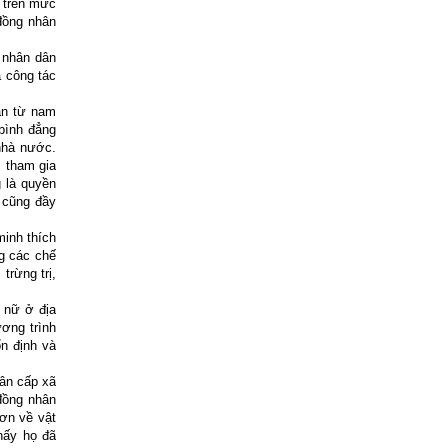
 trên mức
 đồng nhân
 nhân dân
à công tác
ân từ nam
bình đẳng
 nhà nước.
c tham gia
g là quyền
 cũng đầy
minh thích
ng các chế
trừng trị,
ụ nữ ở địa
ơng trình
ổn định và
ân cấp xã
đồng nhân
ơn về vật
hấy họ đã