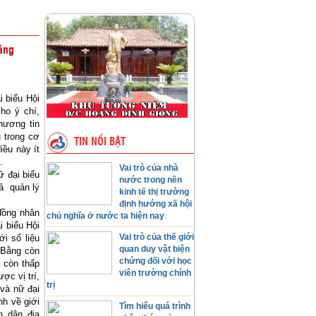
Bằng
 biểu Hội
ho ý chí,
hương tin
 trong cơ
TIN NỔI BẬT
iều này ít
.
Vai trò của nhà
ữ đại biểu
nước trong nền
uả quản lý
kinh tế thị trường
định hướng xã hội
đồng nhân
chủ nghĩa ở nước ta hiện nay
i biểu Hội
Vai trò của thế giới
i số liệu
quan duy vật biện
 Bằng còn
chứng đối với học
 còn thấp
viên trường chính
ợc vị trí,
trị
 và nữ đại
nh về giới
Tìm hiểu quá trình
n dân địa