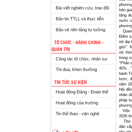
phương
Bài viết nghiên cứu, trao đổi
trên gi
tăng đ
Bản tin TTLL và thực tiễn
nước s
phương
Bảo vệ nền tảng tư tưởng
Quan đ
Điểm a
nữ đại 
TỔ CHỨC - HÀNH CHÍNH -
giới". 
QUẢN TRỊ
nữ thờ
trong v
Công tác tổ chức, nhân sự
"Phấn 
40%...
Thi đua, khen thưởng
hành Tr
lược, 
TIN TỨC SỰ KIỆN
năm 203
Hội đồn
Hoạt động Đảng - Đoàn thể
nhân dâ
pháp l
Hoạt động của trường
phương
Việc tă
Tin thể thao - văn nghệ
2026 th
Thứ n
dân cấp
phụ nữ 