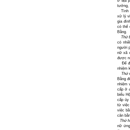
ở địa 
tưởng, 
Tình tr
xử lý 
gia đìn
có thể 
Bằng.
Thứ b
có nhi
người 
nữ xã 
được ng
Để đạt
nhiệm k
Thứ n
Bằng đố
nhiệm v
cấp ở đ
biểu H
cấp ủy 
từ việ
việc b
cân bằn
Thứ ha
nữ ứng