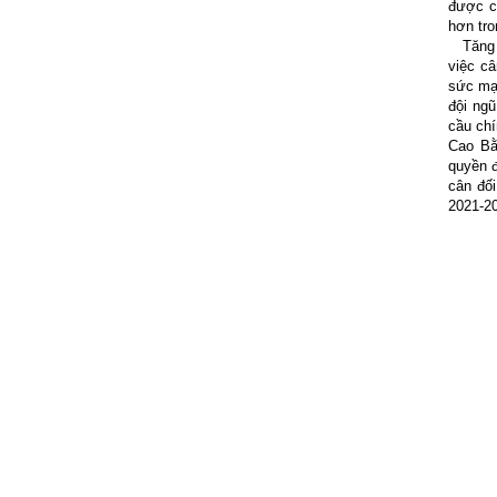
được c
hơn tro
Tăng tỷ
việc câ
sức mạ
đội ngũ
cầu chí
Cao Bằ
quyền đ
cân đố
2021-20
Giả