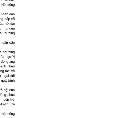
u Hội đồng
g nhân dân
ng cấp xã
ủa nữ đại
âm tư của
cái, hướng
n dân cấp
ịa phương
 của người
c đồng áng
nhanh nhẹn
ông tác xã
ở ngại đối
 quá trình
ã hội của
động phục
g muốn trở
 được lựa
 nói riêng