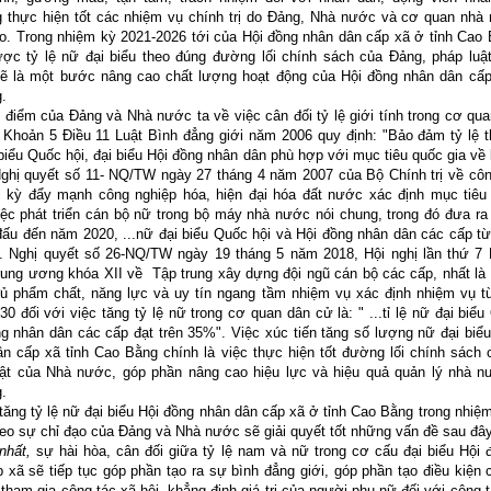
 thực hiện tốt các nhiệm vụ chính trị do Đảng, Nhà nước và cơ quan nhà
ao. Trong nhiệm kỳ 2021-2026 tới của Hội đồng nhân dân cấp xã ở tỉnh Cao
ược tỷ lệ nữ đại biểu theo đúng đường lối chính sách của Đảng, pháp luậ
ẽ là một bước nâng cao chất lượng hoạt động của Hội đồng nhân dân cấp
.
iểm của Đảng và Nhà nước ta về việc cân đối tỷ lệ giới tính trong cơ qua
 Khoản 5 Điều 11 Luật Bình đẳng giới năm 2006 quy định: "Bảo đảm tỷ lệ t
biểu Quốc hội, đại biểu Hội đồng nhân dân phù hợp với mục tiêu quốc gia về
Nghị quyết số 11- NQ/TW ngày 27 tháng 4 năm 2007 của Bộ Chính trị về côn
i kỳ đẩy mạnh công nghiệp hóa, hiện đại hóa đất nước xác định mục tiêu
iệc phát triển cán bộ nữ trong bộ máy nhà nước nói chung, trong đó đưa ra
đấu đến năm 2020, ...nữ đại biểu Quốc hội và Hội đồng nhân dân các cấp t
". Nghị quyết số 26-NQ/TW ngày 19 tháng 5 năm 2018, Hội nghị lần thứ 7
ung ương khóa XII về Tập trung xây dựng đội ngũ cán bộ các cấp, nhất là 
đủ phẩm chất, năng lực và uy tín ngang tầm nhiệm vụ xác định nhiệm vụ t
0 đối với việc tăng tỷ lệ nữ trong cơ quan dân cử là: " ...tỉ lệ nữ đại biểu
g nhân dân các cấp đạt trên 35%". Việc xúc tiến tăng số lượng nữ đại biể
n cấp xã tỉnh Cao Bằng chính là việc thực hiện tốt đường lối chính sách 
uật của Nhà nước, góp phần nâng cao hiệu lực và hiệu quả quản lý nhà n
.
ng tỷ lệ nữ đại biểu Hội đồng nhân dân cấp xã ở tỉnh Cao Bằng trong nhiệ
eo sự chỉ đạo của Đảng và Nhà nước sẽ giải quyết tốt những vấn đề sau đây
hất,
sự hài hòa, cân đối giữa tỷ lệ nam và nữ trong cơ cấu đại biểu Hội 
 xã sẽ tiếp tục góp phần tạo ra sự bình đẳng giới, góp phần tạo điều kiện
tham gia công tác xã hội, khẳng định giá trị của người phụ nữ đối với công t