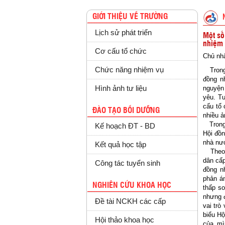
GIỚI THIỆU VỀ TRƯỜNG
Lịch sử phát triển
Một số
nhiệm 
Cơ cấu tổ chức
Chủ nhậ
Chức năng nhiệm vụ
Trong 
đồng n
Hình ảnh tư liệu
nguyện
yêu. T
cấu tổ 
ĐÀO TẠO BỒI DƯỠNG
nhiều ả
Trong t
Kế hoạch ĐT - BD
Hội đồn
nhà nư
Kết quả học tập
Theo s
dân cấp
Công tác tuyển sinh
đồng n
phản án
NGHIÊN CỨU KHOA HỌC
thấp s
nhưng đ
Đề tài NCKH các cấp
vai trò
biểu Hộ
Hội thảo khoa học
của mì