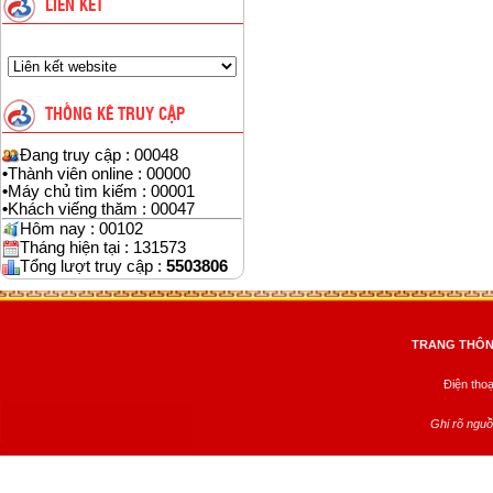
LIÊN KẾT
THỐNG KÊ TRUY CẬP
Đang truy cập : 00048
•
Thành viên online : 00000
•
Máy chủ tìm kiếm : 00001
•
Khách viếng thăm : 00047
Hôm nay : 00102
Tháng hiện tại : 131573
Tổng lượt truy cập :
5503806
TRANG THÔNG
Điện tho
Ghi rõ nguồ