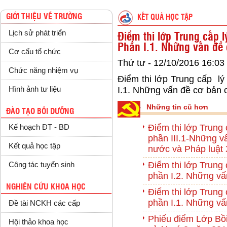
GIỚI THIỆU VỀ TRƯỜNG
KẾT QUẢ HỌC TẬP
Lịch sử phát triển
Điểm thi lớp Trung cấp l
Phần I.1. Những vấn đề
Cơ cấu tổ chức
Thứ tư - 12/10/2016 16:03
Chức năng nhiệm vụ
Điểm thi lớp Trung cấp lý 
Hình ảnh tư liệu
I.1. Những vấn đề cơ bản 
Những tin cũ hơn
ĐÀO TẠO BỒI DƯỠNG
Điểm thi lớp Trung 
Kế hoạch ĐT - BD
phần III.1-Những v
Kết quả học tập
nước và Pháp luậ
Điểm thi lớp Trung 
Công tác tuyển sinh
phần I.2. Những vấ
NGHIÊN CỨU KHOA HỌC
Điểm thi lớp Trung 
phần I.1. Những vấ
Đề tài NCKH các cấp
Phiếu điểm Lớp Bồ
Hội thảo khoa học