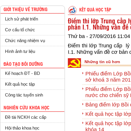
GIỚI THIỆU VỀ TRƯỜNG
KẾT QUẢ HỌC TẬP
Lịch sử phát triển
Điểm thi lớp Trung cấp l
phần I.1. Những vấn đề
Cơ cấu tổ chức
Thứ ba - 27/09/2016 11:04
Chức năng nhiệm vụ
Điểm thi lớp Trung cấp lý 
Hình ảnh tư liệu
I.1. Những vấn đề cơ bản 
Những tin cũ hơn
ĐÀO TẠO BỒI DƯỠNG
Phiếu điểm Lớp Bồ
Kế hoạch ĐT - BD
sở khoá 3 năm 201
Kết quả học tập
Phiếu điểm Lớp Bồi 
nước cho chiến sỹ
Công tác tuyển sinh
Bảng điểm lớp Bồi
NGHIÊN CỨU KHOA HỌC
Kết quả học tập lớ
Đề tài NCKH các cấp
Kết quả học tập lớp
Hội thảo khoa học
khóa 14