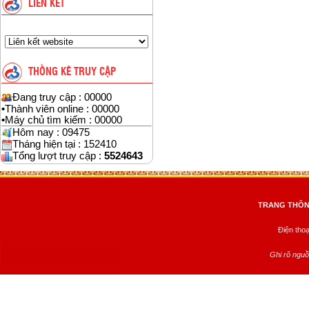
LIÊN KẾT
THỐNG KÊ TRUY CẬP
Đang truy cập : 00000
•
Thành viên online : 00000
•
Máy chủ tìm kiếm : 00000
Hôm nay : 09475
Tháng hiện tại : 152410
Tổng lượt truy cập :
5524643
TRANG THÔNG
Điện tho
Ghi rõ nguồ