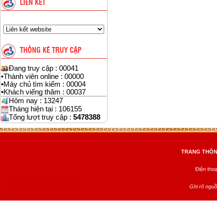
LIÊN KẾT
THỐNG KÊ TRUY CẬP
Đang truy cập : 00041
•
Thành viên online : 00000
•
Máy chủ tìm kiếm : 00004
•
Khách viếng thăm : 00037
Hôm nay : 13247
Tháng hiện tại : 106155
Tổng lượt truy cập :
5478388
TRANG THÔNG
Điện tho
Ghi rõ nguồ