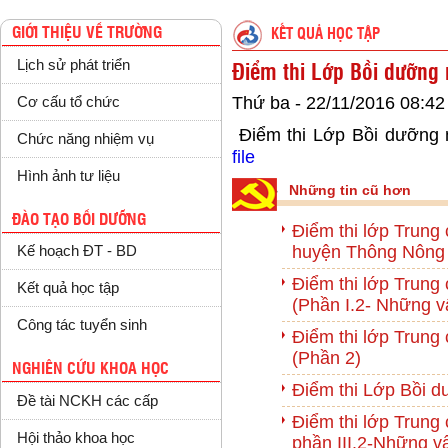
GIỚI THIỆU VỀ TRƯỜNG
KẾT QUẢ HỌC TẬP
Lịch sử phát triển
Điểm thi Lớp Bồi dưỡng 
Thứ ba - 22/11/2016 08:42
Cơ cấu tổ chức
Điểm thi Lớp Bồi dưỡng n
Chức năng nhiệm vụ
file
Hình ảnh tư liệu
Những tin cũ hơn
ĐÀO TẠO BỒI DƯỠNG
Điểm thi lớp Trung 
huyện Thông Nông 
Kế hoạch ĐT - BD
Điểm thi lớp Trung 
Kết quả học tập
(Phần I.2- Những v
Công tác tuyển sinh
Điểm thi lớp Trung 
(Phần 2)
NGHIÊN CỨU KHOA HỌC
Điểm thi Lớp Bồi d
Đề tài NCKH các cấp
Điểm thi lớp Trung 
Hội thảo khoa học
phần III.2-Những v