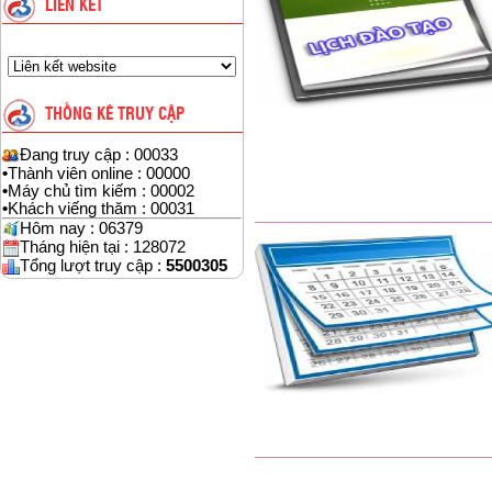
LIÊN KẾT
THỐNG KÊ TRUY CẬP
Đang truy cập : 00033
•
Thành viên online : 00000
•
Máy chủ tìm kiếm : 00002
•
Khách viếng thăm : 00031
Hôm nay : 06379
Tháng hiện tại : 128072
Tổng lượt truy cập :
5500305