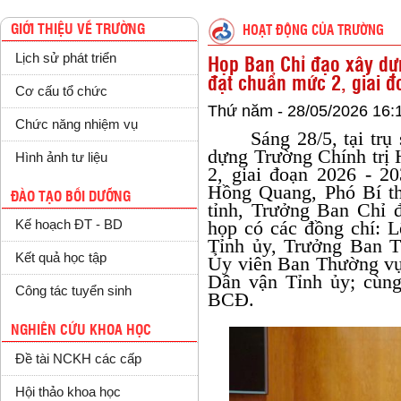
GIỚI THIỆU VỀ TRƯỜNG
HOẠT ĐỘNG CỦA TRƯỜNG
Lịch sử phát triển
Họp Ban Chỉ đạo xây dự
đạt chuẩn mức 2, giai đ
Cơ cấu tổ chức
Thứ năm - 28/05/2026 16:
Chức năng nhiệm vụ
Sáng 28/5, tại tr
dựng Trường Chính trị
Hình ảnh tư liệu
2, giai đoạn 2026 - 2
Hồng Quang, Phó Bí t
ĐÀO TẠO BỒI DƯỠNG
tỉnh, Trưởng Ban Chỉ 
họp có các đồng chí: 
Kế hoạch ĐT - BD
Tỉnh ủy, Trưởng Ban 
Kết quả học tập
Ủy viên Ban Thường vụ
Dân vận Tỉnh ủy; cùng
Công tác tuyển sinh
BCĐ.
NGHIÊN CỨU KHOA HỌC
Đề tài NCKH các cấp
Hội thảo khoa học