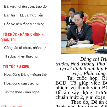
Bài viết nghiên cứu, trao đổi
Bản tin TTLL và thực tiễn
Bảo vệ nền tảng tư tưởng
TỔ CHỨC - HÀNH CHÍNH -
QUẢN TRỊ
Công tác tổ chức, nhân sự
Thi đua, khen thưởng
Đồng chí Trịnh
trưởng Nhà trường, Phó
TIN TỨC SỰ KIỆN
Quyết định thành lập 
việc; Phân công
Hoạt động Đảng - Đoàn thể
Tại cuộc họp, B
BCĐ, Tổ giúp việc B
Hoạt động của trường
nhiệm vụ thành viên B
Đề án xây dựng Trườn
Tin thể thao - văn nghệ
chuẩn mức 2, giai đoạn 
Theo đó, Đề án đượ
đánh giá thực trạng độ