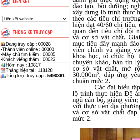
LIÊN KẾT
đào tạo, bồi dưỡng; ng
xây dựng lộ trình thực 
theo các tiêu chí trườ
hiện đạt 40/60 chỉ tiêu,
quan đến tiêu chí đội 
THỐNG KÊ TRUY CẬP
và cơ sở vật chất. Gia
mục tiêu đẩy mạnh đào t
Đang truy cập : 00028
viên chính và giảng v
•
Thành viên online : 00000
•
Máy chủ tìm kiếm : 00005
khoa học, tổ chức hội 
•
Khách viếng thăm : 00023
chuyên khảo, bản tin lý
Hôm nay : 10817
cơ sở vật chất, mở rộ
Tháng hiện tại : 118128
30.000m², đáp ứng yêu
Tổng lượt truy cập :
5490361
chuẩn mức 2.
Các đại biểu tập tru
lộ trình thực hiện Đề á
ngũ cán bộ, giảng viên
với thực tiễn địa phương
và cơ sở vật chất đáp 
mức 2.