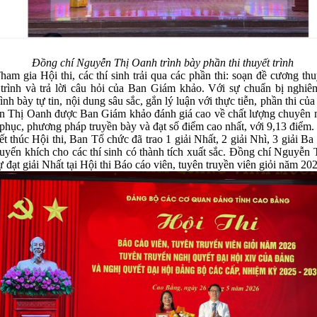
Đồng chí Nguyễn Thị Oanh trình bày phần thi thuyết trình
ia Hội thi, các thí sinh trải qua các phần thi: soạn đề cương thuy
 trình và trả lời câu hỏi của Ban Giám khảo. Với sự chuẩn bị nghiê
ình bày tự tin, nội dung sâu sắc, gắn lý luận với thực tiễn, phần thi củ
 Thị Oanh được Ban Giám khảo đánh giá cao về chất lượng chuyên m
 phục, phương pháp truyền bày và đạt số điểm cao nhất, với 9,13 điểm.
úc Hội thi, Ban Tổ chức đã trao 1 giải Nhất, 2 giải Nhì, 3 giải Ba
huyến khích cho các thí sinh có thành tích xuất sắc. Đồng chí Nguyễn
ự đạt giải Nhất tại Hội thi Báo cáo viên, tuyên truyền viên giỏi năm 20