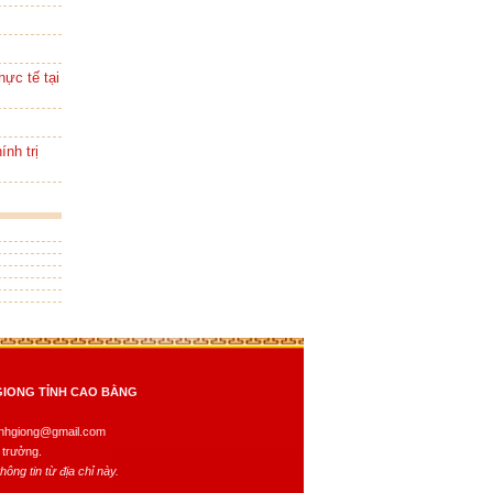
ực tế tại
ính trị
GIONG TỈNH CAO BẰNG
dinhgiong@gmail.com
 trưởng.
ông tin từ địa chỉ này.