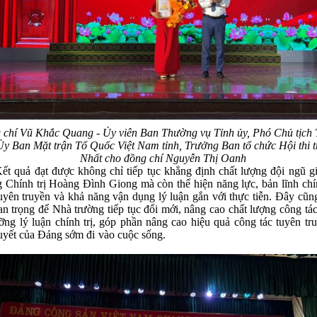
chí Vũ Khắc Quang - Ủy viên Ban Thường vụ Tỉnh ủy, Phó Chủ tịch
Ủy Ban Mặt trận Tổ Quốc Việt Nam tỉnh, Trưởng Ban tổ chức Hội thi t
Nhất cho đồng chí Nguyễn Thị Oanh
ả đạt được không chỉ tiếp tục khẳng định chất lượng đội ngũ gi
 Chính trị Hoàng Đình Giong mà còn thể hiện năng lực, bản lĩnh chín
uyên truyền và khả năng vận dụng lý luận gắn với thực tiễn. Đây cũn
an trọng để Nhà trường tiếp tục đổi mới, nâng cao chất lượng công tác
ỡng lý luận chính trị, góp phần nâng cao hiệu quả công tác tuyên tr
ị quyết của Đảng sớm đi vào cuộc 