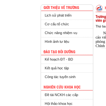
GIỚI THIỆU VỀ TRƯỜNG
Lịch sử phát triển
Trường
viên g
Cơ cấu tổ chức
Thứ ba 
Chức năng nhiệm vụ
Ngày 
cáo vi
phòng 
Hình ảnh tư liệu
Chính 
ĐÀO TẠO BỒI DƯỠNG
Kế hoạch ĐT - BD
Kết quả học tập
Công tác tuyển sinh
NGHIÊN CỨU KHOA HỌC
Đề tài NCKH các cấp
Hội thảo khoa học