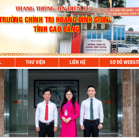
L
THƯ VIỆN
LIÊN HỆ
SƠ ĐỒ WEBSI