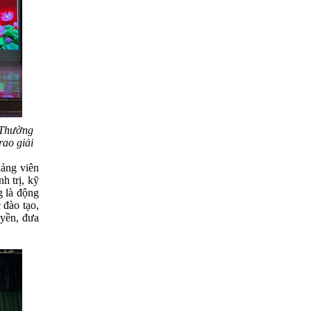
 Thường
rao giải
ảng viên
h trị, kỹ
g là động
 đào tạo,
uyền, đưa
sống.