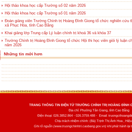
Hội thảo khoa học cấp Trường số 02 năm 2026
Hội thảo khoa học cấp Trường số 01 năm 2026
Đoàn giảng viên Trường Chính trị Hoàng Đình Giong tổ chức nghiên cứu th
xã Phục Hòa, tỉnh Cao Bằng
Khai giảng lớp Trung cấp Lý luận chính trị khoá 36 và khóa 37
Trường Chính trị Hoàng Đình Giong tổ chức Hội thi học viên giỏi lý luận ch
năm 2026
Những tin mới hơn
TRANG THÔNG TIN ĐIỆN TỬ TRƯỜNG CHÍNH TRỊ HOÀNG ĐÌNH 
Địa chỉ: Phường Tân Giang, tỉnh Cao Bằng
Điện thoại: 026.3852.864 - 026.3759.488 - Email: truongcthoang
Chịu trách nhiệm chính: (Bà) Trịnh Thị Ánh Hoa , Hiệu
Ghi rõ nguồn (www.truongchinhtri.caobang.gov.vn) khi phát hành lại th