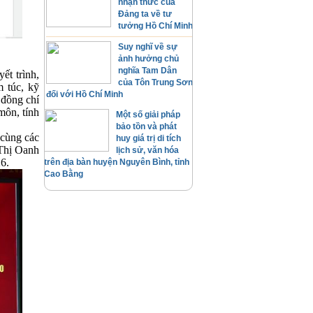
nhận thức của
Đảng ta về tư
tưởng Hồ Chí Minh
Suy nghĩ về sự
ảnh hưởng chủ
nghĩa Tam Dân
ết trình,
của Tôn Trung Sơn
m túc, kỹ
đối với Hồ Chí Minh
a đồng chí
ôn, tính
Một số giải pháp
bảo tồn và phát
 cùng các
huy giá trị di tích
 Thị Oanh
lịch sử, văn hóa
26.
trên địa bàn huyện Nguyên Bình, tỉnh
Cao Bằng