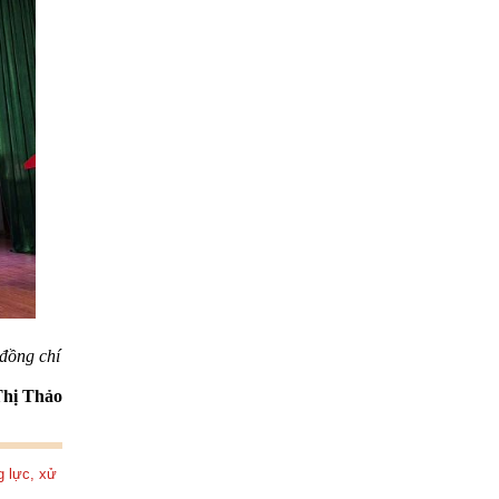
đồng chí
hị Thảo
g lực, xử