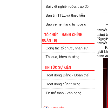
Bài viết nghiên cứu, trao đổi
Bản tin TTLL và thực tiễn
Bảo vệ nền tảng tư tưởng
Tham g
thuyết
năng tr
TỔ CHỨC - HÀNH CHÍNH -
Nguyễn
QUẢN TRỊ
thuyết
Kết th
Công tác tổ chức, nhân sự
giải k
vinh d
Thi đua, khen thưởng
TIN TỨC SỰ KIỆN
Hoạt động Đảng - Đoàn thể
Hoạt động của trường
Tin thể thao - văn nghệ