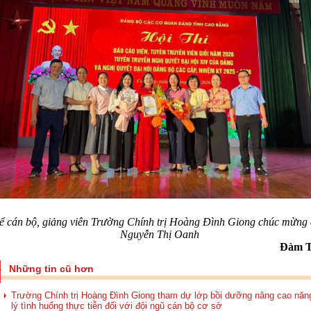
ể cán bộ, giảng viên Trường Chính trị Hoàng Đình Giong chúc mừng 
Nguyễn Thị Oanh
Đàm T
Những tin cũ hơn
Trường Chính trị Hoàng Đình Giong tham dự lớp bồi dưỡng nâng cao năn
lý tình huống thực tiễn đối với đội ngũ cán bộ cơ sở