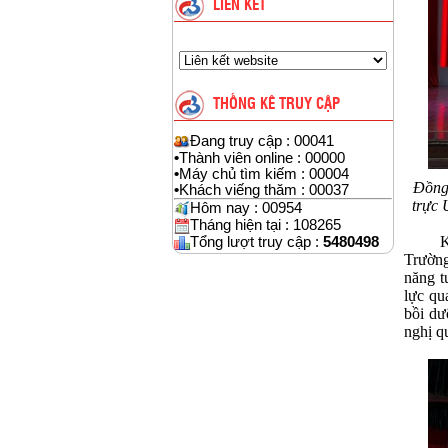
LIÊN KẾT
THỐNG KÊ TRUY CẬP
Đang truy cập : 00041
•
Thành viên online : 00000
•
Máy chủ tìm kiếm : 00004
Đồng 
•
Khách viếng thăm : 00037
trực 
Hôm nay : 00954
Tháng hiện tại : 108265
Kết qu
Tổng lượt truy cập :
5480498
Trường
năng t
lực qu
bồi dư
ngh