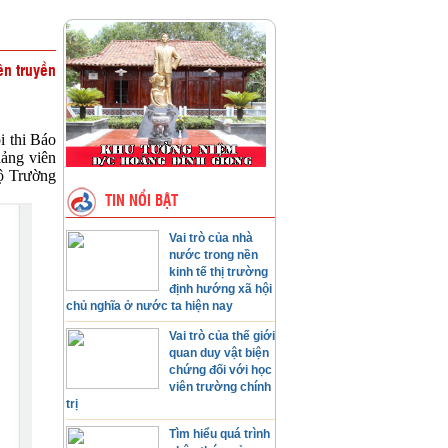
ên truyền
 thi Báo
iảng viên
bộ Trường
TIN NỔI BẬT
Vai trò của nhà
nước trong nền
kinh tế thị trường
định hướng xã hội
chủ nghĩa ở nước ta hiện nay
Vai trò của thế giới
quan duy vật biện
chứng đối với học
viên trường chính
trị
Tìm hiểu quá trình