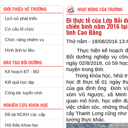
GIỚI THIỆU VỀ TRƯỜNG
HOẠT ĐỘNG CỦA TRƯỜNG
Lịch sử phát triển
Đi thực tế của Lớp Bồi 
chiến binh năm 2016 tạ
Cơ cấu tổ chức
tỉnh Cao Bằng
Chức năng nhiệm vụ
Thứ năm - 18/08/2016 13:
Thực hiện kế hoạch đào
Hình ảnh tư liệu
Bồi dưỡng nghiệp vụ công
ngày 02/8/2016, có 59 học 
ĐÀO TẠO BỒI DƯỠNG
huyện trong tỉnh.
Kế hoạch ĐT - BD
Trong khóa học, Nhà trườ
học đi thực tế 01 ngày t
Kết quả học tập
của gia đình ông Đinh Vă
Công tác tuyển sinh
xóm Vũ Ngược, xã Minh 
quan mô hình, học viên đ
NGHIÊN CỨU KHOA HỌC
việc chăm sóc, những thuận
cây Thanh Long cũng như hi
Đề tài NCKH các cấp
lương thực khác.
Hội thảo khoa học