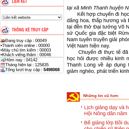
Mô hìn
LIÊN KẾT
tại xã Minh Thanh huyện
N
Kết hợp chuyến đi học tậ
dâng hoa, thắp hương và b
tại đền thờ Đại tướng Võ N
THỐNG KÊ TRUY CẬP
sử Quốc gia đặc biệt Rừn
Nam tuyên truyền giải phó
Đang truy cập : 00049
Việt Nam hiện nay.
•
Thành viên online : 00000
•
Máy chủ tìm kiếm : 00003
Chuyến đi thực tế đã để
•
Khách viếng thăm : 00046
học hỏi được nhiều kinh 
Hôm nay : 04142
Thanh Long về áp dụng t
Tháng hiện tại : 125835
Tổng lượt truy cập :
5498068
giảm nghèo, phát triển kin
Những tin cũ hơn
Lịch giảng dạy và 
Hội Nông dân năm
Bế giảng lớp Bồi dư
cho chiến sỹ Biên