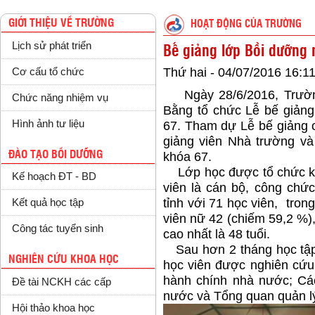
GIỚI THIỆU VỀ TRƯỜNG
HOẠT ĐỘNG CỦA TRƯỜNG
Lịch sử phát triển
Bế giảng lớp Bồi dưỡng
Thứ hai - 04/07/2016 16:1
Cơ cấu tổ chức
Ngày 28/6/2016, Trường
Chức năng nhiệm vụ
Bằng tổ chức Lễ bế giảng
Hình ảnh tư liệu
67. Tham dự Lễ bế giảng 
giảng viên Nhà trường và
ĐÀO TẠO BỒI DƯỠNG
khóa 67.
Lớp học được tổ chức kha
Kế hoạch ĐT - BD
viên là cán bộ, công chứ
tỉnh với 71 học viên, tron
Kết quả học tập
viên nữ 42 (chiếm 59,2 %), 
Công tác tuyển sinh
cao nhất là 48 tuổi.
Sau hơn 2 tháng học tập 
NGHIÊN CỨU KHOA HỌC
học viên được nghiên cứu
hành chính nhà nước; Các
Đề tài NCKH các cấp
nước và Tổng quan quản lý
Hội thảo khoa học