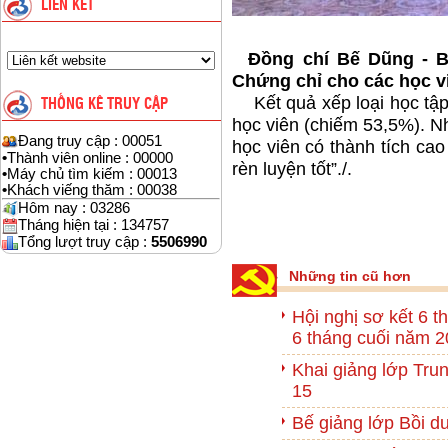
LIÊN KẾT
Đồng chí Bế Dũng - Bí
Chứng chỉ cho các học v
Kết quả xếp loại học tập:
THỐNG KÊ TRUY CẬP
học viên (chiếm 53,5%). 
Đang truy cập : 00051
học viên có thành tích cao
•
Thành viên online : 00000
rèn luyện tốt”./.
•
Máy chủ tìm kiếm : 00013
•
Khách viếng thăm : 00038
Hôm nay : 03286
Tháng hiện tại : 134757
Hoàn
Tổng lượt truy cập :
5506990
Những tin cũ hơn
Hội nghị sơ kết 6
6 tháng cuối năm 
Khai giảng lớp Trun
15
Bế giảng lớp Bồi d