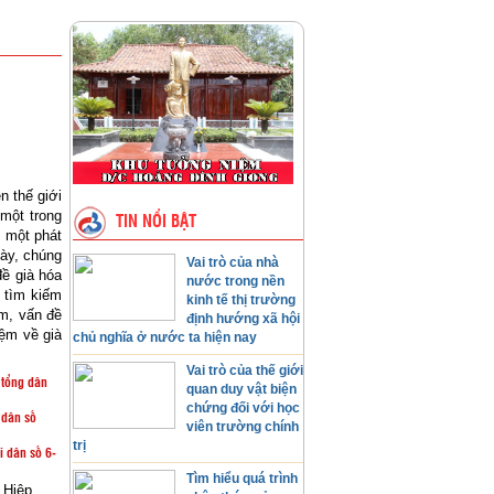
n thế giới
một trong
TIN NỔI BẬT
y một phát
ày, chúng
Vai trò của nhà
đề già hóa
nước trong nền
 tìm kiếm
kinh tế thị trường
m, vấn đề
định hướng xã hội
ệm về già
chủ nghĩa ở nước ta hiện nay
Vai trò của thế giới
 tổng dân
quan duy vật biện
chứng đối với học
 dân số
viên trường chính
trị
i dân số 6­
Tìm hiểu quá trình
 Hiệp