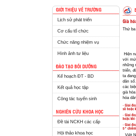
GIỚI THIỆU VỀ TRƯỜNG
Lịch sử phát triển
Già hó
Thứ ba 
Cơ cấu tổ chức
Chức năng nhiệm vụ
Hình ảnh tư liệu
Hiện na
với mứ
những n
ĐÀO TẠO BỒI DƯỠNG
triển, 
ta đang
Kế hoạch ĐT - BD
dân số
các bi
Kết quả học tập
già hó
hóa dân
Công tác tuyển sinh
- Giai đ
số hoặc k
NGHIÊN CỨU KHOA HỌC
- Giai đ
hoặc khi 
Đề tài NCKH các cấp
- Giai đ
+ ­
5
chiếm
Hội thảo khoa học
Việt Na