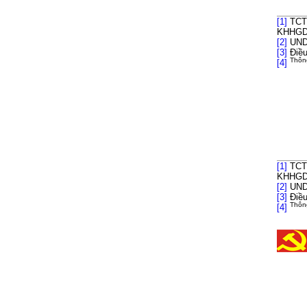
TCTK
[1]
KHHGD 
UNDP
[2]
Điều
[3]
Thôn
[4]
TCTK
[1]
KHHGD 
UNDP
[2]
Điều
[3]
Thôn
[4]