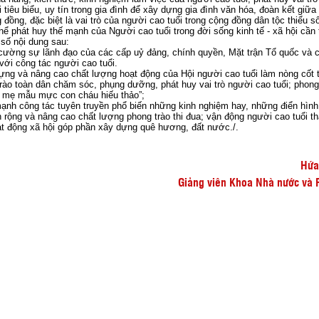
i tiêu biểu, uy tín trong gia đình để xây dựng gia đình văn hóa, đoàn kết giữa
 đồng, đặc biệt là vai trò của người cao tuổi trong cộng đồng dân tộc thiểu s
hể phát huy thế mạnh của Người cao tuổi trong đời sống kinh tế - xã hội cần
 số nội dung sau:
cường sự lãnh đạo của các cấp uỷ đảng, chính quyền, Mặt trận Tổ quốc và 
 với công tác người cao tuổi.
ựng và nâng cao chất lượng hoạt động của Hội người cao tuổi làm nòng cốt 
rào toàn dân chăm sóc, phụng dưỡng, phát huy vai trò người cao tuổi; phong
a mẹ mẫu mực con cháu hiếu thảo”;
ạnh công tác tuyên truyền phổ biến những kinh nghiệm hay, những điển hình 
 rộng và nâng cao chất lượng phong trào thi đua; vận động người cao tuổi t
t động xã hội góp phần xây dựng quê hương, đất nước./.
Hứa
Giảng viên Khoa Nhà nước và 