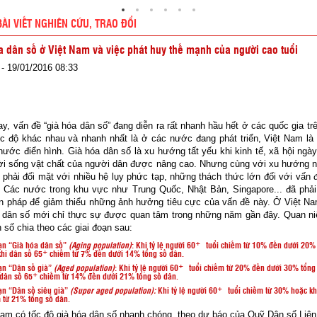
BÀI VIẾT NGHIÊN CỨU, TRAO ĐỔI
a dân số ở Việt Nam và việc phát huy thế mạnh của người cao tuổi
- 19/01/2016 08:33
y, vấn đề “già hóa dân số” đang diễn ra rất nhanh hầu hết ở các quốc gia trê
c độ khác nhau và nhanh nhất là ở các nước đang phát triển, Việt Nam là 
ước điển hình. Già hóa dân số là xu hướng tất yếu khi kinh tế, xã hội ngà
đời sống vật chất của người dân được nâng cao. Nhưng cùng với xu hướng n
 phải đối mặt với nhiều hệ lụy phức tạp, những thách thức lớn đối với vấn 
. Các nước trong khu vực như Trung Quốc, Nhật Bản, Singapore... đã phải
ện pháp để giảm thiểu những ảnh hưởng tiêu cực của vấn đề này. Ở Việt Na
a dân số mới chỉ thực sự được quan tâm trong những năm gần đây. Quan ni
 số chia theo các giai đoạn sau:
+
oạn “Già hóa dân số”
(Aging population)
: Khi tỷ lệ người 60
tuổi chiếm từ 10% đến dưới 20%
+ ­
hi dân số 6­5
chiếm từ 7% đến dưới 14% tổng số dân.
+
oạn “Dân số già”
(Aged population)
: Khi tỷ lệ người 60
tuổi chiếm từ 20% đến dưới 30% tổng
+ ­
dân số 6­5
chiếm từ 14% đến dưới 21% tổng số dân.
+
oạn “Dân số siêu già”
(Super aged population):
Khi tỷ lệ người 60
tuổi chiếm từ 30% hoặc kh
 từ 21% tổng số dân.
m có tốc độ già hóa dân số nhanh chóng, theo dự báo của Quỹ Dân số Liên