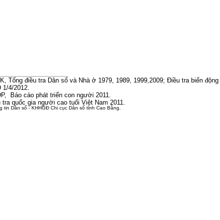
, Tổng điều tra Dân số và Nhà ở 1979, 1989, 1999,2009; Điều tra biến động
1/4/2012.
, Báo cáo phát triển con người 2011.
 tra quốc gia người cao tuổi Việt Nam 2011.
g tin Dân số - KHHGĐ Chi cục Dân số tỉnh Cao Bằng.