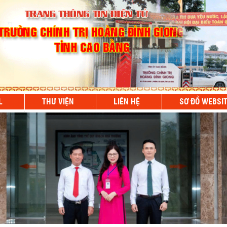
L
THƯ VIỆN
LIÊN HỆ
SƠ ĐỒ WEBSI