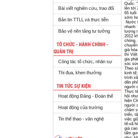
Quốc: “
Bài viết nghiên cứu, trao đổi
lên tới
65 tuổi
sớm hơ
Bản tin TTLL và thực tiễn
Nước ta
nhanh: 
Bảo vệ nền tảng tư tưởng
lượng n
2012 kh
chóng, 
TỔ CHỨC - HÀNH CHÍNH -
chuyển 
già hó
QUẢN TRỊ
thì Việ
gia phá
Công tác tổ chức, nhân sự
sóc sức
Theo số
Thi đua, khen thưởng
kinh tế
trình x
dân phố
TIN TỨC SỰ KIỆN
người c
Thực tế
hội nh
Hoạt động Đảng - Đoàn thể
hiện Ch
người c
Hoạt động của trường
chăm só
triển, 
Tin thể thao - văn nghệ
việc gi
tế-xã h
giá cao
tấm gươ
như: kh