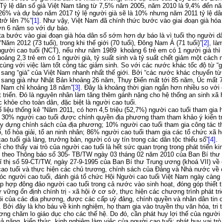
Tỷ lệ dân số già Việt Nam tăng từ 7,5% năm 2005, năm 2010 là 9,4% đến n
 26% và dự báo năm 2017 tỷ lệ người già sẽ là 10% nhưng năm 2011 tỷ lệ dâ
 trở lên 7%”
[1]
. Như vậy, Việt Nam đã chính thức bước vào giai đoạn già hóa
n 6 năm so với dự báo.
 bước vào giai đoạn già hóa dân số sớm hơn dự báo là vì tuổi thọ người d
“Năm 2012 (73 tuổi), trong khi thế giới (70 tuổi), Đông Nam Á (71 tuổi)”
[2]
, là
gười cao tuổi (NCT), nếu như năm 1989 khoảng 6 trẻ em có 1 người già th
oảng 2,3 trẻ em có 1 người già, tỷ suất sinh và tỷ suất chết giảm một cách 
cùng với việc làm tốt công tác giảm sinh. So với các nước khác tốc độ từ “g
sang “già” của Việt Nam nhanh nhất thế giới. Bởi “các nước khác chuyển từ
a sang già như Nhật Bản khoảng 26 năm, Thụy Điển mất tới 85 năm, Úc mất
t Nam chỉ khoảng 18 năm”
[3]
. Đây là khoảng thời gian ngắn hơn nhiều so với
t triển. Đó là nguyên nhân làm tăng thêm gánh nặng cho hệ thống an sinh xã 
 khỏe cho toàn dân, đặc biệt là người cao tuổi.
 liệu thống kê “Năm 2011, có hơn 4,5 triệu (52,7%) người cao tuổi tham gia 
; 30% người cao tuổi được chính quyền địa phương tham tham khảo ý kiến t
ây dựng chính sách của địa phương; 10% người cao tuổi tham gia công tác t
, tổ hòa giải, tổ an ninh nhân; 86% người cao tuổi tham gia các tổ chức xã
ao tuổi già làng, trưởng bản, người có uy tín trong các dân tộc thiểu số”
[4]
.
 cho thấy vai trò của người cao tuổi là hết sức quan trọng trong phát triển kin
ư theo Thông báo số 305- TB/TW ngày 03 tháng 02 năm 2010 của Ban Bí thư
ỉ thị số 59-CT/TW, ngày 27-9-1995 của Ban Bí thư Trung ương (khoá VII) v
ao tuổi và thực hiện các chủ trương, chính sách của Đảng và Nhà nước về 
c người cao tuổi, đánh giá tổ chức Hội Người cao tuổi Việt Nam ngày càng
tập hợp đông đảo người cao tuổi trong cả nước vào sinh hoạt, đóng góp thiết 
ữ vững ổn định chính trị - xã hội ở cơ sở, thực hiện các chương trình phát tri
ội của các địa phương, được các cấp uỷ đảng, chính quyền và nhân dân tin 
. Bởi đây là kho báu về kinh nghiệm, họ tham gia vào truyền thụ văn hóa, tri 
ng chăm lo giáo dục cho các thế hệ. Do đó, cần phát huy lợi thế của người 
ả năng, kiến thức, kinh nghiệm làm việc của người cao tuổi; phát huy vai tr