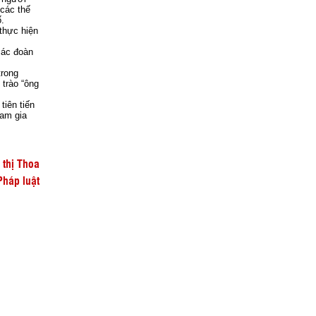
 các thế
ố.
 thực hiện
các đoàn
trong
 trào “ông
tiên tiến
ham gia
 thị Thoa
Pháp luật