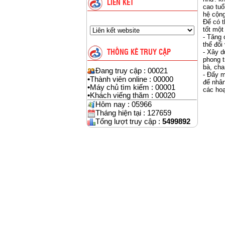
LIÊN KẾT
cao tuổ
hệ cộng
Để có t
tốt một
- Tăng 
thể đối
- Xây d
THỐNG KÊ TRUY CẬP
phong t
bà, ch
Đang truy cập : 00021
- Đẩy m
•
Thành viên online : 00000
để nhân
•
Máy chủ tìm kiếm : 00001
các hoạ
•
Khách viếng thăm : 00020
Hôm nay : 05966
Tháng hiện tại : 127659
Tổng lượt truy cập :
5499892