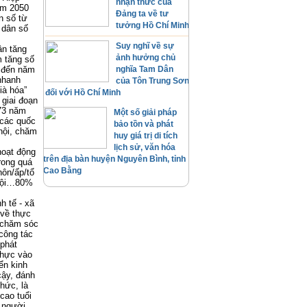
nhận thức của
ăm 2050
Đảng ta về tư
n số từ
tưởng Hồ Chí Minh
 dân số
Suy nghĩ về sự
ân tăng
ảnh hưởng chủ
m tăng số
ì đến năm
nghĩa Tam Dân
nhanh
của Tôn Trung Sơn
ià hóa”
đối với Hồ Chí Minh
 giai đoạn
 73 năm
Một số giải pháp
 các quốc
bảo tồn và phát
hội, chăm
huy giá trị di tích
lịch sử, văn hóa
hoạt động
trên địa bàn huyện Nguyên Bình, tỉnh
rong quá
Cao Bằng
hôn/ấp/tổ
 hội…80%
h tế - xã
 về thực
ề chăm sóc
công tác
 phát
thực vào
ển kinh
cậy, đánh
thức, là
cao tuổi
ò người