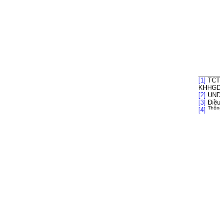
TCTK
[1]
KHHGD 
UNDP
[2]
Điều
[3]
Thôn
[4]