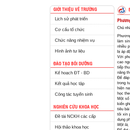
GIỚI THIỆU VỀ TRƯỜNG
Lịch sử phát triển
Phương
Chủ nhậ
Cơ cấu tổ chức
Phương
Chức năng nhiệm vụ
làm sin
nhiều p
Hình ảnh tư liệu
bị áp đ
Với phư
cao ng
ĐÀO TẠO BỒI DƯỠNG
tiếp th
năng th
Kế hoạch ĐT - BD
Để đáp
trong t
Kết quả học tập
hiện n
học the
Công tác tuyển sinh
Một số
kiến gh
NGHIÊN CỨU KHOA HỌC
tiêu bà
tôi xin
Đề tài NCKH các cấp
dụng p
Một là,
Hội thảo khoa học
Để đạt 