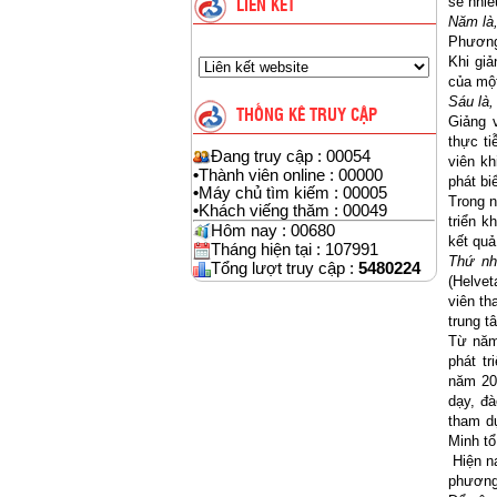
sẻ nhiề
LIÊN KẾT
Năm là,
Phương
Khi giả
của một
Sáu là,
THỐNG KÊ TRUY CẬP
Giảng 
thực ti
Đang truy cập : 00054
viên kh
•
Thành viên online : 00000
phát bi
•
Máy chủ tìm kiếm : 00005
Trong 
•
Khách viếng thăm : 00049
triển 
Hôm nay : 00680
kết quả
Tháng hiện tại : 107991
Thứ nh
Tổng lượt truy cập :
5480224
(Helve
viên th
trung t
Từ năm
phát t
năm 20
dạy, đ
tham d
Minh tổ
Hiện n
phương 