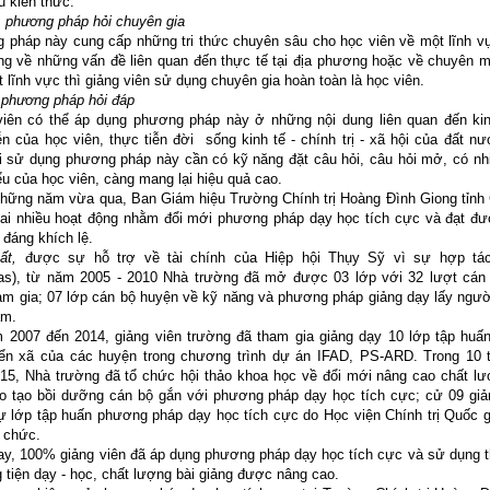
u kiến thức.
 phương pháp hỏi chuyên gia
 pháp này cung cấp những tri thức chuyên sâu cho học viên về một lĩnh vự
ng về những vấn đề liên quan đến thực tế tại địa phương hoặc về chuyên m
 lĩnh vực thì giảng viên sử dụng chuyên gia hoàn toàn là học viên.
 phương pháp hỏi đáp
viên có thể áp dụng phương pháp này ở những nội dung liên quan đến ki
ễn của học viên, thực tiễn đời sống kinh tế - chính trị - xã hội của đất n
i sử dụng phương pháp này cần có kỹ năng đặt câu hỏi, câu hỏi mở, có nhi
ểu của học viên, càng mang lại hiệu quả cao.
những năm vừa qua, Ban Giám hiệu Trường Chính trị Hoàng Đình Giong tỉnh
khai nhiều hoạt động nhằm đổi mới phương pháp dạy học tích cực và đạt đ
 đáng khích lệ.
ất,
được sự hỗ trợ về tài chính của Hiệp hội Thụy Sỹ vì sự hợp tá
tas), từ năm 2005 - 2010 Nhà trường đã mở được 03 lớp với 32 lượt cán 
am gia; 07 lớp cán bộ huyện về kỹ năng và phương pháp giảng dạy lấy ngườ
âm.
 2007 đến 2014, giảng viên trường đã tham gia giảng dạy 10 lớp tập huấ
riển xã của các huyện trong chương trình dự án IFAD, PS-ARD. Trong 10 
15, Nhà trường đã tổ chức hội thảo khoa học về đổi mới nâng cao chất lư
ào tạo bồi dưỡng cán bộ gắn với phương pháp dạy học tích cực; cử 09 giản
ự lớp tập huấn phương pháp dạy học tích cực do Học viện Chính trị Quốc g
 chức.
ay, 100% giảng viên đã áp dụng phương pháp dạy học tích cực và sử dụng t
tiện dạy - học, chất lượng bài giảng được nâng cao.