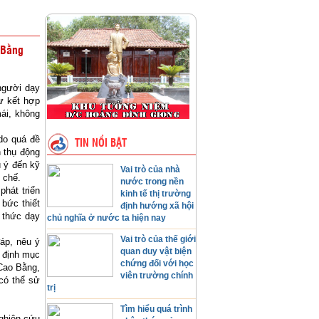
 Bằng
người dạy
sự kết hợp
mái, không
do quá đề
TIN NỔI BẬT
 thụ động
ú ý đến kỹ
Vai trò của nhà
 chế.
nước trong nền
hát triển
kinh tế thị trường
bức thiết
định hướng xã hội
 thức dạy
chủ nghĩa ở nước ta hiện nay
Vai trò của thế giới
áp, nêu ý
quan duy vật biện
c định mục
chứng đối với học
 Cao Bằng,
viên trường chính
có thể sử
trị
Tìm hiểu quá trình
nghiên cứu