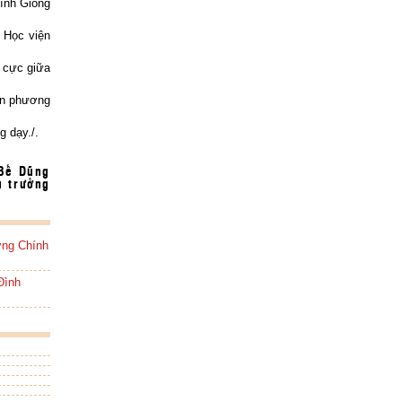
ình Giong
i Học viện
h cực giữa
iện phương
g dạy./.
g
u trưởng
ờng Chính
Đình