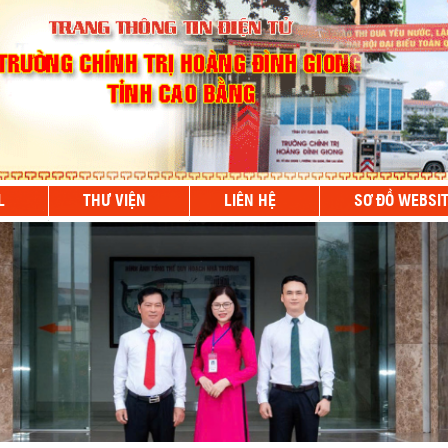
L
THƯ VIỆN
LIÊN HỆ
SƠ ĐỒ WEBSI