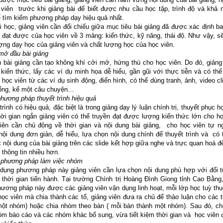
 viên trước khi giảng bài để biết được nhu cầu học tập, trình độ và khả 
 tìm kiếm phương pháp dạy hiệu quả nhất.
i học, giảng viên cần đối chiếu giữa mục tiêu bài giảng đã được xác định b
 đạt được của học viên về 3 mảng: kiến thức, kỹ năng, thái độ. Như vậy, s
ợng dạy học của giảng viên và chất lượng học của học viên.
 mở đầu bài giảng
bài giảng cần tạo không khí cởi mở, hứng thú cho học viên. Do đó, giảng 
kiến thức, lấy các ví dụ minh họa dễ hiểu, gần gũi với thực tiễn và có th
 học viên từ các ví dụ sinh động, điển hình, có thể dùng tranh, ảnh, video cli
uống, kể một câu chuyện…
phương pháp thuyết trình hiệu quả
trình có hiệu quả, đặc biệt là trong giảng dạy lý luận chính trị, thuyết phục h
hời gian ngắn giảng viên có thể truyền đạt được lượng kiến thức lớn cho họ
viên cần chủ động về thời gian và nội dung bài giảng, cho học viên tự n
ội dung đơn giản, dễ hiểu, lựa chọn nội dung chính để thuyết trình và có
 nội dung của bài giảng trên các slide kết hợp giữa nghe và trực quan hoá đ
 thông tin nhiều hơn.
, phương pháp làm việc nhóm
 dụng phương pháp này giảng viên cần lựa chọn nội dung phù hợp với đối 
 thời gian tiến hành. Tại trường Chính trị Hoàng Đình Giong tỉnh Cao Bằng
ương pháp này được các giảng viên vận dụng linh hoạt, mỗi lớp học tuỳ th
ọc viên mà chia thành các tổ, giảng viên đưa ra chủ để thảo luận cho các t
một nhóm) hoặc chia nhóm theo bàn ( mỗi bàn thành một nhóm). Sau đó, cho
m báo cáo và các nhóm khác bổ sung, vừa tiết kiệm thời gian và học viên 