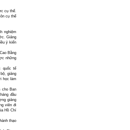
c cụ thể.
ôn cụ thể
nh nghiệm
ước. Giảng
ều ý kiến
 Cao Bằng
ược những
c quốc tế
bộ, giảng
i học làm
n cho Ban
tháng đầu
ợng giảng
g viên đi
ia Hồ Chí
hành thạo