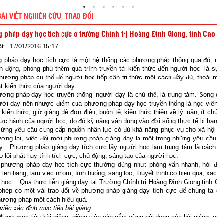
BÀI VIẾT NGHIÊN CỨU, TRAO ĐỔI
 pháp dạy học tích cực ở trường Chính trị Hoàng Đình Giong, tỉnh Cao
t - 17/01/2016 15:17
 pháp dạy học tích cực là một hệ thống các phương pháp thông qua đó, 
h động, phong phú thêm quá trình truyền tải kiến thức đến người học, là 
hương pháp cụ thể để người học tiếp cận tri thức một cách đầy đủ, thoải 
ặt kiến thức của người dạy.
ơng pháp dạy học truyền thống, người dạy là chủ thể, là trung tâm. Song 
ười dạy nên nhược điểm của phương pháp dạy học truyền thống là học viên
u kiến thức, giờ giảng dễ đơn điệu, buồn tẻ, kiến thức thiên về lý luận, ít ch
ực hành của người học; do đó kỹ năng vận dụng vào đời sống thực tế bị hạn
 ứng yêu cầu cung cấp nguồn nhân lực có đủ khả năng phục vụ cho xã hội p
ương lai, việc đổi mới phương pháp giảng dạy là một trong những yêu cầu 
ay. Phương pháp giảng dạy tích cực lấy người học làm trung tâm là cách
o lối phát huy tính tích cực, chủ động, sáng tạo của người học.
 phương pháp dạy học tích cực thường dùng như: phỏng vấn nhanh, hỏi đ
i lên bảng, làm việc nhóm, tình huống, sàng lọc, thuyết trình có hiệu quả, xá
i học… Qua thực tiễn giảng dạy tại Trường Chính trị Hoàng Đình Giong tỉnh
 phép có một vài trao đổi về phương pháp giảng dạy tích cực để chúng ta 
hương pháp một cách hiệu quả.
 việc xác định mục tiêu bài giảng
được mục tiêu bài giảng, giảng viên cần nắm vững nội dung của bài giảng, 