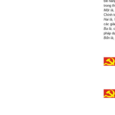
Để nân
trong t
Một là
,
Chính t
Hai là
,
các giả
Ba là
, 
pháp dạ
Bốn là
,