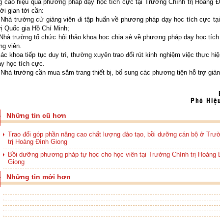
g cao hiệu quả phương pháp dạy học tích cực tại Trường Chính trị Hoàng Đ
hời gian tới cần:
 Nhà trường cử giảng viên đi tập huấn về phương pháp dạy học tích cực tạ
rị Quốc gia Hồ Chí Minh;
 Nhà trường tổ chức hội thảo khoa học chia sẻ về phương pháp dạy học tíc
ng viên.
các khoa tiếp tục duy trì, thường xuyên trao đổi rút kinh nghiệm việc thực h
y học tích cực.
 Nhà trường cần mua sắm trang thiết bị, bổ sung các phương tiện hỗ trợ giản
Bế Dũn
Phó Hiệ
Những tin cũ hơn
Trao đổi góp phần nâng cao chất lượng đào tạo, bồi dưỡng cán bộ ở Trư
trị Hoàng Đình Giong
Bồi dưỡng phương pháp tự học cho học viên tại Trường Chính trị Hoàng 
Giong
Những tin mới hơn