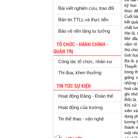
kỹ học
Bài viết nghiên cứu, trao đổi
thức để
Cuối bà
Bản tin TTLL và thực tiễn
kết quả
chất lư
Bảo vệ nền tảng tư tưởng
Hai là,
Mở đầu 
nắm rõ 
TỔ CHỨC - HÀNH CHÍNH -
thú cho
QUẢN TRỊ
tình h
Ba là, 
Công tác tổ chức, nhân sự
Thuyết 
trong t
Thi đua, khen thưởng
giảng 
những n
TIN TỨC SỰ KIỆN
hoá các
ghi nhớ
Hoạt động Đảng - Đoàn thể
Bốn là
Khi sử
Hoạt động của trường
viên và
dụng ph
Tin thể thao - văn nghệ
lượng h
thành 
một nhó