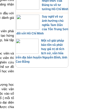
nhận thức của
năng nhận
Đảng ta về tư
tưởng Hồ Chí Minh
an đầu với
Suy nghĩ về sự
ẽ đánh giá
ảnh hưởng chủ
nghĩa Tam Dân
của Tôn Trung Sơn
viên phải
đối với Hồ Chí Minh
ể tạo hứng
p, bài tập
Một số giải pháp
bảo tồn và phát
huy giá trị di tích
ọc viên và
lịch sử, văn hóa
trên địa bàn huyện Nguyên Bình, tỉnh
c viên thì
Cao Bằng
ghiên cứu
 thể sơ đồ
ể học viên
tượng học
, việc vận
uộc vào số
ổ ( mỗi tổ
 đại diện
được chia