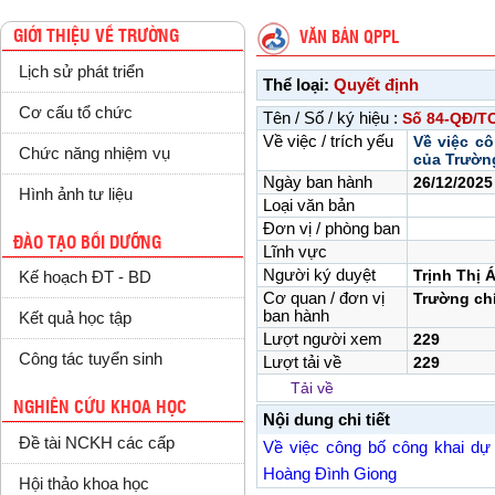
GIỚI THIỆU VỀ TRƯỜNG
VĂN BẢN QPPL
Lịch sử phát triển
Thể loại:
Quyết định
Cơ cấu tổ chức
Tên / Số / ký hiệu :
Số 84-QĐ/T
Về việc / trích yếu
Về việc c
Chức năng nhiệm vụ
của Trườn
Ngày ban hành
26/12/2025
Hình ảnh tư liệu
Loại văn bản
Đơn vị / phòng ban
ĐÀO TẠO BỒI DƯỠNG
Lĩnh vực
Người ký duyệt
Trịnh Thị 
Kế hoạch ĐT - BD
Cơ quan / đơn vị
Trường chí
ban hành
Kết quả học tập
Lượt người xem
229
Công tác tuyển sinh
Lượt tải về
229
Tải về
NGHIÊN CỨU KHOA HỌC
Nội dung chi tiết
Đề tài NCKH các cấp
Về việc công bố công khai dự
Hoàng Đình Giong
Hội thảo khoa học