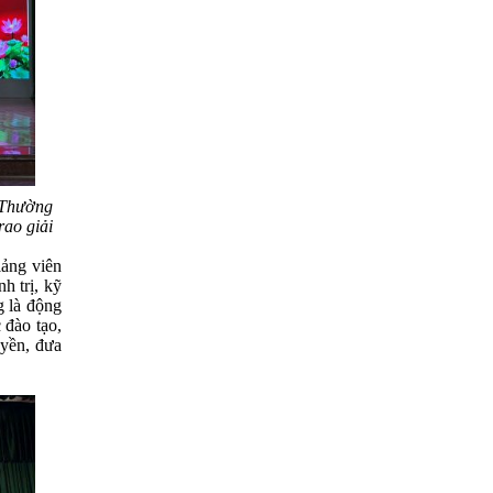
 Thường
rao giải
ảng viên
h trị, kỹ
g là động
 đào tạo,
uyền, đưa
sống.