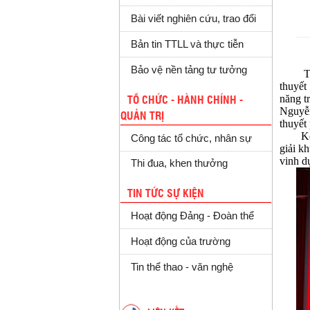
Bài viết nghiên cứu, trao đổi
Bản tin TTLL và thực tiễn
Bảo vệ nền tảng tư tưởng
Tham g
thuyết
năng tr
TỔ CHỨC - HÀNH CHÍNH -
Nguyễn
QUẢN TRỊ
thuyết
Kết th
Công tác tổ chức, nhân sự
giải k
vinh d
Thi đua, khen thưởng
TIN TỨC SỰ KIỆN
Hoạt động Đảng - Đoàn thể
Hoạt động của trường
Tin thể thao - văn nghệ