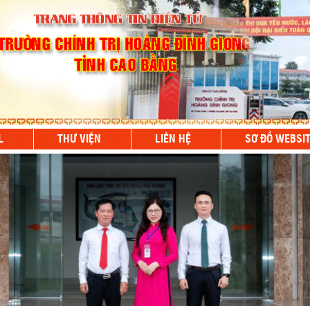
L
THƯ VIỆN
LIÊN HỆ
SƠ ĐỒ WEBSI