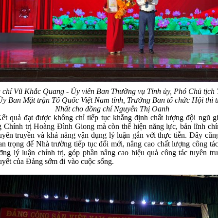
chí Vũ Khắc Quang - Ủy viên Ban Thường vụ Tỉnh ủy, Phó Chủ tịch
Ủy Ban Mặt trận Tổ Quốc Việt Nam tỉnh, Trưởng Ban tổ chức Hội thi t
Nhất cho đồng chí Nguyễn Thị Oanh
ả đạt được không chỉ tiếp tục khẳng định chất lượng đội ngũ gi
 Chính trị Hoàng Đình Giong mà còn thể hiện năng lực, bản lĩnh chín
uyên truyền và khả năng vận dụng lý luận gắn với thực tiễn. Đây cũn
an trọng để Nhà trường tiếp tục đổi mới, nâng cao chất lượng công tác
ỡng lý luận chính trị, góp phần nâng cao hiệu quả công tác tuyên tr
ị quyết của Đảng sớm đi vào cuộc 