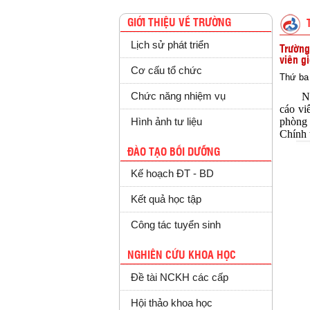
GIỚI THIỆU VỀ TRƯỜNG
Lịch sử phát triển
Trường
viên g
Cơ cấu tổ chức
Thứ ba 
Chức năng nhiệm vụ
Ngày 
cáo vi
phòng 
Hình ảnh tư liệu
Chính 
ĐÀO TẠO BỒI DƯỠNG
Kế hoạch ĐT - BD
Kết quả học tập
Công tác tuyển sinh
NGHIÊN CỨU KHOA HỌC
Đề tài NCKH các cấp
Hội thảo khoa học