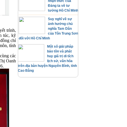
nhận thức của
Đảng ta về tư
tưởng Hồ Chí Minh
Suy nghĩ về sự
ảnh hưởng chủ
nghĩa Tam Dân
ết trình,
của Tôn Trung Sơn
m túc, kỹ
đối với Hồ Chí Minh
a đồng chí
ôn, tính
Một số giải pháp
bảo tồn và phát
 cùng các
huy giá trị di tích
 Thị Oanh
lịch sử, văn hóa
26.
trên địa bàn huyện Nguyên Bình, tỉnh
Cao Bằng