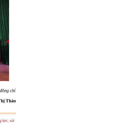
đồng chí
hị Thảo
g lực, xử