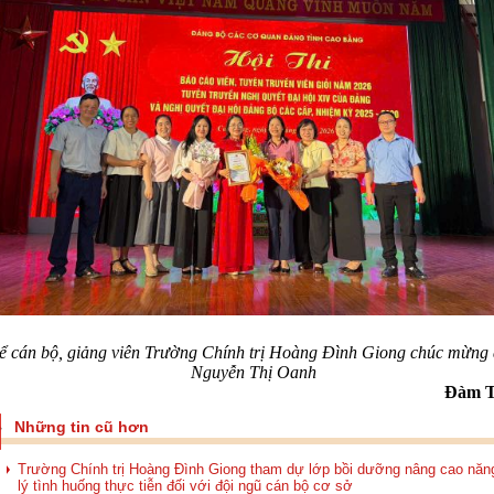
ể cán bộ, giảng viên Trường Chính trị Hoàng Đình Giong chúc mừng 
Nguyễn Thị Oanh
Đàm T
Những tin cũ hơn
Trường Chính trị Hoàng Đình Giong tham dự lớp bồi dưỡng nâng cao năn
lý tình huống thực tiễn đối với đội ngũ cán bộ cơ sở