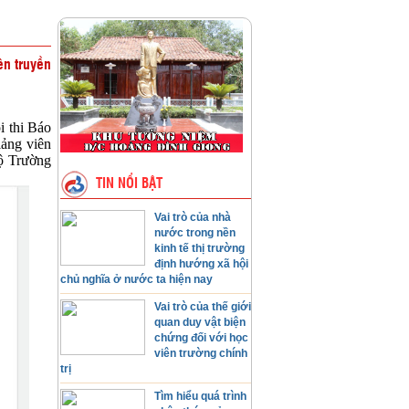
ên truyền
 thi Báo
iảng viên
bộ Trường
TIN NỔI BẬT
Vai trò của nhà
nước trong nền
kinh tế thị trường
định hướng xã hội
chủ nghĩa ở nước ta hiện nay
Vai trò của thế giới
quan duy vật biện
chứng đối với học
viên trường chính
trị
Tìm hiểu quá trình