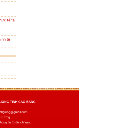
ực tế tại
ính trị
GIONG TỈNH CAO BẰNG
dinhgiong@gmail.com
 trưởng.
ông tin từ địa chỉ này.