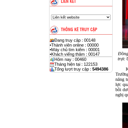
LIÊN KẾT
THỐNG KÊ TRUY CẬP
Đang truy cập : 00148
•
Thành viên online : 00000
•
Máy chủ tìm kiếm : 00001
Đồng 
•
Khách viếng thăm : 00147
trực 
Hôm nay : 00460
Tháng hiện tại : 122153
Kết qu
Tổng lượt truy cập :
5494386
Trường
năng t
lực qu
bồi dư
ngh