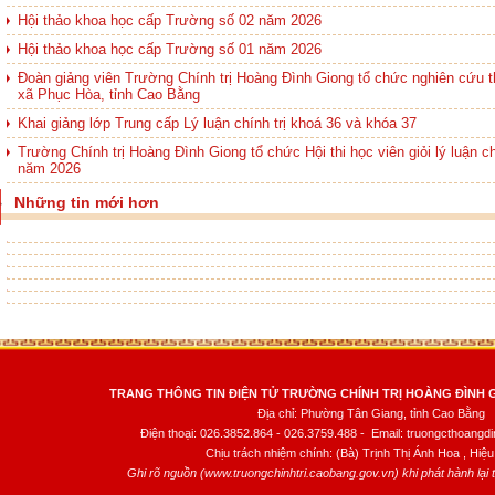
Hội thảo khoa học cấp Trường số 02 năm 2026
Hội thảo khoa học cấp Trường số 01 năm 2026
Đoàn giảng viên Trường Chính trị Hoàng Đình Giong tổ chức nghiên cứu th
xã Phục Hòa, tỉnh Cao Bằng
Khai giảng lớp Trung cấp Lý luận chính trị khoá 36 và khóa 37
Trường Chính trị Hoàng Đình Giong tổ chức Hội thi học viên giỏi lý luận ch
năm 2026
Những tin mới hơn
TRANG THÔNG TIN ĐIỆN TỬ TRƯỜNG CHÍNH TRỊ HOÀNG ĐÌNH 
Địa chỉ: Phường Tân Giang, tỉnh Cao Bằng
Điện thoại: 026.3852.864 - 026.3759.488 - Email: truongcthoang
Chịu trách nhiệm chính: (Bà) Trịnh Thị Ánh Hoa , Hiệu
Ghi rõ nguồn (www.truongchinhtri.caobang.gov.vn) khi phát hành lại th