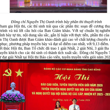
Đồng chí Nguyễn Thị Oanh trình bày phần thi thuyết trình
ia Hội thi, các thí sinh trải qua các phần thi: soạn đề cương thuy
 trình và trả lời câu hỏi của Ban Giám khảo. Với sự chuẩn bị nghiê
ình bày tự tin, nội dung sâu sắc, gắn lý luận với thực tiễn, phần thi củ
 Thị Oanh được Ban Giám khảo đánh giá cao về chất lượng chuyên m
 phục, phương pháp truyền bày và đạt số điểm cao nhất, với 9,13 điểm.
úc Hội thi, Ban Tổ chức đã trao 1 giải Nhất, 2 giải Nhì, 3 giải Ba
huyến khích cho các thí sinh có thành tích xuất sắc. Đồng chí Nguyễn
ự đạt giải Nhất tại Hội thi Báo cáo viên, tuyên truyền viên giỏi năm 20