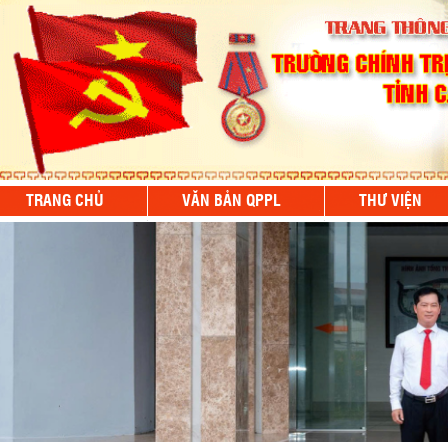
TRANG CHỦ
VĂN BẢN QPPL
THƯ VIỆN