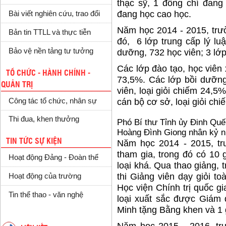
thạc sỹ, 1 đồng chí đang
đang học cao học.
Bài viết nghiên cứu, trao đổi
Năm học 2014 - 2015, trư
Bản tin TTLL và thực tiễn
đó, 6 lớp trung cấp lý luậ
Bảo vệ nền tảng tư tưởng
dưỡng, 732 học viên; 3 lớp 
Các lớp đào tạo, học viên 
TỔ CHỨC - HÀNH CHÍNH -
73,5%. Các lớp bồi dưỡng
QUẢN TRỊ
viên, loại giỏi chiếm 24,5
Công tác tổ chức, nhân sự
cán bộ cơ sở, loại giỏi ch
Thi đua, khen thưởng
Phó Bí thư Tỉnh ủy Đinh Quế
Hoàng Đình Giong nhân kỷ n
TIN TỨC SỰ KIỆN
Năm học 2014 - 2015, trư
tham gia, trong đó có 10 g
Hoạt động Đảng - Đoàn thể
loại khá. Qua thao giảng, 
thi Giảng viên dạy giỏi to
Hoạt động của trường
Học viện Chính trị quốc gi
Tin thể thao - văn nghệ
loại xuất sắc được Giám 
Minh tặng Bằng khen và 1 gi