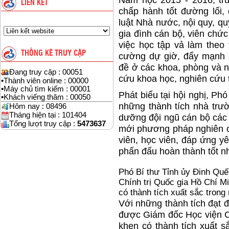
Năm học 2015 - 2016, tr
LIÊN KẾT
chấp hành tốt đường lối,
luật Nhà nước, nội quy, qu
gia đình cán bộ, viên chức
việc học tập vả làm the
THỐNG KÊ TRUY CẬP
cường dự giờ, đẩy mạnh s
đề ở các khoa, phòng và n
Đang truy cập : 00051
cứu khoa học, nghiên cứu t
•
Thành viên online : 00000
•
Máy chủ tìm kiếm : 00001
Phát biểu tại hội nghị, Ph
•
Khách viếng thăm : 00050
những thành tích nhà trườ
Hôm nay : 08496
Tháng hiện tại : 101404
dưỡng đội ngũ cán bộ các c
Tổng lượt truy cập :
5473637
mới phương pháp nghiên cứ
viên, học viên, đáp ứng yê
phấn đấu hoàn thành tốt n
Phó Bí thư Tỉnh ủy Đinh Quế
Chính trị Quốc gia Hồ Chí M
có thành tích xuất sắc trong
Với những thành tích đạt 
được Giám đốc Học viện C
khen có thành tích xuất 