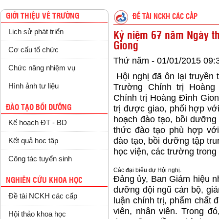
GIỚI THIỆU VỀ TRƯỜNG
ĐỀ TÀI NCKH CÁC CẤP
Lịch sử phát triển
Kỷ niệm 67 năm Ngày th
Giong
Cơ cấu tổ chức
Thứ năm - 01/01/2015 09:
Chức năng nhiệm vụ
Hội nghị đã ôn lại truyền
Hình ảnh tư liệu
Trường Chính trị Hoàng
Chính trị Hoàng Đình Gion
ĐÀO TẠO BỒI DƯỠNG
trị được giao, phối hợp vớ
hoạch đào tạo, bồi dưỡng
Kế hoạch ĐT - BD
thức đào tạo phù hợp với
đào tạo, bồi dưỡng tập tru
Kết quả học tập
học viện, các trường trong
Công tác tuyển sinh
Các đại biểu dự Hội nghị.
Đảng ủy, Ban Giám hiệu nh
NGHIÊN CỨU KHOA HỌC
dưỡng đội ngũ cán bộ, giả
Đề tài NCKH các cấp
luận chính trị, phẩm chất 
viên, nhân viên. Trong đó
Hội thảo khoa học