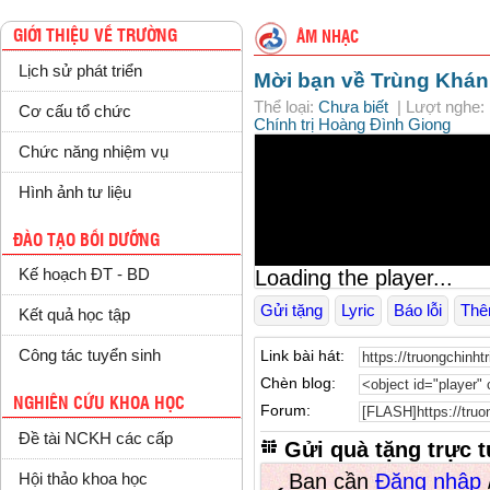
GIỚI THIỆU VỀ TRƯỜNG
ÂM NHẠC
Lịch sử phát triển
Mời bạn về Trùng Khán
Thể loại:
| Lượt nghe: 
Chưa biết
Cơ cấu tổ chức
Chính trị Hoàng Đình Giong
Chức năng nhiệm vụ
Hình ảnh tư liệu
ĐÀO TẠO BỒI DƯỠNG
Loading the player...
Kế hoạch ĐT - BD
Gửi tặng
Lyric
Báo lỗi
Th
Kết quả học tập
Link bài hát:
Công tác tuyển sinh
Chèn blog:
NGHIÊN CỨU KHOA HỌC
Forum:
Đề tài NCKH các cấp
Gửi quà tặng trực 
Bạn cần
Đăng nhập
Hội thảo khoa học