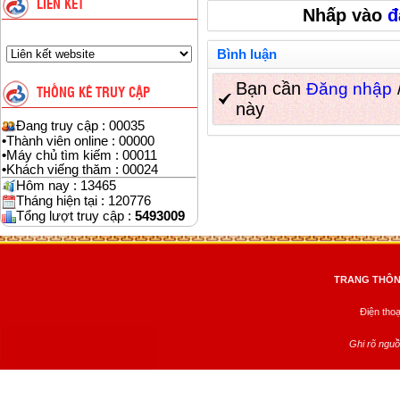
LIÊN KẾT
Nhấp vào
đ
Bình luận
Bạn cần
Đăng nhập
THỐNG KÊ TRUY CẬP
này
Đang truy cập : 00035
•
Thành viên online : 00000
•
Máy chủ tìm kiếm : 00011
•
Khách viếng thăm : 00024
Hôm nay : 13465
Tháng hiện tại : 120776
Tổng lượt truy cập :
5493009
TRANG THÔNG
Điện tho
Ghi rõ nguồ