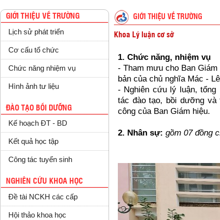
GIỚI THIỆU VỀ TRƯỜNG
GIỚI THIỆU VỀ TRƯỜNG
Lịch sử phát triển
Khoa Lý luận cơ sở
Cơ cấu tổ chức
1. Chức năng, nhiệm vụ
- Tham mưu cho Ban Giám h
Chức năng nhiệm vụ
bản của chủ nghĩa Mác - Lê
Hình ảnh tư liệu
- Nghiên cứu lý luận, tổng
tác đào tạo, bồi dưỡng và
ĐÀO TẠO BỒI DƯỠNG
công của Ban Giám hiệu.
Kế hoạch ĐT - BD
2. Nhân sự:
gồm 07 đồng c
Kết quả học tập
Công tác tuyển sinh
NGHIÊN CỨU KHOA HỌC
Đề tài NCKH các cấp
Hội thảo khoa học