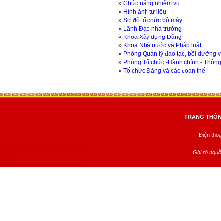
»
Chức năng nhiệm vụ
»
Hình ảnh tư liệu
»
Sơ đồ tổ chức bộ máy
»
Lãnh Đạo nhà trường
»
Khoa Xây dựng Đảng
»
Khoa Nhà nước và Pháp luật
»
Phòng Quản lý đào tạo, bồi dưỡng 
»
Phòng Tổ chức -Hành chính - Thông t
»
Tổ chức Đảng và các đoàn thể
TRANG THÔNG
Điện tho
Ghi rõ nguồ