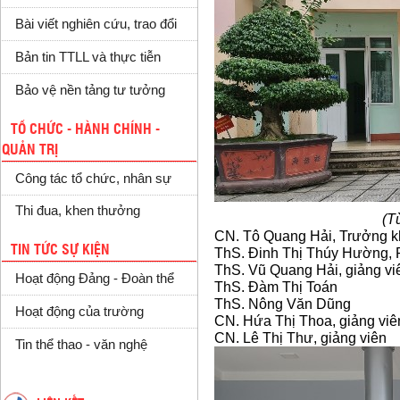
Bài viết nghiên cứu, trao đổi
Bản tin TTLL và thực tiễn
Bảo vệ nền tảng tư tưởng
TỔ CHỨC - HÀNH CHÍNH -
QUẢN TRỊ
Công tác tổ chức, nhân sự
Thi đua, khen thưởng
(Từ tháng 11/20
CN. Tô Quang Hải, Trưởng 
TIN TỨC SỰ KIỆN
ThS. Đinh Thị Thúy Hường,
ThS. Vũ Quang Hải, giảng vi
Hoạt động Đảng - Đoàn thể
ThS. Đàm Thị Toán
ThS. Nông Văn Dũng
Hoạt động của trường
CN. Hứa Thị Thoa, giảng viê
CN. Lê Thị Thư, giảng viên
Tin thể thao - văn nghệ