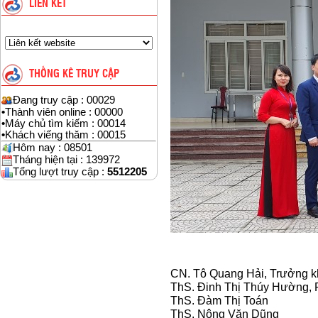
LIÊN KẾT
THỐNG KÊ TRUY CẬP
Đang truy cập : 00029
•
Thành viên online : 00000
•
Máy chủ tìm kiếm : 00014
•
Khách viếng thăm : 00015
Hôm nay : 08501
Tháng hiện tại : 139972
Tổng lượt truy cập :
5512205
(Từ tháng 11/
CN. Tô Quang Hải, Trưởng 
ThS. Đinh Thị Thúy Hường,
ThS. Đàm Thị Toán
ThS. Nông Văn Dũng