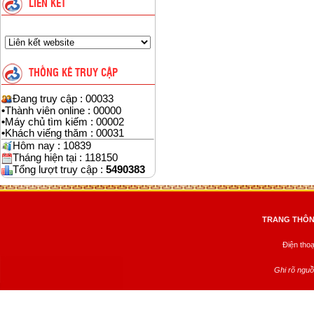
LIÊN KẾT
THỐNG KÊ TRUY CẬP
Đang truy cập : 00033
•
Thành viên online : 00000
•
Máy chủ tìm kiếm : 00002
•
Khách viếng thăm : 00031
Hôm nay : 10839
Tháng hiện tại : 118150
Tổng lượt truy cập :
5490383
TRANG THÔNG
Điện tho
Ghi rõ nguồ