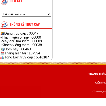
LIÊN KẾT
THỐNG KÊ TRUY CẬP
Đang truy cập : 00047
•
Thành viên online : 00000
•
Máy chủ tìm kiếm : 00009
•
Khách viếng thăm : 00038
Hôm nay : 06463
Tháng hiện tại : 137934
Tổng lượt truy cập :
5510167
TRANG THÔNG
Điện tho
Ghi rõ nguồ