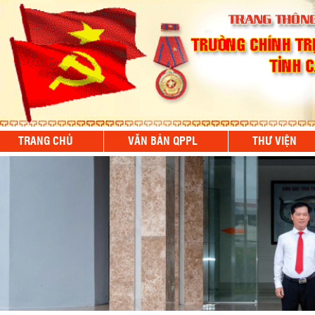
TRANG CHỦ
VĂN BẢN QPPL
THƯ VIỆN