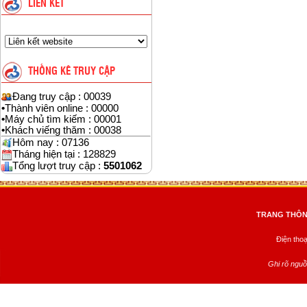
LIÊN KẾT
THỐNG KÊ TRUY CẬP
Đang truy cập : 00039
•
Thành viên online : 00000
•
Máy chủ tìm kiếm : 00001
•
Khách viếng thăm : 00038
Hôm nay : 07136
Tháng hiện tại : 128829
Tổng lượt truy cập :
5501062
TRANG THÔNG
Điện tho
Ghi rõ nguồ